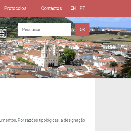
Protocolos
Contactos
EN
PT
OK
umentos. Por razões tipológicas, a designação