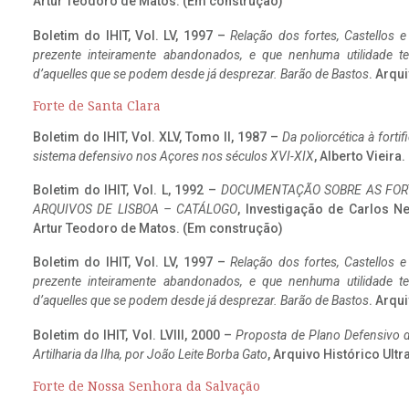
Artur Teodoro de Matos. (Em construção)
Boletim do IHIT, Vol. LV, 1997 –
Relação dos fortes, Castellos e
prezente inteiramente abandonados, e que nenhuma utilidade 
d’aquelles que se podem desde já desprezar. Barão de Bastos
. Arqui
Forte de Santa Clara
Boletim do IHIT, Vol. XLV, Tomo II, 1987 –
Da poliorcética à fort
sistema defensivo nos Açores nos séculos XVI-XIX
, Alberto Vieir
Boletim do IHIT, Vol. L, 1992 –
DOCUMENTAÇÃO SOBRE AS FORT
ARQUIVOS DE LISBOA – CATÁLOGO
, Investigação de Carlos N
Artur Teodoro de Matos. (Em construção)
Boletim do IHIT, Vol. LV, 1997 –
Relação dos fortes, Castellos e
prezente inteiramente abandonados, e que nenhuma utilidade 
d’aquelles que se podem desde já desprezar. Barão de Bastos
. Arqui
Boletim do IHIT, Vol. LVIII, 2000 –
Proposta de Plano Defensivo de
Artilharia da Ilha, por João Leite Borba Gato
, Arquivo Histórico Ult
Forte de Nossa Senhora da Salvação