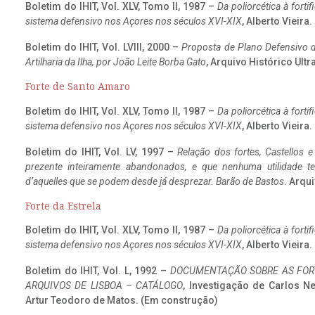
Boletim do IHIT, Vol. XLV, Tomo II, 1987 –
Da poliorcética à fort
sistema defensivo nos Açores nos séculos XVI-XIX
, Alberto Vieira
Boletim do IHIT, Vol. LVIII, 2000 –
Proposta de Plano Defensivo de
Artilharia da Ilha, por João Leite Borba Gato
, Arquivo Histórico Ult
Forte de Santo Amaro
Boletim do IHIT, Vol. XLV, Tomo II, 1987 –
Da poliorcética à fort
sistema defensivo nos Açores nos séculos XVI-XIX
, Alberto Vieira
Boletim do IHIT, Vol. LV, 1997 –
Relação dos fortes, Castellos e
prezente inteiramente abandonados, e que nenhuma utilidade 
d’aquelles que se podem desde já desprezar. Barão de Bastos
. Arqui
Forte da Estrela
Boletim do IHIT, Vol. XLV, Tomo II, 1987 –
Da poliorcética à fort
sistema defensivo nos Açores nos séculos XVI-XIX
, Alberto Vieira
Boletim do IHIT, Vol. L, 1992 –
DOCUMENTAÇÃO SOBRE AS FORT
ARQUIVOS DE LISBOA – CATÁLOGO
, Investigação de Carlos N
Artur Teodoro de Matos. (Em construção)