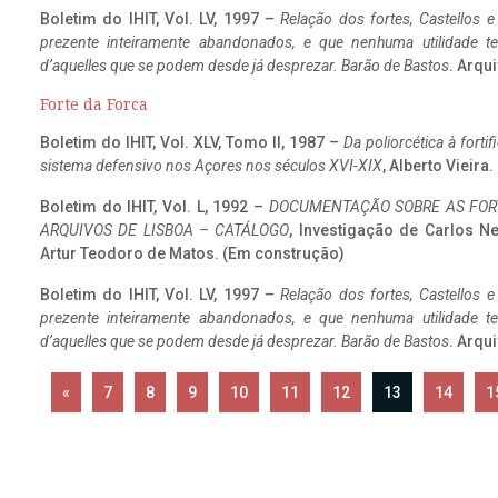
Boletim do IHIT, Vol. LV, 1997 –
Relação dos fortes, Castellos e
prezente inteiramente abandonados, e que nenhuma utilidade 
d’aquelles que se podem desde já desprezar. Barão de Bastos
. Arqui
Forte da Forca
Boletim do IHIT, Vol. XLV, Tomo II, 1987 –
Da poliorcética à fort
sistema defensivo nos Açores nos séculos XVI-XIX
, Alberto Vieira
Boletim do IHIT, Vol. L, 1992 –
DOCUMENTAÇÃO SOBRE AS FORT
ARQUIVOS DE LISBOA – CATÁLOGO
, Investigação de Carlos N
Artur Teodoro de Matos. (Em construção)
Boletim do IHIT, Vol. LV, 1997 –
Relação dos fortes, Castellos e
prezente inteiramente abandonados, e que nenhuma utilidade 
d’aquelles que se podem desde já desprezar. Barão de Bastos
. Arqui
«
7
8
9
10
11
12
13
14
1