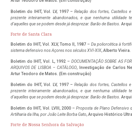
Artur Teodoro de Matos. (Em construção)
Boletim do IHIT, Vol. LV, 1997 –
Relação dos fortes, Castellos e
prezente inteiramente abandonados, e que nenhuma utilidade 
d’aquelles que se podem desde já desprezar. Barão de Bastos
. Arqui
Forte de Santa Clara
Boletim do IHIT, Vol. XLV, Tomo II, 1987 –
Da poliorcética à fort
sistema defensivo nos Açores nos séculos XVI-XIX
, Alberto Vieir
Boletim do IHIT, Vol. L, 1992 –
DOCUMENTAÇÃO SOBRE AS FORT
ARQUIVOS DE LISBOA – CATÁLOGO
, Investigação de Carlos N
Artur Teodoro de Matos. (Em construção)
Boletim do IHIT, Vol. LV, 1997 –
Relação dos fortes, Castellos e
prezente inteiramente abandonados, e que nenhuma utilidade 
d’aquelles que se podem desde já desprezar. Barão de Bastos
. Arqui
Boletim do IHIT, Vol. LVIII, 2000 –
Proposta de Plano Defensivo de
Artilharia da Ilha, por João Leite Borba Gato
, Arquivo Histórico Ult
Forte de Nossa Senhora da Salvação