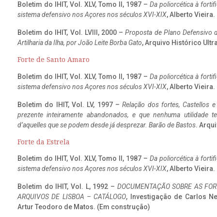
Boletim do IHIT, Vol. XLV, Tomo II, 1987 –
Da poliorcética à fort
sistema defensivo nos Açores nos séculos XVI-XIX
, Alberto Vieira
Boletim do IHIT, Vol. LVIII, 2000 –
Proposta de Plano Defensivo de
Artilharia da Ilha, por João Leite Borba Gato
, Arquivo Histórico Ult
Forte de Santo Amaro
Boletim do IHIT, Vol. XLV, Tomo II, 1987 –
Da poliorcética à fort
sistema defensivo nos Açores nos séculos XVI-XIX
, Alberto Vieira
Boletim do IHIT, Vol. LV, 1997 –
Relação dos fortes, Castellos e
prezente inteiramente abandonados, e que nenhuma utilidade 
d’aquelles que se podem desde já desprezar. Barão de Bastos
. Arqui
Forte da Estrela
Boletim do IHIT, Vol. XLV, Tomo II, 1987 –
Da poliorcética à fort
sistema defensivo nos Açores nos séculos XVI-XIX
, Alberto Vieira
Boletim do IHIT, Vol. L, 1992 –
DOCUMENTAÇÃO SOBRE AS FORT
ARQUIVOS DE LISBOA – CATÁLOGO
, Investigação de Carlos N
Artur Teodoro de Matos. (Em construção)