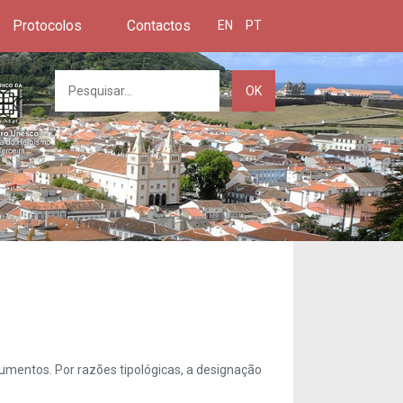
Protocolos
Contactos
EN
PT
OK
umentos. Por razões tipológicas, a designação