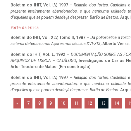
Boletim do IHIT, Vol. LV, 1997 –
Relação dos fortes, Castellos e
prezente inteiramente abandonados, e que nenhuma utilidade 
d’aquelles que se podem desde já desprezar. Barão de Bastos
. Arqui
Forte da Forca
Boletim do IHIT, Vol. XLV, Tomo II, 1987 –
Da poliorcética à fort
sistema defensivo nos Açores nos séculos XVI-XIX
, Alberto Vieira
Boletim do IHIT, Vol. L, 1992 –
DOCUMENTAÇÃO SOBRE AS FORT
ARQUIVOS DE LISBOA – CATÁLOGO
, Investigação de Carlos N
Artur Teodoro de Matos. (Em construção)
Boletim do IHIT, Vol. LV, 1997 –
Relação dos fortes, Castellos e
prezente inteiramente abandonados, e que nenhuma utilidade 
d’aquelles que se podem desde já desprezar. Barão de Bastos
. Arqui
«
7
8
9
10
11
12
13
14
1