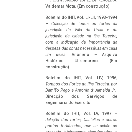
–
FORTIFICAÇÃO DA ILHA TERCEIRA
,
Valdemar Mota. (Em construção)
Boletim do IHIT, Vol. LI-LII, 1993-1994
–
Colecção de todos os fortes da
jurisdição da Villa da Praia e da
jurisdição da cidade na ilha Terceira,
com a indicação da importância da
despesa das obras necessárias em cada
um deles
. Anónimo – Arquivo
Histórico Ultramarino. (Em
construção)
Boletim do IHIT, Vol. LIV, 1996,
Tombos dos Fortes da Ilha Terceira,
por
Damião Pego e António d’ Almeida Jr
.,
Direcção dos Serviços de
Engenharia do Exército.
Boletim do IHIT, Vol. LV, 1997 –
Relação dos fortes, Castellos e outros
pontos fortificados, que se achão ao