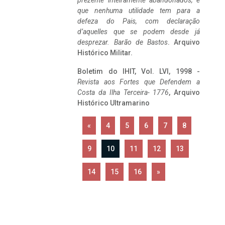
prezente inteiramente abandonados, e
que nenhuma utilidade tem para a
defeza do Pais, com declaração
d’aquelles que se podem desde já
desprezar. Barão de Bastos
. Arquivo
Histórico Militar.
Boletim do IHIT, Vol. LVI, 1998 -
Revista aos Fortes que Defendem a
Costa da Ilha Terceira- 1776
, Arquivo
Histórico Ultramarino
«
4
5
6
7
8
9
10
11
12
13
14
15
16
»