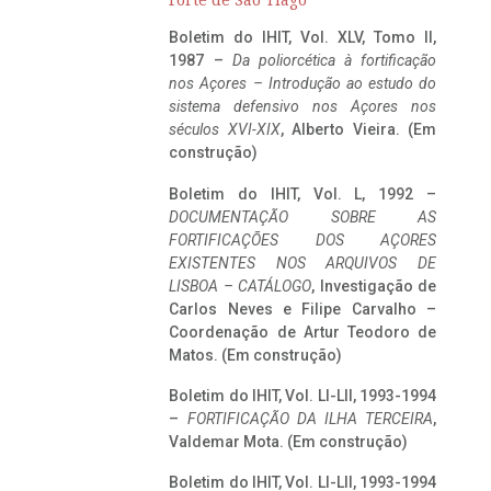
Forte de São Tiago
Boletim do IHIT, Vol. XLV, Tomo II,
1987 –
Da poliorcética à fortificação
nos Açores – Introdução ao estudo do
sistema defensivo nos Açores nos
séculos XVI-XIX
, Alberto Vieira. (Em
construção)
Boletim do IHIT, Vol. L, 1992 –
DOCUMENTAÇÃO SOBRE AS
FORTIFICAÇÕES DOS AÇORES
EXISTENTES NOS ARQUIVOS DE
LISBOA – CATÁLOGO
, Investigação de
Carlos Neves e Filipe Carvalho –
Coordenação de Artur Teodoro de
Matos. (Em construção)
Boletim do IHIT, Vol. LI-LII, 1993-1994
–
FORTIFICAÇÃO DA ILHA TERCEIRA
,
Valdemar Mota. (Em construção)
Boletim do IHIT, Vol. LI-LII, 1993-1994