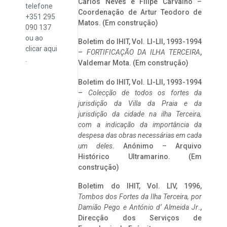
Carlos Neves e Filipe Carvalho –
telefone
Coordenação de Artur Teodoro de
+351 295
Matos. (Em construção)
090 137
ou ao
Boletim do IHIT, Vol. LI-LII, 1993-1994
clicar
aqui
–
FORTIFICAÇÃO DA ILHA TERCEIRA
,
.
Valdemar Mota. (Em construção)
Boletim do IHIT, Vol. LI-LII, 1993-1994
–
Colecção de todos os fortes da
jurisdição da Villa da Praia e da
jurisdição da cidade na ilha Terceira,
com a indicação da importância da
despesa das obras necessárias em cada
um deles
. Anónimo – Arquivo
Histórico Ultramarino. (Em
construção)
Boletim do IHIT, Vol. LIV, 1996,
Tombos dos Fortes da Ilha Terceira,
por
Damião Pego e António d’ Almeida Jr
.,
Direcção dos Serviços de