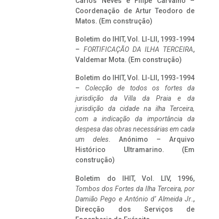
Carlos Neves e Filipe Carvalho –
Coordenação de Artur Teodoro de
Matos. (Em construção)
Boletim do IHIT, Vol. LI-LII, 1993-1994
–
FORTIFICAÇÃO DA ILHA TERCEIRA
,
Valdemar Mota. (Em construção)
Boletim do IHIT, Vol. LI-LII, 1993-1994
–
Colecção de todos os fortes da
jurisdição da Villa da Praia e da
jurisdição da cidade na ilha Terceira,
com a indicação da importância da
despesa das obras necessárias em cada
um deles
. Anónimo – Arquivo
Histórico Ultramarino. (Em
construção)
Boletim do IHIT, Vol. LIV, 1996,
Tombos dos Fortes da Ilha Terceira,
por
Damião Pego e António d’ Almeida Jr
.,
Direcção dos Serviços de