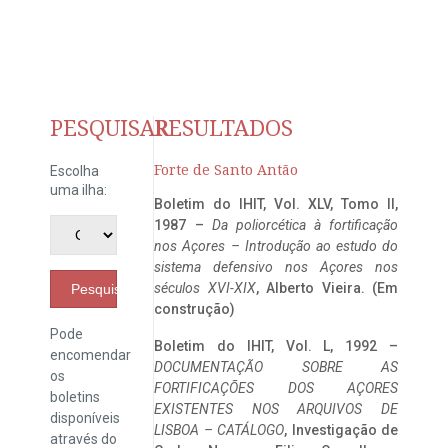
PESQUISAR
RESULTADOS
Forte de Santo Antão
Escolha
uma ilha:
Boletim do IHIT, Vol. XLV, Tomo II,
1987 –
Da poliorcética à fortificação
nos Açores – Introdução ao estudo do
sistema defensivo nos Açores nos
séculos XVI-XIX
, Alberto Vieira. (Em
Pesquisar
construção)
Pode
Boletim do IHIT, Vol. L, 1992 –
encomendar
DOCUMENTAÇÃO SOBRE AS
os
FORTIFICAÇÕES DOS AÇORES
boletins
EXISTENTES NOS ARQUIVOS DE
disponíveis
LISBOA – CATÁLOGO
, Investigação de
através do