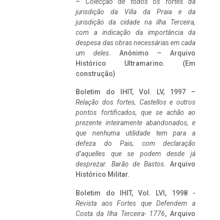
–
Colecção de todos os fortes da
jurisdição da Villa da Praia e da
jurisdição da cidade na ilha Terceira,
com a indicação da importância da
despesa das obras necessárias em cada
um deles
. Anónimo – Arquivo
Histórico Ultramarino. (Em
construção)
Boletim do IHIT, Vol. LV, 1997 –
Relação dos fortes, Castellos e outros
pontos fortificados, que se achão ao
prezente inteiramente abandonados, e
que nenhuma utilidade tem para a
defeza do Pais, com declaração
d’aquelles que se podem desde já
desprezar. Barão de Bastos
. Arquivo
Histórico Militar.
Boletim do IHIT, Vol. LVI, 1998 -
Revista aos Fortes que Defendem a
Costa da Ilha Terceira- 1776
, Arquivo