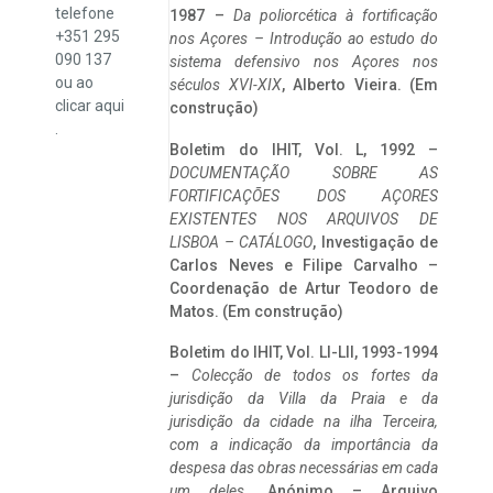
telefone
1987 –
Da poliorcética à fortificação
+351 295
nos Açores – Introdução ao estudo do
090 137
sistema defensivo nos Açores nos
ou ao
séculos XVI-XIX
, Alberto Vieira. (Em
clicar
aqui
construção)
.
Boletim do IHIT, Vol. L, 1992 –
DOCUMENTAÇÃO SOBRE AS
FORTIFICAÇÕES DOS AÇORES
EXISTENTES NOS ARQUIVOS DE
LISBOA – CATÁLOGO
, Investigação de
Carlos Neves e Filipe Carvalho –
Coordenação de Artur Teodoro de
Matos. (Em construção)
Boletim do IHIT, Vol. LI-LII, 1993-1994
–
Colecção de todos os fortes da
jurisdição da Villa da Praia e da
jurisdição da cidade na ilha Terceira,
com a indicação da importância da
despesa das obras necessárias em cada
um deles
. Anónimo – Arquivo