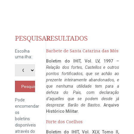
PESQUISAR
RESULTADOS
Barbete de Santa Catarina das Mós
Escolha
uma ilha:
Boletim do IHIT, Vol. LV, 1997 –
Relação dos fortes, Castellos e outros
pontos fortificados, que se achão ao
prezente inteiramente abandonados, e
que nenhuma utilidade tem para a
Pesquisar
defeza do Pais, com declaração
d’aquelles que se podem desde já
Pode
desprezar. Barão de Bastos
. Arquivo
encomendar
Histórico Militar.
os
boletins
Forte dos Coelhos
disponíveis
através do
Boletim do IHIT, Vol. XLV, Tomo II,