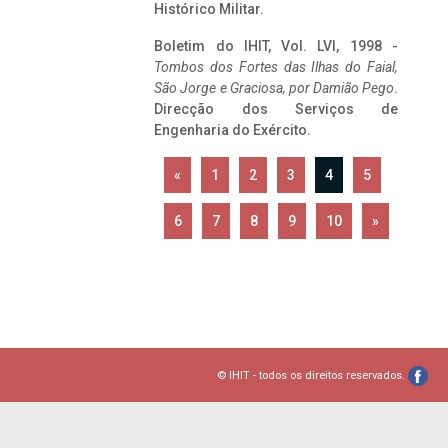
Histórico Militar.
Boletim do IHIT, Vol. LVI, 1998 -
Tombos dos Fortes das Ilhas do Faial,
São Jorge e Graciosa,
por Damião Pego
.
Direcção dos Serviços de
Engenharia do Exército.
«
1
2
3
4
5
6
7
8
9
10
»
© IHIT - todos os direitos reservados.