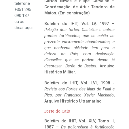
Carlos Neves e Filipe Carvalho –
telefone
Coordenação de Artur Teodoro de
+351 295
Matos. (Em construção)
090 137
ou ao
Boletim do IHIT, Vol. LV, 1997 –
clicar
aqui
Relação dos fortes, Castellos e outros
.
pontos fortificados, que se achão ao
prezente inteiramente abandonados, e
que nenhuma utilidade tem para a
defeza do Pais, com declaração
d’aquelles que se podem desde já
desprezar. Barão de Bastos
. Arquivo
Histórico Militar.
Boletim do IHIT, Vol. LVI, 1998 -
Revista aos Fortes das Ilhas do Faial e
Pico, por Francisco Xavier Machado
,
Arquivo Histórico Ultramarino
Forte do Cais
Boletim do IHIT, Vol. XLV, Tomo II,
1987 –
Da poliorcética à fortificação