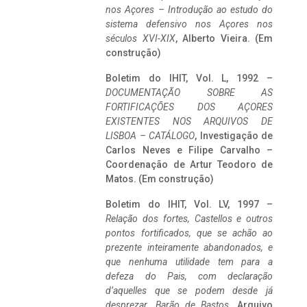
nos Açores – Introdução ao estudo do
sistema defensivo nos Açores nos
séculos XVI-XIX
, Alberto Vieira. (Em
construção)
Boletim do IHIT, Vol. L, 1992 –
DOCUMENTAÇÃO SOBRE AS
FORTIFICAÇÕES DOS AÇORES
EXISTENTES NOS ARQUIVOS DE
LISBOA – CATÁLOGO
, Investigação de
Carlos Neves e Filipe Carvalho –
Coordenação de Artur Teodoro de
Matos. (Em construção)
Boletim do IHIT, Vol. LV, 1997 –
Relação dos fortes, Castellos e outros
pontos fortificados, que se achão ao
prezente inteiramente abandonados, e
que nenhuma utilidade tem para a
defeza do Pais, com declaração
d’aquelles que se podem desde já
desprezar. Barão de Bastos
. Arquivo