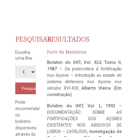
PESQUISAR
RESULTADOS
Forte da Madalena
Escolha
uma ilha:
Boletim do IHIT, Vol. XLV, Tomo II,
1987 –
Da poliorcética à fortificação
nos Açores – Introdução ao estudo do
sistema defensivo nos Açores nos
séculos XVI-XIX
, Alberto Vieira. (Em
Pesquisar
construção)
Pode
Boletim do IHIT, Vol. L, 1992 –
encomendar
DOCUMENTAÇÃO SOBRE AS
os
FORTIFICAÇÕES DOS AÇORES
boletins
EXISTENTES NOS ARQUIVOS DE
disponíveis
LISBOA – CATÁLOGO
, Investigação de
através do