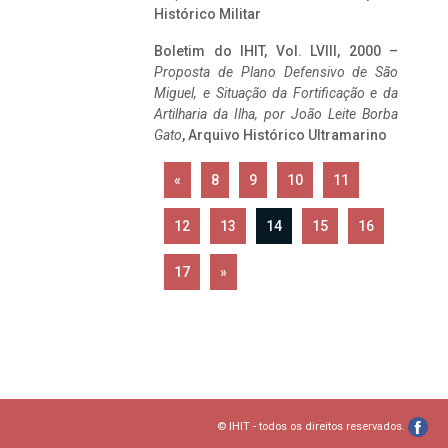
Histórico Militar
Boletim do IHIT, Vol. LVIII, 2000 –
Proposta de Plano Defensivo de São
Miguel, e Situação da Fortificação e da
Artilharia da Ilha, por João Leite Borba
Gato
, Arquivo Histórico Ultramarino
«
8
9
10
11
12
13
14
15
16
17
»
© IHIT - todos os direitos reservados.