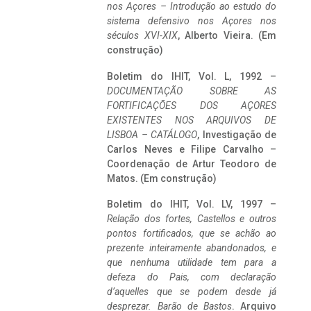
nos Açores – Introdução ao estudo do
sistema defensivo nos Açores nos
séculos XVI-XIX
, Alberto Vieira. (Em
construção)
Boletim do IHIT, Vol. L, 1992 –
DOCUMENTAÇÃO SOBRE AS
FORTIFICAÇÕES DOS AÇORES
EXISTENTES NOS ARQUIVOS DE
LISBOA – CATÁLOGO
, Investigação de
Carlos Neves e Filipe Carvalho –
Coordenação de Artur Teodoro de
Matos. (Em construção)
Boletim do IHIT, Vol. LV, 1997 –
Relação dos fortes, Castellos e outros
pontos fortificados, que se achão ao
prezente inteiramente abandonados, e
que nenhuma utilidade tem para a
defeza do Pais, com declaração
d’aquelles que se podem desde já
desprezar. Barão de Bastos
. Arquivo