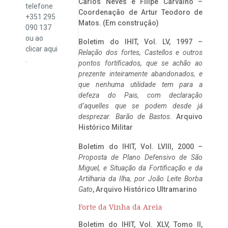
Carlos Neves e Filipe Carvalho –
telefone
Coordenação de Artur Teodoro de
+351 295
Matos. (Em construção)
090 137
ou ao
Boletim do IHIT, Vol. LV, 1997 –
clicar
aqui
Relação dos fortes, Castellos e outros
.
pontos fortificados, que se achão ao
prezente inteiramente abandonados, e
que nenhuma utilidade tem para a
defeza do Pais, com declaração
d’aquelles que se podem desde já
desprezar. Barão de Bastos
. Arquivo
Histórico Militar
Boletim do IHIT, Vol. LVIII, 2000 –
Proposta de Plano Defensivo de São
Miguel, e Situação da Fortificação e da
Artilharia da Ilha, por João Leite Borba
Gato
, Arquivo Histórico Ultramarino
Forte da Vinha da Areia
Boletim do IHIT, Vol. XLV, Tomo II,