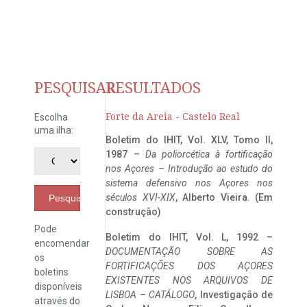
PESQUISAR
RESULTADOS
Forte da Areia - Castelo Real
Escolha
uma ilha:
Boletim do IHIT, Vol. XLV, Tomo II,
1987 –
Da poliorcética à fortificação
nos Açores – Introdução ao estudo do
sistema defensivo nos Açores nos
séculos XVI-XIX
, Alberto Vieira. (Em
Pesquisar
construção)
Pode
Boletim do IHIT, Vol. L, 1992 –
encomendar
DOCUMENTAÇÃO SOBRE AS
os
FORTIFICAÇÕES DOS AÇORES
boletins
EXISTENTES NOS ARQUIVOS DE
disponíveis
LISBOA – CATÁLOGO
, Investigação de
através do