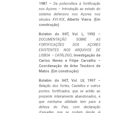
1987 –
Da poliorcética à fortificação
nos Açores – Introdução ao estudo do
sistema defensivo nos Açores nos
séculos XVI-XIX
, Alberto Vieira. (Em
construção)
Boletim do IHIT, Vol. L, 1992 –
DOCUMENTAÇÃO SOBRE AS
FORTIFICAÇÕES DOS AÇORES
EXISTENTES NOS ARQUIVOS DE
LISBOA – CATÁLOGO
, Investigação de
Carlos Neves e Filipe Carvalho –
Coordenação de Artur Teodoro de
Matos. (Em construção)
Boletim do IHIT, Vol. LV, 1997 –
Relação dos fortes, Castellos e outros
pontos fortificados, que se achão ao
prezente inteiramente abandonados, e
que nenhuma utilidade tem para a
defeza do Pais, com declaração
d’aquelles que se podem desde já