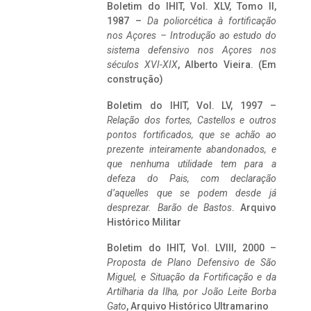
Boletim do IHIT, Vol. XLV, Tomo II,
1987 –
Da poliorcética à fortificação
nos Açores – Introdução ao estudo do
sistema defensivo nos Açores nos
séculos XVI-XIX
, Alberto Vieira. (Em
construção)
Boletim do IHIT, Vol. LV, 1997 –
Relação dos fortes, Castellos e outros
pontos fortificados, que se achão ao
prezente inteiramente abandonados, e
que nenhuma utilidade tem para a
defeza do Pais, com declaração
d’aquelles que se podem desde já
desprezar. Barão de Bastos
. Arquivo
Histórico Militar
Boletim do IHIT, Vol. LVIII, 2000 –
Proposta de Plano Defensivo de São
Miguel, e Situação da Fortificação e da
Artilharia da Ilha, por João Leite Borba
Gato
, Arquivo Histórico Ultramarino