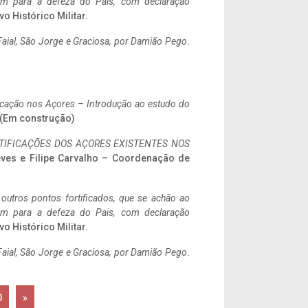
tem para a defeza do Pais, com declaração
vo Histórico Militar.
aial, São Jorge e Graciosa,
por Damião Pego
.
ificação nos Açores – Introdução ao estudo do
. (Em construção)
IFICAÇÕES DOS AÇORES EXISTENTES NOS
eves e Filipe Carvalho – Coordenação de
 outros pontos fortificados, que se achão ao
tem para a defeza do Pais, com declaração
vo Histórico Militar.
aial, São Jorge e Graciosa,
por Damião Pego
.
0
»