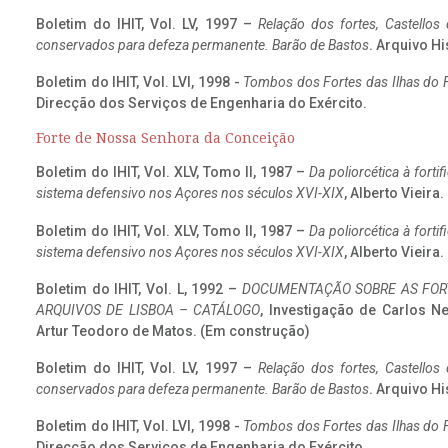
Boletim do IHIT, Vol. LV, 1997 –
Relação dos fortes, Castellos
conservados para defeza permanente. Barão de Bastos
. Arquivo Hi
Boletim do IHIT, Vol. LVI, 1998 -
Tombos dos Fortes das Ilhas do F
Direcção dos Serviços de Engenharia do Exército.
Forte de Nossa Senhora da Conceição
Boletim do IHIT, Vol. XLV, Tomo II, 1987 –
Da poliorcética à fort
sistema defensivo nos Açores nos séculos XVI-XIX
, Alberto Vieira
Boletim do IHIT, Vol. XLV, Tomo II, 1987 –
Da poliorcética à fort
sistema defensivo nos Açores nos séculos XVI-XIX
, Alberto Vieira
Boletim do IHIT, Vol. L, 1992 –
DOCUMENTAÇÃO SOBRE AS FORT
ARQUIVOS DE LISBOA – CATÁLOGO
, Investigação de Carlos N
Artur Teodoro de Matos. (Em construção)
Boletim do IHIT, Vol. LV, 1997 –
Relação dos fortes, Castellos
conservados para defeza permanente. Barão de Bastos
. Arquivo Hi
Boletim do IHIT, Vol. LVI, 1998 -
Tombos dos Fortes das Ilhas do F
Direcção dos Serviços de Engenharia do Exército.