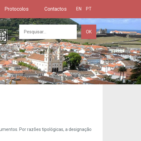
Protocolos
Contactos
EN
PT
OK
umentos. Por razões tipológicas, a designação