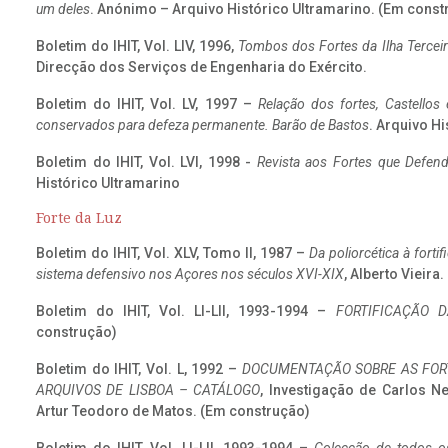
um deles
. Anónimo – Arquivo Histórico Ultramarino. (Em const
Boletim do IHIT, Vol. LIV, 1996,
Tombos dos Fortes da Ilha Terceir
Direcção dos Serviços de Engenharia do Exército.
Boletim do IHIT, Vol. LV, 1997 –
Relação dos fortes, Castellos
conservados para defeza permanente. Barão de Bastos
. Arquivo Hi
Boletim do IHIT, Vol. LVI, 1998 -
Revista aos Fortes que Defend
Histórico Ultramarino
Forte da Luz
Boletim do IHIT, Vol. XLV, Tomo II, 1987 –
Da poliorcética à fort
sistema defensivo nos Açores nos séculos XVI-XIX
, Alberto Vieira
Boletim do IHIT, Vol. LI-LII, 1993-1994 –
FORTIFICAÇÃO D
construção)
Boletim do IHIT, Vol. L, 1992 –
DOCUMENTAÇÃO SOBRE AS FORT
ARQUIVOS DE LISBOA – CATÁLOGO
, Investigação de Carlos N
Artur Teodoro de Matos. (Em construção)