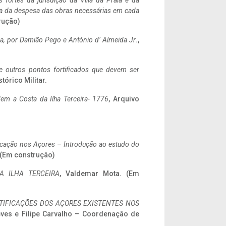
 fortes da jurisdição da Villa da Praia e da
ncia da despesa das obras necessárias em cada
rução)
a,
por Damião Pego e António d’ Almeida Jr
.,
 e outros pontos fortificados que devem ser
stórico Militar.
em a Costa da Ilha Terceira- 1776
, Arquivo
ificação nos Açores – Introdução ao estudo do
. (Em construção)
A ILHA TERCEIRA
, Valdemar Mota. (Em
IFICAÇÕES DOS AÇORES EXISTENTES NOS
eves e Filipe Carvalho – Coordenação de