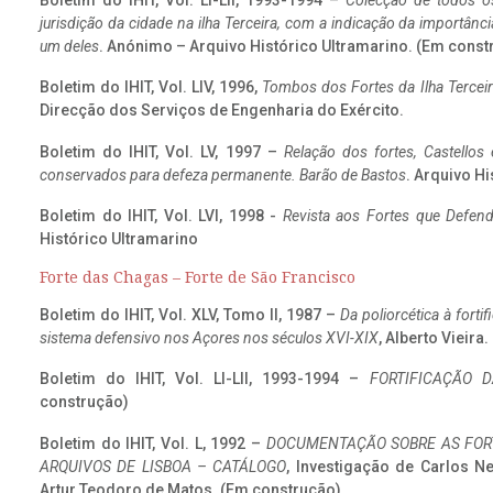
Boletim do IHIT, Vol. LI-LII, 1993-1994 –
Colecção de todos os
jurisdição da cidade na ilha Terceira, com a indicação da importâ
um deles
. Anónimo – Arquivo Histórico Ultramarino. (Em const
Boletim do IHIT, Vol. LIV, 1996,
Tombos dos Fortes da Ilha Terceir
Direcção dos Serviços de Engenharia do Exército.
Boletim do IHIT, Vol. LV, 1997 –
Relação dos fortes, Castellos
conservados para defeza permanente. Barão de Bastos
. Arquivo Hi
Boletim do IHIT, Vol. LVI, 1998 -
Revista aos Fortes que Defend
Histórico Ultramarino
Forte das Chagas – Forte de São Francisco
Boletim do IHIT, Vol. XLV, Tomo II, 1987 –
Da poliorcética à fort
sistema defensivo nos Açores nos séculos XVI-XIX
, Alberto Vieira
Boletim do IHIT, Vol. LI-LII, 1993-1994 –
FORTIFICAÇÃO D
construção)
Boletim do IHIT, Vol. L, 1992 –
DOCUMENTAÇÃO SOBRE AS FORT
ARQUIVOS DE LISBOA – CATÁLOGO
, Investigação de Carlos N
Artur Teodoro de Matos. (Em construção)