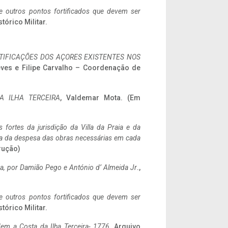
 e outros pontos fortificados que devem ser
stórico Militar.
IFICAÇÕES DOS AÇORES EXISTENTES NOS
eves e Filipe Carvalho – Coordenação de
A ILHA TERCEIRA
, Valdemar Mota. (Em
 fortes da jurisdição da Villa da Praia e da
ncia da despesa das obras necessárias em cada
rução)
a,
por Damião Pego e António d’ Almeida Jr
.,
 e outros pontos fortificados que devem ser
stórico Militar.
em a Costa da Ilha Terceira- 1776
, Arquivo