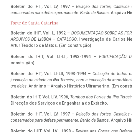
Boletim do IHIT, Vol. LV, 1997 –
Relação dos fortes, Castellos
conservados para defeza permanente. Barão de Bastos
. Arquivo Hi
Forte de Santa Catarina
Boletim do IHIT, Vol. L, 1992 –
DOCUMENTAÇÃO SOBRE AS FORT
ARQUIVOS DE LISBOA – CATÁLOGO
, Investigação de Carlos N
Artur Teodoro de Matos. (Em construção)
Boletim do IHIT, Vol. LI-LII, 1993-1994 –
FORTIFICAÇÃO D
construção)
Boletim do IHIT, Vol. LI-LII, 1993-1994 –
Colecção de todos os
jurisdição da cidade na ilha Terceira, com a indicação da importâ
um deles
. Anónimo – Arquivo Histórico Ultramarino. (Em const
Boletim do IHIT, Vol. LIV, 1996,
Tombos dos Fortes da Ilha Terceir
Direcção dos Serviços de Engenharia do Exército.
Boletim do IHIT, Vol. LV, 1997 –
Relação dos fortes, Castellos
conservados para defeza permanente. Barão de Bastos
. Arquivo Hi
Boletim do IHIT, Vol. LVI, 1998 -
Revista aos Fortes que Defend