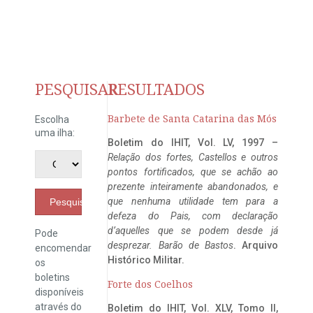
PESQUISAR
RESULTADOS
Barbete de Santa Catarina das Mós
Escolha
uma ilha:
Boletim do IHIT, Vol. LV, 1997 –
Relação dos fortes, Castellos e outros
pontos fortificados, que se achão ao
prezente inteiramente abandonados, e
que nenhuma utilidade tem para a
Pesquisar
defeza do Pais, com declaração
d’aquelles que se podem desde já
Pode
desprezar. Barão de Bastos
. Arquivo
encomendar
Histórico Militar.
os
boletins
Forte dos Coelhos
disponíveis
através do
Boletim do IHIT, Vol. XLV, Tomo II,