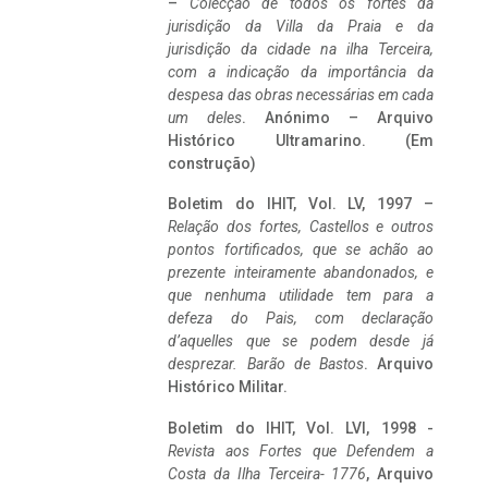
–
Colecção de todos os fortes da
jurisdição da Villa da Praia e da
jurisdição da cidade na ilha Terceira,
com a indicação da importância da
despesa das obras necessárias em cada
um deles
. Anónimo – Arquivo
Histórico Ultramarino. (Em
construção)
Boletim do IHIT, Vol. LV, 1997 –
Relação dos fortes, Castellos e outros
pontos fortificados, que se achão ao
prezente inteiramente abandonados, e
que nenhuma utilidade tem para a
defeza do Pais, com declaração
d’aquelles que se podem desde já
desprezar. Barão de Bastos
. Arquivo
Histórico Militar.
Boletim do IHIT, Vol. LVI, 1998 -
Revista aos Fortes que Defendem a
Costa da Ilha Terceira- 1776
, Arquivo