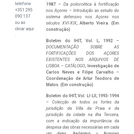
telefone
1987 –
Da poliorcética à fortificação
+351 295
nos Açores – Introdução ao estudo do
090 137
sistema defensivo nos Açores nos
ou ao
séculos XVI-XIX
, Alberto Vieira. (Em
clicar
aqui
construção)
.
Boletim do IHIT, Vol. L, 1992 –
DOCUMENTAÇÃO SOBRE AS
FORTIFICAÇÕES DOS AÇORES
EXISTENTES NOS ARQUIVOS DE
LISBOA – CATÁLOGO
, Investigação de
Carlos Neves e Filipe Carvalho –
Coordenação de Artur Teodoro de
Matos. (Em construção)
Boletim do IHIT, Vol. LI-LII, 1993-1994
–
Colecção de todos os fortes da
jurisdição da Villa da Praia e da
jurisdição da cidade na ilha Terceira,
com a indicação da importância da
despesa das obras necessárias em cada
um deles
. Anónimo – Arquivo