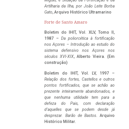
Miguel, e Situação da Fortificação e da
Artilharia da Ilha, por João Leite Borba
Gato
, Arquivo Histórico Ultramarino
Forte de Santo Amaro
Boletim do IHIT, Vol. XLV, Tomo II,
1987 –
Da poliorcética à fortificação
nos Açores – Introdução ao estudo do
sistema defensivo nos Açores nos
séculos XVI-XIX
, Alberto Vieira. (Em
construção)
Boletim do IHIT, Vol. LV, 1997 –
Relação dos fortes, Castellos e outros
pontos fortificados, que se achão ao
prezente inteiramente abandonados, e
que nenhuma utilidade tem para a
defeza do Pais, com declaração
d’aquelles que se podem desde já
desprezar. Barão de Bastos
. Arquivo
Histórico Militar.