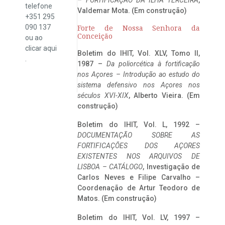
telefone
Valdemar Mota. (Em construção)
+351 295
090 137
Forte de Nossa Senhora da
Conceição
ou ao
clicar
aqui
Boletim do IHIT, Vol. XLV, Tomo II,
.
1987 –
Da poliorcética à fortificação
nos Açores – Introdução ao estudo do
sistema defensivo nos Açores nos
séculos XVI-XIX
, Alberto Vieira. (Em
construção)
Boletim do IHIT, Vol. L, 1992 –
DOCUMENTAÇÃO SOBRE AS
FORTIFICAÇÕES DOS AÇORES
EXISTENTES NOS ARQUIVOS DE
LISBOA – CATÁLOGO
, Investigação de
Carlos Neves e Filipe Carvalho –
Coordenação de Artur Teodoro de
Matos. (Em construção)
Boletim do IHIT, Vol. LV, 1997 –