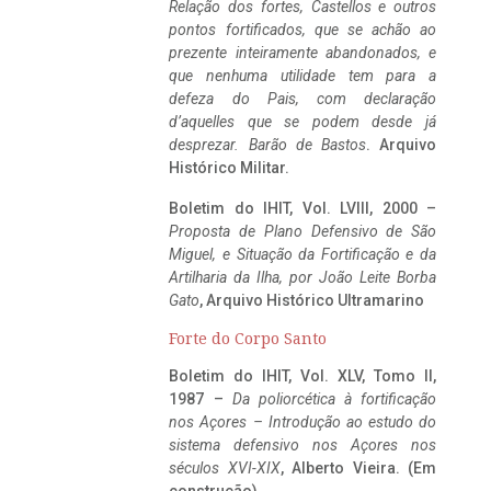
Relação dos fortes, Castellos e outros
pontos fortificados, que se achão ao
prezente inteiramente abandonados, e
que nenhuma utilidade tem para a
defeza do Pais, com declaração
d’aquelles que se podem desde já
desprezar. Barão de Bastos
. Arquivo
Histórico Militar.
Boletim do IHIT, Vol. LVIII, 2000 –
Proposta de Plano Defensivo de São
Miguel, e Situação da Fortificação e da
Artilharia da Ilha, por João Leite Borba
Gato
, Arquivo Histórico Ultramarino
Forte do Corpo Santo
Boletim do IHIT, Vol. XLV, Tomo II,
1987 –
Da poliorcética à fortificação
nos Açores – Introdução ao estudo do
sistema defensivo nos Açores nos
séculos XVI-XIX
, Alberto Vieira. (Em