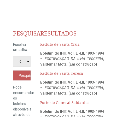
PESQUISAR
RESULTADOS
Reduto de Santa Cruz
Escolha
uma ilha:
Boletim do IHIT, Vol. LI-LII, 1993-1994
–
FORTIFICAÇÃO DA ILHA TERCEIRA
,
Valdemar Mota. (Em construção)
Reduto de Santa Teresa
Pesquisar
Boletim do IHIT, Vol. LI-LII, 1993-1994
Pode
–
FORTIFICAÇÃO DA ILHA TERCEIRA
,
encomendar
Valdemar Mota. (Em construção)
os
Forte do General Saldanha
boletins
disponíveis
Boletim do IHIT, Vol. LI-LII, 1993-1994
através do
–
FORTIFICAÇÃO DA ILHA TERCEIRA
,