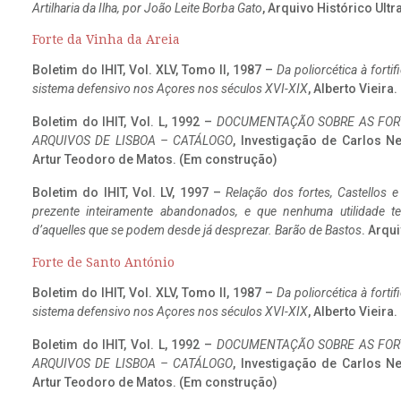
Artilharia da Ilha, por João Leite Borba Gato
, Arquivo Histórico Ult
Forte da Vinha da Areia
Boletim do IHIT, Vol. XLV, Tomo II, 1987 –
Da poliorcética à fort
sistema defensivo nos Açores nos séculos XVI-XIX
, Alberto Vieira
Boletim do IHIT, Vol. L, 1992 –
DOCUMENTAÇÃO SOBRE AS FORT
ARQUIVOS DE LISBOA – CATÁLOGO
, Investigação de Carlos N
Artur Teodoro de Matos. (Em construção)
Boletim do IHIT, Vol. LV, 1997 –
Relação dos fortes, Castellos e
prezente inteiramente abandonados, e que nenhuma utilidade 
d’aquelles que se podem desde já desprezar. Barão de Bastos
. Arqui
Forte de Santo António
Boletim do IHIT, Vol. XLV, Tomo II, 1987 –
Da poliorcética à fort
sistema defensivo nos Açores nos séculos XVI-XIX
, Alberto Vieira
Boletim do IHIT, Vol. L, 1992 –
DOCUMENTAÇÃO SOBRE AS FORT
ARQUIVOS DE LISBOA – CATÁLOGO
, Investigação de Carlos N
Artur Teodoro de Matos. (Em construção)