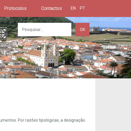
Protocolos
Contactos
EN
PT
OK
umentos. Por razões tipológicas, a designação