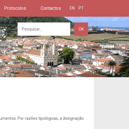
Protocolos
Contactos
EN
PT
OK
umentos. Por razões tipológicas, a designação