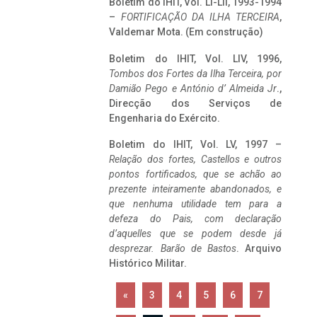
Boletim do IHIT, Vol. LI-LII, 1993-1994
–
FORTIFICAÇÃO DA ILHA TERCEIRA
,
Valdemar Mota. (Em construção)
Boletim do IHIT, Vol. LIV, 1996,
Tombos dos Fortes da Ilha Terceira,
por
Damião Pego e António d’ Almeida Jr
.,
Direcção dos Serviços de
Engenharia do Exército.
Boletim do IHIT, Vol. LV, 1997 –
Relação dos fortes, Castellos e outros
pontos fortificados, que se achão ao
prezente inteiramente abandonados, e
que nenhuma utilidade tem para a
defeza do Pais, com declaração
d’aquelles que se podem desde já
desprezar. Barão de Bastos
. Arquivo
Histórico Militar.
«
3
4
5
6
7