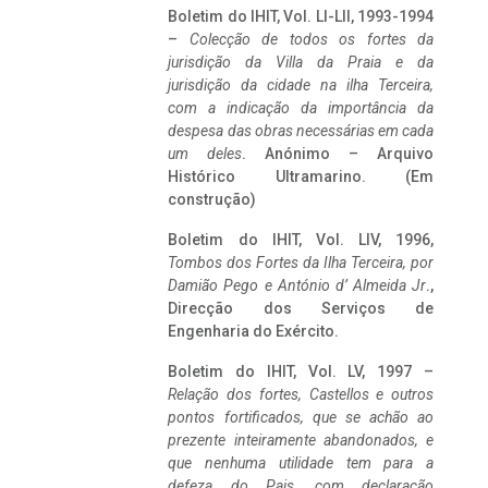
Boletim do IHIT, Vol. LI-LII, 1993-1994
–
Colecção de todos os fortes da
jurisdição da Villa da Praia e da
jurisdição da cidade na ilha Terceira,
com a indicação da importância da
despesa das obras necessárias em cada
um deles
. Anónimo – Arquivo
Histórico Ultramarino. (Em
construção)
Boletim do IHIT, Vol. LIV, 1996,
Tombos dos Fortes da Ilha Terceira,
por
Damião Pego e António d’ Almeida Jr
.,
Direcção dos Serviços de
Engenharia do Exército.
Boletim do IHIT, Vol. LV, 1997 –
Relação dos fortes, Castellos e outros
pontos fortificados, que se achão ao
prezente inteiramente abandonados, e
que nenhuma utilidade tem para a
defeza do Pais, com declaração