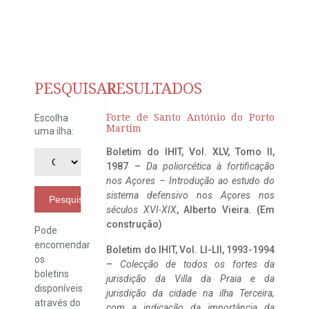
PESQUISAR
RESULTADOS
Forte de Santo António do Porto
Escolha
Martim
uma ilha:
Boletim do IHIT, Vol. XLV, Tomo II,
1987 –
Da poliorcética à fortificação
nos Açores – Introdução ao estudo do
sistema defensivo nos Açores nos
Pesquisar
séculos XVI-XIX
, Alberto Vieira. (Em
construção)
Pode
encomendar
Boletim do IHIT, Vol. LI-LII, 1993-1994
os
–
Colecção de todos os fortes da
boletins
jurisdição da Villa da Praia e da
disponíveis
jurisdição da cidade na ilha Terceira,
através do
com a indicação da importância da