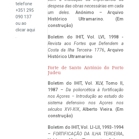
telefone
despesa das obras necessárias em cada
+351 295
um deles
. Anónimo – Arquivo
090 137
Histórico Ultramarino. (Em
ou ao
construção)
clicar
aqui
.
Boletim do IHIT, Vol. LVI, 1998 -
Revista aos Fortes que Defendem a
Costa da Ilha Terceira- 1776
, Arquivo
Histórico Ultramarino
Forte de Santo António do Porto
Judeu
Boletim do IHIT, Vol. XLV, Tomo II,
1987 –
Da poliorcética à fortificação
nos Açores – Introdução ao estudo do
sistema defensivo nos Açores nos
séculos XVI-XIX
, Alberto Vieira. (Em
construção)
Boletim do IHIT, Vol. LI-LII, 1993-1994
–
FORTIFICAÇÃO DA ILHA TERCEIRA
,