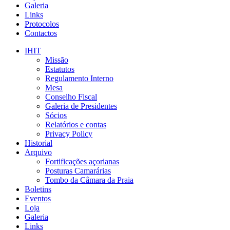
Galeria
Links
Protocolos
Contactos
IHIT
Missão
Estatutos
Regulamento Interno
Mesa
Conselho Fiscal
Galeria de Presidentes
Sócios
Relatórios e contas
Privacy Policy
Historial
Arquivo
Fortificações açorianas
Posturas Camarárias
Tombo da Câmara da Praia
Boletins
Eventos
Loja
Galeria
Links