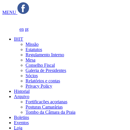
MENU
en
pt
IHIT
Missão
Estatutos
Regulamento Interno
Mesa
Conselho Fiscal
Galeria de Presidentes
Sócios
Relatórios e contas
Privacy Policy
Historial
Arquivo
Fortificações açorianas
Posturas Camarárias
Tombo da Câmara da Praia
Boletins
Eventos
Loja