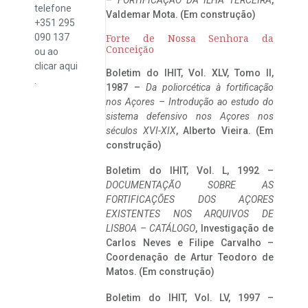
telefone
Valdemar Mota. (Em construção)
+351 295
090 137
Forte de Nossa Senhora da
Conceição
ou ao
clicar
aqui
Boletim do IHIT, Vol. XLV, Tomo II,
.
1987 –
Da poliorcética à fortificação
nos Açores – Introdução ao estudo do
sistema defensivo nos Açores nos
séculos XVI-XIX
, Alberto Vieira. (Em
construção)
Boletim do IHIT, Vol. L, 1992 –
DOCUMENTAÇÃO SOBRE AS
FORTIFICAÇÕES DOS AÇORES
EXISTENTES NOS ARQUIVOS DE
LISBOA – CATÁLOGO
, Investigação de
Carlos Neves e Filipe Carvalho –
Coordenação de Artur Teodoro de
Matos. (Em construção)
Boletim do IHIT, Vol. LV, 1997 –