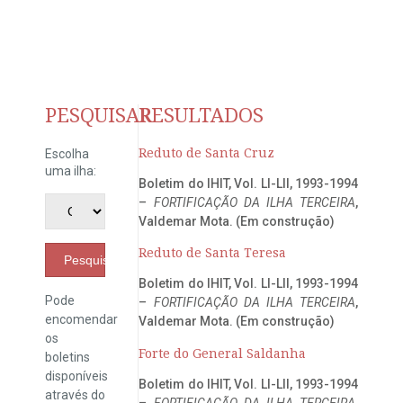
PESQUISAR
RESULTADOS
Reduto de Santa Cruz
Escolha
uma ilha:
Boletim do IHIT, Vol. LI-LII, 1993-1994
–
FORTIFICAÇÃO DA ILHA TERCEIRA
,
Valdemar Mota. (Em construção)
Reduto de Santa Teresa
Pesquisar
Boletim do IHIT, Vol. LI-LII, 1993-1994
Pode
–
FORTIFICAÇÃO DA ILHA TERCEIRA
,
encomendar
Valdemar Mota. (Em construção)
os
Forte do General Saldanha
boletins
disponíveis
Boletim do IHIT, Vol. LI-LII, 1993-1994
através do
–
FORTIFICAÇÃO DA ILHA TERCEIRA
,