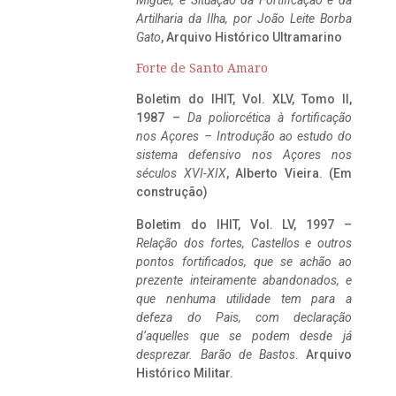
Miguel, e Situação da Fortificação e da
Artilharia da Ilha, por João Leite Borba
Gato
, Arquivo Histórico Ultramarino
Forte de Santo Amaro
Boletim do IHIT, Vol. XLV, Tomo II,
1987 –
Da poliorcética à fortificação
nos Açores – Introdução ao estudo do
sistema defensivo nos Açores nos
séculos XVI-XIX
, Alberto Vieira. (Em
construção)
Boletim do IHIT, Vol. LV, 1997 –
Relação dos fortes, Castellos e outros
pontos fortificados, que se achão ao
prezente inteiramente abandonados, e
que nenhuma utilidade tem para a
defeza do Pais, com declaração
d’aquelles que se podem desde já
desprezar. Barão de Bastos
. Arquivo
Histórico Militar.