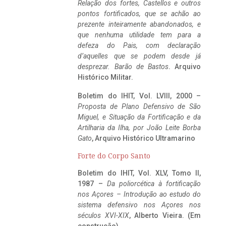
Relação dos fortes, Castellos e outros
pontos fortificados, que se achão ao
prezente inteiramente abandonados, e
que nenhuma utilidade tem para a
defeza do Pais, com declaração
d’aquelles que se podem desde já
desprezar. Barão de Bastos
. Arquivo
Histórico Militar.
Boletim do IHIT, Vol. LVIII, 2000 –
Proposta de Plano Defensivo de São
Miguel, e Situação da Fortificação e da
Artilharia da Ilha, por João Leite Borba
Gato
, Arquivo Histórico Ultramarino
Forte do Corpo Santo
Boletim do IHIT, Vol. XLV, Tomo II,
1987 –
Da poliorcética à fortificação
nos Açores – Introdução ao estudo do
sistema defensivo nos Açores nos
séculos XVI-XIX
, Alberto Vieira. (Em