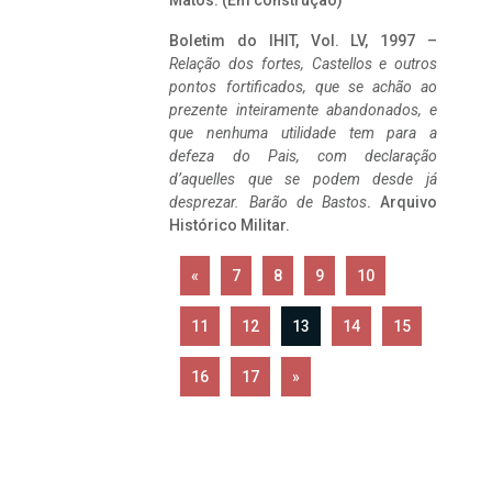
Matos. (Em construção)
Boletim do IHIT, Vol. LV, 1997 –
Relação dos fortes, Castellos e outros
pontos fortificados, que se achão ao
prezente inteiramente abandonados, e
que nenhuma utilidade tem para a
defeza do Pais, com declaração
d’aquelles que se podem desde já
desprezar. Barão de Bastos
. Arquivo
Histórico Militar.
«
7
8
9
10
11
12
13
14
15
16
17
»