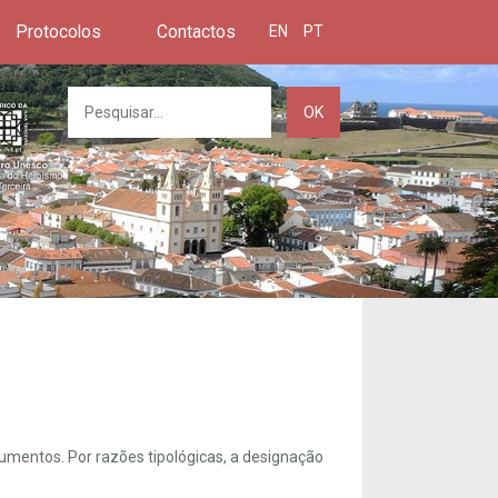
Protocolos
Contactos
EN
PT
OK
umentos. Por razões tipológicas, a designação