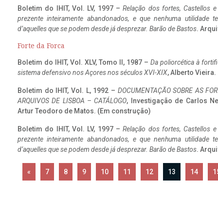
Boletim do IHIT, Vol. LV, 1997 –
Relação dos fortes, Castellos e
prezente inteiramente abandonados, e que nenhuma utilidade 
d’aquelles que se podem desde já desprezar. Barão de Bastos
. Arqui
Forte da Forca
Boletim do IHIT, Vol. XLV, Tomo II, 1987 –
Da poliorcética à fort
sistema defensivo nos Açores nos séculos XVI-XIX
, Alberto Vieira
Boletim do IHIT, Vol. L, 1992 –
DOCUMENTAÇÃO SOBRE AS FORT
ARQUIVOS DE LISBOA – CATÁLOGO
, Investigação de Carlos N
Artur Teodoro de Matos. (Em construção)
Boletim do IHIT, Vol. LV, 1997 –
Relação dos fortes, Castellos e
prezente inteiramente abandonados, e que nenhuma utilidade 
d’aquelles que se podem desde já desprezar. Barão de Bastos
. Arqui
«
7
8
9
10
11
12
13
14
1