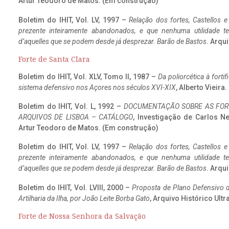
Artur Teodoro de Matos. (Em construção)
Boletim do IHIT, Vol. LV, 1997 –
Relação dos fortes, Castellos e
prezente inteiramente abandonados, e que nenhuma utilidade 
d’aquelles que se podem desde já desprezar. Barão de Bastos
. Arqui
Forte de Santa Clara
Boletim do IHIT, Vol. XLV, Tomo II, 1987 –
Da poliorcética à fort
sistema defensivo nos Açores nos séculos XVI-XIX
, Alberto Vieir
Boletim do IHIT, Vol. L, 1992 –
DOCUMENTAÇÃO SOBRE AS FORT
ARQUIVOS DE LISBOA – CATÁLOGO
, Investigação de Carlos N
Artur Teodoro de Matos. (Em construção)
Boletim do IHIT, Vol. LV, 1997 –
Relação dos fortes, Castellos e
prezente inteiramente abandonados, e que nenhuma utilidade 
d’aquelles que se podem desde já desprezar. Barão de Bastos
. Arqui
Boletim do IHIT, Vol. LVIII, 2000 –
Proposta de Plano Defensivo de
Artilharia da Ilha, por João Leite Borba Gato
, Arquivo Histórico Ult
Forte de Nossa Senhora da Salvação