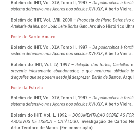
Boletim do IHIT, Vol. XLV, Tomo II, 1987 –
Da poliorcética à fort
sistema defensivo nos Açores nos séculos XVI-XIX
, Alberto Vieira
Boletim do IHIT, Vol. LVIII, 2000 –
Proposta de Plano Defensivo de
Artilharia da Ilha, por João Leite Borba Gato
, Arquivo Histórico Ult
Forte de Santo Amaro
Boletim do IHIT, Vol. XLV, Tomo II, 1987 –
Da poliorcética à fort
sistema defensivo nos Açores nos séculos XVI-XIX
, Alberto Vieira
Boletim do IHIT, Vol. LV, 1997 –
Relação dos fortes, Castellos e
prezente inteiramente abandonados, e que nenhuma utilidade 
d’aquelles que se podem desde já desprezar. Barão de Bastos
. Arqui
Forte da Estrela
Boletim do IHIT, Vol. XLV, Tomo II, 1987 –
Da poliorcética à fort
sistema defensivo nos Açores nos séculos XVI-XIX
, Alberto Vieira
Boletim do IHIT, Vol. L, 1992 –
DOCUMENTAÇÃO SOBRE AS FORT
ARQUIVOS DE LISBOA – CATÁLOGO
, Investigação de Carlos N
Artur Teodoro de Matos. (Em construção)