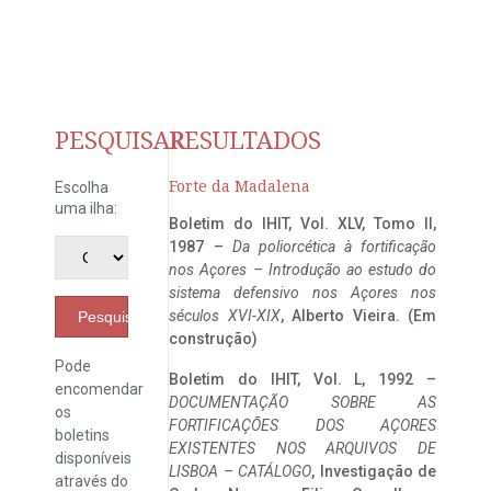
PESQUISAR
RESULTADOS
Forte da Madalena
Escolha
uma ilha:
Boletim do IHIT, Vol. XLV, Tomo II,
1987 –
Da poliorcética à fortificação
nos Açores – Introdução ao estudo do
sistema defensivo nos Açores nos
séculos XVI-XIX
, Alberto Vieira. (Em
Pesquisar
construção)
Pode
Boletim do IHIT, Vol. L, 1992 –
encomendar
DOCUMENTAÇÃO SOBRE AS
os
FORTIFICAÇÕES DOS AÇORES
boletins
EXISTENTES NOS ARQUIVOS DE
disponíveis
LISBOA – CATÁLOGO
, Investigação de
através do