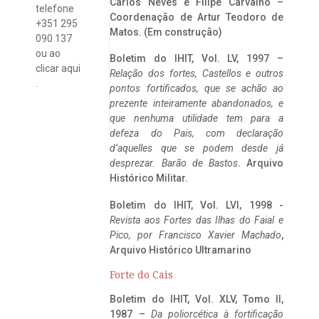
Carlos Neves e Filipe Carvalho –
telefone
Coordenação de Artur Teodoro de
+351 295
Matos. (Em construção)
090 137
ou ao
Boletim do IHIT, Vol. LV, 1997 –
clicar
aqui
Relação dos fortes, Castellos e outros
.
pontos fortificados, que se achão ao
prezente inteiramente abandonados, e
que nenhuma utilidade tem para a
defeza do Pais, com declaração
d’aquelles que se podem desde já
desprezar. Barão de Bastos
. Arquivo
Histórico Militar.
Boletim do IHIT, Vol. LVI, 1998 -
Revista aos Fortes das Ilhas do Faial e
Pico, por Francisco Xavier Machado
,
Arquivo Histórico Ultramarino
Forte do Cais
Boletim do IHIT, Vol. XLV, Tomo II,
1987 –
Da poliorcética à fortificação