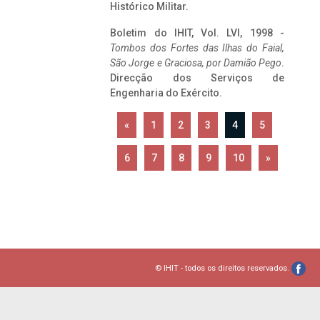
Histórico Militar.
Boletim do IHIT, Vol. LVI, 1998 -
Tombos dos Fortes das Ilhas do Faial,
São Jorge e Graciosa,
por Damião Pego
.
Direcção dos Serviços de
Engenharia do Exército.
«
1
2
3
4
5
6
7
8
9
10
»
© IHIT - todos os direitos reservados.