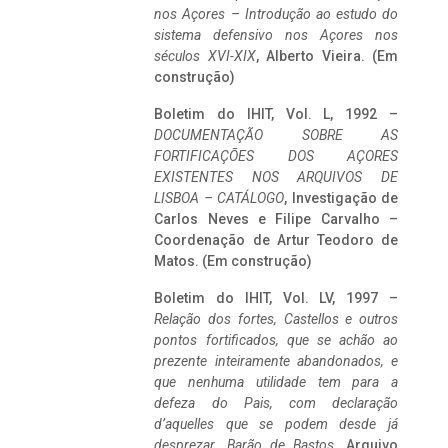
nos Açores – Introdução ao estudo do
sistema defensivo nos Açores nos
séculos XVI-XIX
, Alberto Vieira. (Em
construção)
Boletim do IHIT, Vol. L, 1992 –
DOCUMENTAÇÃO SOBRE AS
FORTIFICAÇÕES DOS AÇORES
EXISTENTES NOS ARQUIVOS DE
LISBOA – CATÁLOGO
, Investigação de
Carlos Neves e Filipe Carvalho –
Coordenação de Artur Teodoro de
Matos. (Em construção)
Boletim do IHIT, Vol. LV, 1997 –
Relação dos fortes, Castellos e outros
pontos fortificados, que se achão ao
prezente inteiramente abandonados, e
que nenhuma utilidade tem para a
defeza do Pais, com declaração
d’aquelles que se podem desde já
desprezar. Barão de Bastos
. Arquivo