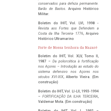
conservados para defeza permanente.
Barão de Bastos
. Arquivo Histórico
Militar.
Boletim do IHIT, Vol. LVI, 1998 -
Revista aos Fortes que Defendem a
Costa da Ilha Terceira- 1776
, Arquivo
Histórico Ultramarino
Forte de Nossa Senhora da Nazaré
Boletim do IHIT, Vol. XLV, Tomo II,
1987 –
Da poliorcética à fortificação
nos Açores – Introdução ao estudo do
sistema defensivo nos Açores nos
séculos XVI-XIX
, Alberto Vieira. (Em
construção)
Boletim do IHIT, Vol. LI-LII, 1993-1994
–
FORTIFICAÇÃO DA ILHA TERCEIRA
,
Valdemar Mota. (Em construção)
Boletim do IHIT, Vol. L, 1992 –