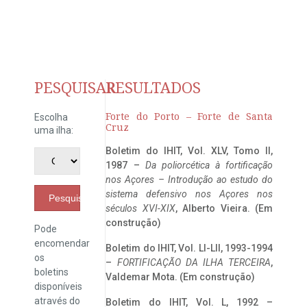
PESQUISAR
RESULTADOS
Forte do Porto – Forte de Santa
Escolha
Cruz
uma ilha:
Boletim do IHIT, Vol. XLV, Tomo II,
1987 –
Da poliorcética à fortificação
nos Açores – Introdução ao estudo do
sistema defensivo nos Açores nos
Pesquisar
séculos XVI-XIX
, Alberto Vieira. (Em
construção)
Pode
encomendar
Boletim do IHIT, Vol. LI-LII, 1993-1994
os
–
FORTIFICAÇÃO DA ILHA TERCEIRA
,
boletins
Valdemar Mota. (Em construção)
disponíveis
através do
Boletim do IHIT, Vol. L, 1992 –