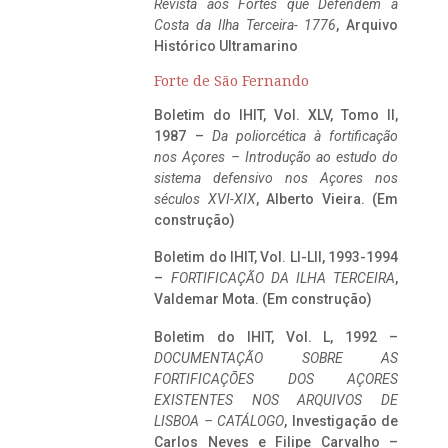
Revista aos Fortes que Defendem a
Costa da Ilha Terceira- 1776
, Arquivo
Histórico Ultramarino
Forte de São Fernando
Boletim do IHIT, Vol. XLV, Tomo II,
1987 –
Da poliorcética à fortificação
nos Açores – Introdução ao estudo do
sistema defensivo nos Açores nos
séculos XVI-XIX
, Alberto Vieira. (Em
construção)
Boletim do IHIT, Vol. LI-LII, 1993-1994
–
FORTIFICAÇÃO DA ILHA TERCEIRA
,
Valdemar Mota. (Em construção)
Boletim do IHIT, Vol. L, 1992 –
DOCUMENTAÇÃO SOBRE AS
FORTIFICAÇÕES DOS AÇORES
EXISTENTES NOS ARQUIVOS DE
LISBOA – CATÁLOGO
, Investigação de
Carlos Neves e Filipe Carvalho –