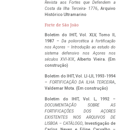
Revista aos Fortes que Defendem a
Costa da Ilha Terceira- 1776
, Arquivo
Histórico Ultramarino
Forte de São João
Boletim do IHIT, Vol. XLV, Tomo II,
1987 –
Da poliorcética à fortificação
nos Açores – Introdução ao estudo do
sistema defensivo nos Açores nos
séculos XVI-XIX
, Alberto Vieira. (Em
construção)
Boletim do IHIT, Vol. LI-LII, 1993-1994
–
FORTIFICAÇÃO DA ILHA TERCEIRA
,
Valdemar Mota. (Em construção)
Boletim do IHIT, Vol. L, 1992 –
DOCUMENTAÇÃO SOBRE AS
FORTIFICAÇÕES DOS AÇORES
EXISTENTES NOS ARQUIVOS DE
LISBOA – CATÁLOGO
, Investigação de
Carlos Neves e Filipe Carvalho –