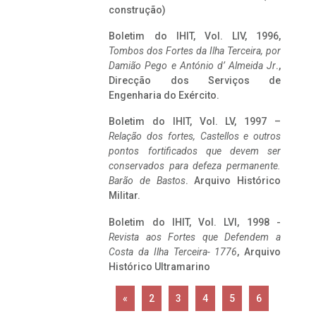
construção)
Boletim do IHIT, Vol. LIV, 1996,
Tombos dos Fortes da Ilha Terceira,
por
Damião Pego e António d’ Almeida Jr
.,
Direcção dos Serviços de
Engenharia do Exército.
Boletim do IHIT, Vol. LV, 1997 –
Relação dos fortes, Castellos e outros
pontos fortificados que devem ser
conservados para defeza permanente.
Barão de Bastos
. Arquivo Histórico
Militar.
Boletim do IHIT, Vol. LVI, 1998 -
Revista aos Fortes que Defendem a
Costa da Ilha Terceira- 1776
, Arquivo
Histórico Ultramarino
«
2
3
4
5
6