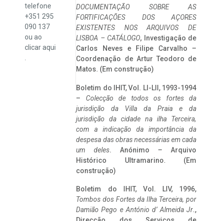
telefone
DOCUMENTAÇÃO SOBRE AS
+351 295
FORTIFICAÇÕES DOS AÇORES
090 137
EXISTENTES NOS ARQUIVOS DE
ou ao
LISBOA – CATÁLOGO
, Investigação de
clicar
aqui
Carlos Neves e Filipe Carvalho –
.
Coordenação de Artur Teodoro de
Matos. (Em construção)
Boletim do IHIT, Vol. LI-LII, 1993-1994
–
Colecção de todos os fortes da
jurisdição da Villa da Praia e da
jurisdição da cidade na ilha Terceira,
com a indicação da importância da
despesa das obras necessárias em cada
um deles
. Anónimo – Arquivo
Histórico Ultramarino. (Em
construção)
Boletim do IHIT, Vol. LIV, 1996,
Tombos dos Fortes da Ilha Terceira,
por
Damião Pego e António d’ Almeida Jr
.,
Direcção dos Serviços de