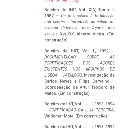
Forte de São Tiago
Boletim do IHIT, Vol. XLV, Tomo II,
1987 –
Da poliorcética à fortificação
nos Açores – Introdução ao estudo do
sistema defensivo nos Açores nos
séculos XVI-XIX
, Alberto Vieira. (Em
construção)
Boletim do IHIT, Vol. L, 1992 –
DOCUMENTAÇÃO SOBRE AS
FORTIFICAÇÕES DOS AÇORES
EXISTENTES NOS ARQUIVOS DE
LISBOA – CATÁLOGO
, Investigação de
Carlos Neves e Filipe Carvalho –
Coordenação de Artur Teodoro de
Matos. (Em construção)
Boletim do IHIT, Vol. LI-LII, 1993-1994
–
FORTIFICAÇÃO DA ILHA TERCEIRA
,
Valdemar Mota. (Em construção)
Boletim do IHIT, Vol. LI-LII, 1993-1994