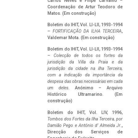
Carlos Neves e Filipe Carvalho –
Coordenação de Artur Teodoro de
Matos. (Em construção)
Boletim do IHIT, Vol. LI-LII, 1993-1994
–
FORTIFICAÇÃO DA ILHA TERCEIRA
,
Valdemar Mota. (Em construção)
Boletim do IHIT, Vol. LI-LII, 1993-1994
–
Colecção de todos os fortes da
jurisdição da Villa da Praia e da
jurisdição da cidade na ilha Terceira,
com a indicação da importância da
despesa das obras necessárias em cada
um deles
. Anónimo – Arquivo
Histórico Ultramarino. (Em
construção)
Boletim do IHIT, Vol. LIV, 1996,
Tombos dos Fortes da Ilha Terceira,
por
Damião Pego e António d’ Almeida Jr
.,
Direcção dos Serviços de