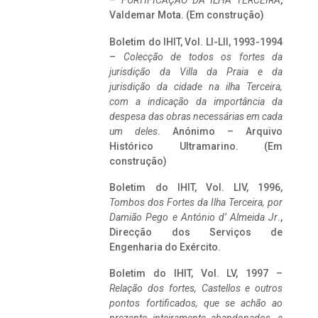
–
FORTIFICAÇÃO DA ILHA TERCEIRA
,
Valdemar Mota. (Em construção)
Boletim do IHIT, Vol. LI-LII, 1993-1994
–
Colecção de todos os fortes da
jurisdição da Villa da Praia e da
jurisdição da cidade na ilha Terceira,
com a indicação da importância da
despesa das obras necessárias em cada
um deles
. Anónimo – Arquivo
Histórico Ultramarino. (Em
construção)
Boletim do IHIT, Vol. LIV, 1996,
Tombos dos Fortes da Ilha Terceira,
por
Damião Pego e António d’ Almeida Jr
.,
Direcção dos Serviços de
Engenharia do Exército.
Boletim do IHIT, Vol. LV, 1997 –
Relação dos fortes, Castellos e outros
pontos fortificados, que se achão ao