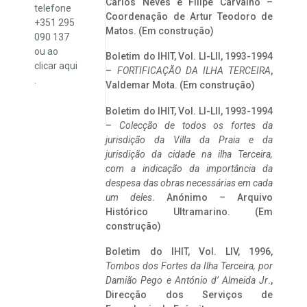
Carlos Neves e Filipe Carvalho –
telefone
Coordenação de Artur Teodoro de
+351 295
Matos. (Em construção)
090 137
ou ao
Boletim do IHIT, Vol. LI-LII, 1993-1994
clicar
aqui
–
FORTIFICAÇÃO DA ILHA TERCEIRA
,
.
Valdemar Mota. (Em construção)
Boletim do IHIT, Vol. LI-LII, 1993-1994
–
Colecção de todos os fortes da
jurisdição da Villa da Praia e da
jurisdição da cidade na ilha Terceira,
com a indicação da importância da
despesa das obras necessárias em cada
um deles
. Anónimo – Arquivo
Histórico Ultramarino. (Em
construção)
Boletim do IHIT, Vol. LIV, 1996,
Tombos dos Fortes da Ilha Terceira,
por
Damião Pego e António d’ Almeida Jr
.,
Direcção dos Serviços de