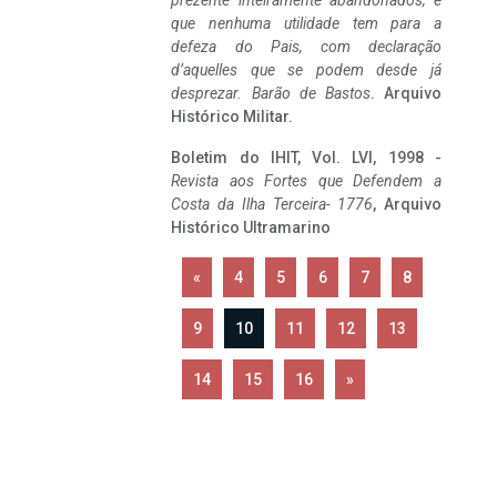
prezente inteiramente abandonados, e
que nenhuma utilidade tem para a
defeza do Pais, com declaração
d’aquelles que se podem desde já
desprezar. Barão de Bastos
. Arquivo
Histórico Militar.
Boletim do IHIT, Vol. LVI, 1998 -
Revista aos Fortes que Defendem a
Costa da Ilha Terceira- 1776
, Arquivo
Histórico Ultramarino
«
4
5
6
7
8
9
10
11
12
13
14
15
16
»