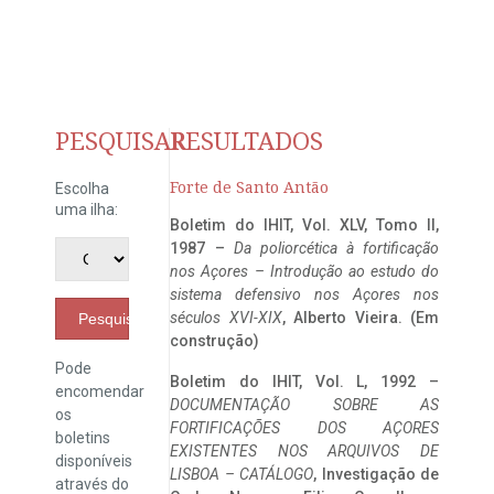
PESQUISAR
RESULTADOS
Forte de Santo Antão
Escolha
uma ilha:
Boletim do IHIT, Vol. XLV, Tomo II,
1987 –
Da poliorcética à fortificação
nos Açores – Introdução ao estudo do
sistema defensivo nos Açores nos
séculos XVI-XIX
, Alberto Vieira. (Em
Pesquisar
construção)
Pode
Boletim do IHIT, Vol. L, 1992 –
encomendar
DOCUMENTAÇÃO SOBRE AS
os
FORTIFICAÇÕES DOS AÇORES
boletins
EXISTENTES NOS ARQUIVOS DE
disponíveis
LISBOA – CATÁLOGO
, Investigação de
através do