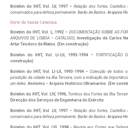
Boletim do IHIT, Vol. LV, 1997 –
Relação dos fortes, Castellos
conservados para defeza permanente. Barão de Bastos
. Arquivo Hi
Forte de Santa Catarina
Boletim do IHIT, Vol. L, 1992 –
DOCUMENTAÇÃO SOBRE AS FORT
ARQUIVOS DE LISBOA – CATÁLOGO
, Investigação de Carlos N
Artur Teodoro de Matos. (Em construção)
Boletim do IHIT, Vol. LI-LII, 1993-1994 –
FORTIFICAÇÃO D
construção)
Boletim do IHIT, Vol. LI-LII, 1993-1994 –
Colecção de todos os
jurisdição da cidade na ilha Terceira, com a indicação da importâ
um deles
. Anónimo – Arquivo Histórico Ultramarino. (Em const
Boletim do IHIT, Vol. LIV, 1996,
Tombos dos Fortes da Ilha Terceir
Direcção dos Serviços de Engenharia do Exército.
Boletim do IHIT, Vol. LV, 1997 –
Relação dos fortes, Castellos
conservados para defeza permanente. Barão de Bastos
. Arquivo Hi
Boletim do IHIT, Vol. LVI, 1998 -
Revista aos Fortes que Defend