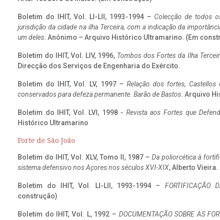
Boletim do IHIT, Vol. LI-LII, 1993-1994 –
Colecção de todos os
jurisdição da cidade na ilha Terceira, com a indicação da importâ
um deles
. Anónimo – Arquivo Histórico Ultramarino. (Em const
Boletim do IHIT, Vol. LIV, 1996,
Tombos dos Fortes da Ilha Terceir
Direcção dos Serviços de Engenharia do Exército.
Boletim do IHIT, Vol. LV, 1997 –
Relação dos fortes, Castellos
conservados para defeza permanente. Barão de Bastos
. Arquivo Hi
Boletim do IHIT, Vol. LVI, 1998 -
Revista aos Fortes que Defend
Histórico Ultramarino
Forte de São João
Boletim do IHIT, Vol. XLV, Tomo II, 1987 –
Da poliorcética à fort
sistema defensivo nos Açores nos séculos XVI-XIX
, Alberto Vieira
Boletim do IHIT, Vol. LI-LII, 1993-1994 –
FORTIFICAÇÃO D
construção)
Boletim do IHIT, Vol. L, 1992 –
DOCUMENTAÇÃO SOBRE AS FORT