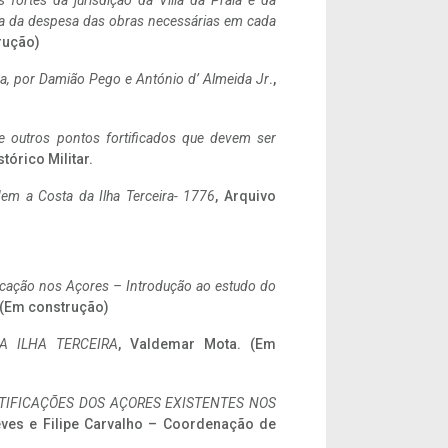
 fortes da jurisdição da Villa da Praia e da
ncia da despesa das obras necessárias em cada
rução)
a,
por Damião Pego e António d’ Almeida Jr
.,
 e outros pontos fortificados que devem ser
stórico Militar.
em a Costa da Ilha Terceira- 1776
, Arquivo
ificação nos Açores – Introdução ao estudo do
. (Em construção)
A ILHA TERCEIRA
, Valdemar Mota. (Em
IFICAÇÕES DOS AÇORES EXISTENTES NOS
eves e Filipe Carvalho – Coordenação de