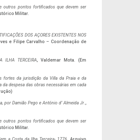
 e outros pontos fortificados que devem ser
stórico Militar.
IFICAÇÕES DOS AÇORES EXISTENTES NOS
eves e Filipe Carvalho – Coordenação de
A ILHA TERCEIRA
, Valdemar Mota. (Em
 fortes da jurisdição da Villa da Praia e da
ncia da despesa das obras necessárias em cada
rução)
a,
por Damião Pego e António d’ Almeida Jr
.,
 e outros pontos fortificados que devem ser
stórico Militar.
em a Costa da Ilha Terceira- 1776
, Arquivo