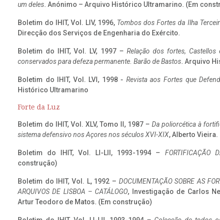
um deles
. Anónimo – Arquivo Histórico Ultramarino. (Em const
Boletim do IHIT, Vol. LIV, 1996,
Tombos dos Fortes da Ilha Terceir
Direcção dos Serviços de Engenharia do Exército.
Boletim do IHIT, Vol. LV, 1997 –
Relação dos fortes, Castellos
conservados para defeza permanente. Barão de Bastos
. Arquivo Hi
Boletim do IHIT, Vol. LVI, 1998 -
Revista aos Fortes que Defend
Histórico Ultramarino
Forte da Luz
Boletim do IHIT, Vol. XLV, Tomo II, 1987 –
Da poliorcética à fort
sistema defensivo nos Açores nos séculos XVI-XIX
, Alberto Vieira
Boletim do IHIT, Vol. LI-LII, 1993-1994 –
FORTIFICAÇÃO D
construção)
Boletim do IHIT, Vol. L, 1992 –
DOCUMENTAÇÃO SOBRE AS FORT
ARQUIVOS DE LISBOA – CATÁLOGO
, Investigação de Carlos N
Artur Teodoro de Matos. (Em construção)