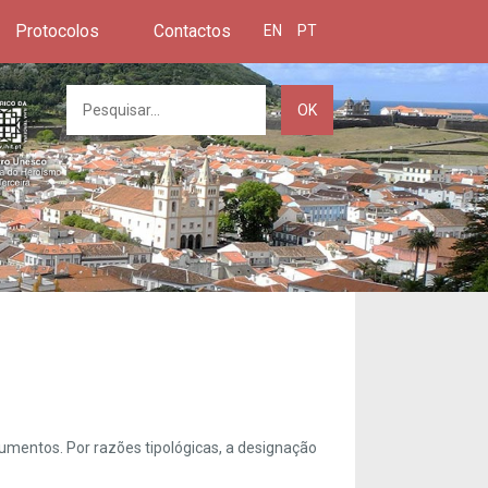
Protocolos
Contactos
EN
PT
OK
umentos. Por razões tipológicas, a designação