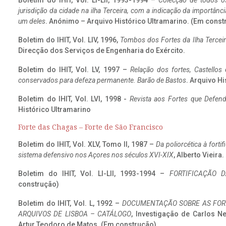
Boletim do IHIT, Vol. LI-LII, 1993-1994 –
Colecção de todos os
jurisdição da cidade na ilha Terceira, com a indicação da importâ
um deles
. Anónimo – Arquivo Histórico Ultramarino. (Em const
Boletim do IHIT, Vol. LIV, 1996,
Tombos dos Fortes da Ilha Terceir
Direcção dos Serviços de Engenharia do Exército.
Boletim do IHIT, Vol. LV, 1997 –
Relação dos fortes, Castellos
conservados para defeza permanente. Barão de Bastos
. Arquivo Hi
Boletim do IHIT, Vol. LVI, 1998 -
Revista aos Fortes que Defend
Histórico Ultramarino
Forte das Chagas – Forte de São Francisco
Boletim do IHIT, Vol. XLV, Tomo II, 1987 –
Da poliorcética à fort
sistema defensivo nos Açores nos séculos XVI-XIX
, Alberto Vieira
Boletim do IHIT, Vol. LI-LII, 1993-1994 –
FORTIFICAÇÃO D
construção)
Boletim do IHIT, Vol. L, 1992 –
DOCUMENTAÇÃO SOBRE AS FORT
ARQUIVOS DE LISBOA – CATÁLOGO
, Investigação de Carlos N
Artur Teodoro de Matos. (Em construção)