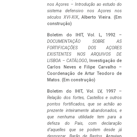
nos Açores – Introdução ao estudo do
sistema defensivo nos Açores nos
séculos XVI-XIX
, Alberto Vieira. (Em
construção)
Boletim do IHIT, Vol. L, 1992 –
DOCUMENTAÇÃO SOBRE AS
FORTIFICAÇÕES DOS AÇORES
EXISTENTES NOS ARQUIVOS DE
LISBOA – CATÁLOGO
, Investigação de
Carlos Neves e Filipe Carvalho –
Coordenação de Artur Teodoro de
Matos. (Em construção)
Boletim do IHIT, Vol. LV, 1997 –
Relação dos fortes, Castellos e outros
pontos fortificados, que se achão ao
prezente inteiramente abandonados, e
que nenhuma utilidade tem para a
defeza do Pais, com declaração
d’aquelles que se podem desde já
desprezar. Barão de Bastos
. Arquivo