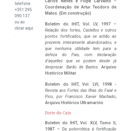
Carlos Neves e Filipe Carvalho –
telefone
Coordenação de Artur Teodoro de
+351 295
Matos. (Em construção)
090 137
ou ao
Boletim do IHIT, Vol. LV, 1997 –
clicar
aqui
Relação dos fortes, Castellos e outros
.
pontos fortificados, que se achão ao
prezente inteiramente abandonados, e
que nenhuma utilidade tem para a
defeza do Pais, com declaração
d’aquelles que se podem desde já
desprezar. Barão de Bastos
. Arquivo
Histórico Militar.
Boletim do IHIT, Vol. LVI, 1998 -
Revista aos Fortes das Ilhas do Faial e
Pico, por Francisco Xavier Machado
,
Arquivo Histórico Ultramarino
Forte do Cais
Boletim do IHIT, Vol. XLV, Tomo II,
1987 –
Da poliorcética à fortificação