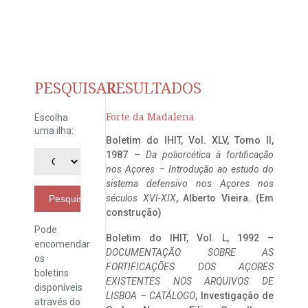
PESQUISAR
RESULTADOS
Forte da Madalena
Escolha
uma ilha:
Boletim do IHIT, Vol. XLV, Tomo II,
1987 –
Da poliorcética à fortificação
nos Açores – Introdução ao estudo do
sistema defensivo nos Açores nos
séculos XVI-XIX
, Alberto Vieira. (Em
Pesquisar
construção)
Pode
Boletim do IHIT, Vol. L, 1992 –
encomendar
DOCUMENTAÇÃO SOBRE AS
os
FORTIFICAÇÕES DOS AÇORES
boletins
EXISTENTES NOS ARQUIVOS DE
disponíveis
LISBOA – CATÁLOGO
, Investigação de
através do