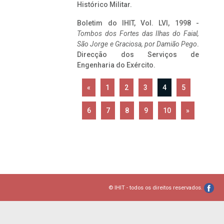
Histórico Militar.
Boletim do IHIT, Vol. LVI, 1998 -
Tombos dos Fortes das Ilhas do Faial,
São Jorge e Graciosa,
por Damião Pego
.
Direcção dos Serviços de
Engenharia do Exército.
«
1
2
3
4
5
6
7
8
9
10
»
© IHIT - todos os direitos reservados.