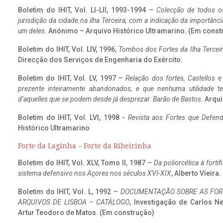
Boletim do IHIT, Vol. LI-LII, 1993-1994 –
Colecção de todos os
jurisdição da cidade na ilha Terceira, com a indicação da importâ
um deles
. Anónimo – Arquivo Histórico Ultramarino. (Em const
Boletim do IHIT, Vol. LIV, 1996,
Tombos dos Fortes da Ilha Terceir
Direcção dos Serviços de Engenharia do Exército.
Boletim do IHIT, Vol. LV, 1997 –
Relação dos fortes, Castellos e
prezente inteiramente abandonados, e que nenhuma utilidade 
d’aquelles que se podem desde já desprezar. Barão de Bastos
. Arqui
Boletim do IHIT, Vol. LVI, 1998 -
Revista aos Fortes que Defend
Histórico Ultramarino
Forte da Laginha – Forte da Ribeirinha
Boletim do IHIT, Vol. XLV, Tomo II, 1987 –
Da poliorcética à fort
sistema defensivo nos Açores nos séculos XVI-XIX
, Alberto Vieira
Boletim do IHIT, Vol. L, 1992 –
DOCUMENTAÇÃO SOBRE AS FORT
ARQUIVOS DE LISBOA – CATÁLOGO
, Investigação de Carlos N
Artur Teodoro de Matos. (Em construção)