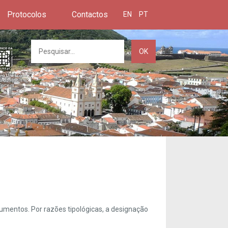
Protocolos
Contactos
EN
PT
OK
umentos. Por razões tipológicas, a designação