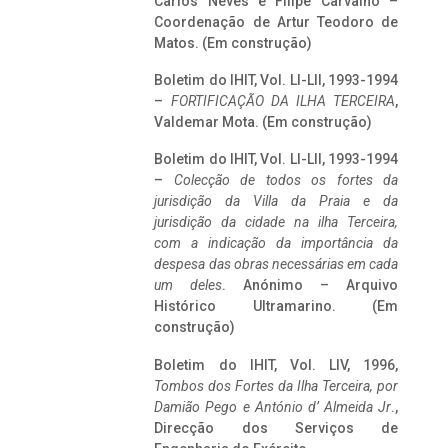
Carlos Neves e Filipe Carvalho –
Coordenação de Artur Teodoro de
Matos. (Em construção)
Boletim do IHIT, Vol. LI-LII, 1993-1994
–
FORTIFICAÇÃO DA ILHA TERCEIRA
,
Valdemar Mota. (Em construção)
Boletim do IHIT, Vol. LI-LII, 1993-1994
–
Colecção de todos os fortes da
jurisdição da Villa da Praia e da
jurisdição da cidade na ilha Terceira,
com a indicação da importância da
despesa das obras necessárias em cada
um deles
. Anónimo – Arquivo
Histórico Ultramarino. (Em
construção)
Boletim do IHIT, Vol. LIV, 1996,
Tombos dos Fortes da Ilha Terceira,
por
Damião Pego e António d’ Almeida Jr
.,
Direcção dos Serviços de