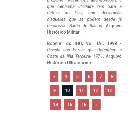
prezente inteiramente abandonados, e
que nenhuma utilidade tem para a
defeza do Pais, com declaração
d’aquelles que se podem desde já
desprezar. Barão de Bastos
. Arquivo
Histórico Militar.
Boletim do IHIT, Vol. LVI, 1998 -
Revista aos Fortes que Defendem a
Costa da Ilha Terceira- 1776
, Arquivo
Histórico Ultramarino
«
4
5
6
7
8
9
10
11
12
13
14
15
16
»