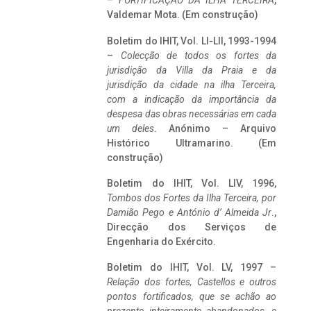
–
FORTIFICAÇÃO DA ILHA TERCEIRA
,
Valdemar Mota. (Em construção)
Boletim do IHIT, Vol. LI-LII, 1993-1994
–
Colecção de todos os fortes da
jurisdição da Villa da Praia e da
jurisdição da cidade na ilha Terceira,
com a indicação da importância da
despesa das obras necessárias em cada
um deles
. Anónimo – Arquivo
Histórico Ultramarino. (Em
construção)
Boletim do IHIT, Vol. LIV, 1996,
Tombos dos Fortes da Ilha Terceira,
por
Damião Pego e António d’ Almeida Jr
.,
Direcção dos Serviços de
Engenharia do Exército.
Boletim do IHIT, Vol. LV, 1997 –
Relação dos fortes, Castellos e outros
pontos fortificados, que se achão ao