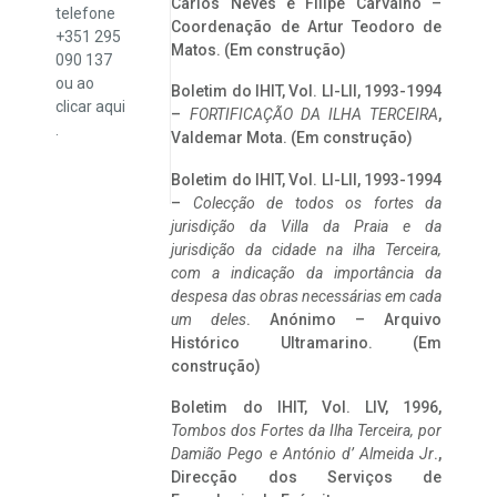
Carlos Neves e Filipe Carvalho –
telefone
Coordenação de Artur Teodoro de
+351 295
Matos. (Em construção)
090 137
ou ao
Boletim do IHIT, Vol. LI-LII, 1993-1994
clicar
aqui
–
FORTIFICAÇÃO DA ILHA TERCEIRA
,
.
Valdemar Mota. (Em construção)
Boletim do IHIT, Vol. LI-LII, 1993-1994
–
Colecção de todos os fortes da
jurisdição da Villa da Praia e da
jurisdição da cidade na ilha Terceira,
com a indicação da importância da
despesa das obras necessárias em cada
um deles
. Anónimo – Arquivo
Histórico Ultramarino. (Em
construção)
Boletim do IHIT, Vol. LIV, 1996,
Tombos dos Fortes da Ilha Terceira,
por
Damião Pego e António d’ Almeida Jr
.,
Direcção dos Serviços de