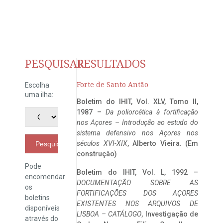
PESQUISAR
RESULTADOS
Forte de Santo Antão
Escolha
uma ilha:
Boletim do IHIT, Vol. XLV, Tomo II,
1987 –
Da poliorcética à fortificação
nos Açores – Introdução ao estudo do
sistema defensivo nos Açores nos
séculos XVI-XIX
, Alberto Vieira. (Em
Pesquisar
construção)
Pode
Boletim do IHIT, Vol. L, 1992 –
encomendar
DOCUMENTAÇÃO SOBRE AS
os
FORTIFICAÇÕES DOS AÇORES
boletins
EXISTENTES NOS ARQUIVOS DE
disponíveis
LISBOA – CATÁLOGO
, Investigação de
através do