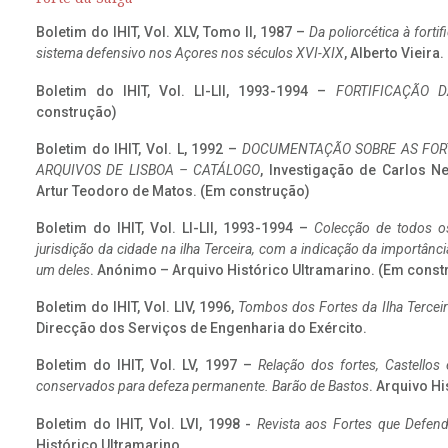
Boletim do IHIT, Vol. XLV, Tomo II, 1987 –
Da poliorcética à fort
sistema defensivo nos Açores nos séculos XVI-XIX
, Alberto Vieira
Boletim do IHIT, Vol. LI-LII, 1993-1994 –
FORTIFICAÇÃO D
construção)
Boletim do IHIT, Vol. L, 1992 –
DOCUMENTAÇÃO SOBRE AS FORT
ARQUIVOS DE LISBOA – CATÁLOGO
, Investigação de Carlos N
Artur Teodoro de Matos. (Em construção)
Boletim do IHIT, Vol. LI-LII, 1993-1994 –
Colecção de todos os
jurisdição da cidade na ilha Terceira, com a indicação da importâ
um deles
. Anónimo – Arquivo Histórico Ultramarino. (Em const
Boletim do IHIT, Vol. LIV, 1996,
Tombos dos Fortes da Ilha Terceir
Direcção dos Serviços de Engenharia do Exército.
Boletim do IHIT, Vol. LV, 1997 –
Relação dos fortes, Castellos
conservados para defeza permanente. Barão de Bastos
. Arquivo Hi
Boletim do IHIT, Vol. LVI, 1998 -
Revista aos Fortes que Defend
Histórico Ultramarino