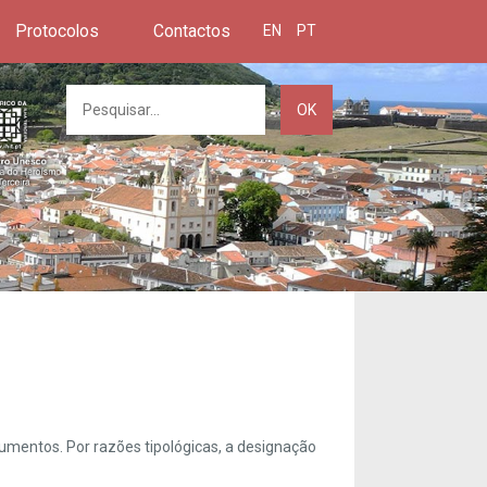
Protocolos
Contactos
EN
PT
OK
umentos. Por razões tipológicas, a designação