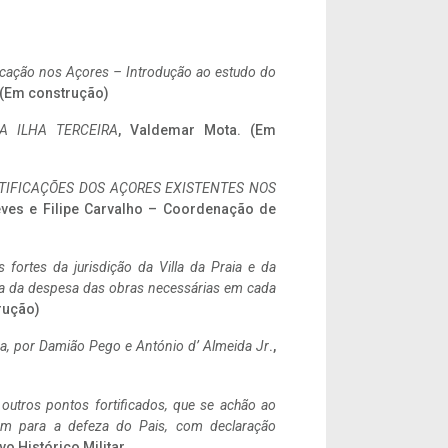
ificação nos Açores – Introdução ao estudo do
. (Em construção)
A ILHA TERCEIRA
, Valdemar Mota. (Em
IFICAÇÕES DOS AÇORES EXISTENTES NOS
eves e Filipe Carvalho – Coordenação de
 fortes da jurisdição da Villa da Praia e da
ncia da despesa das obras necessárias em cada
rução)
a,
por Damião Pego e António d’ Almeida Jr
.,
 outros pontos fortificados, que se achão ao
tem para a defeza do Pais, com declaração
vo Histórico Militar.