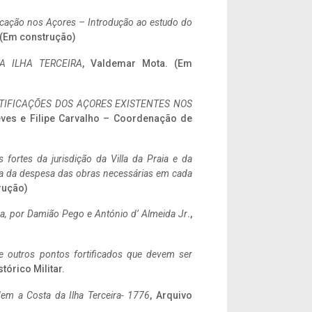
ificação nos Açores – Introdução ao estudo do
. (Em construção)
A ILHA TERCEIRA
, Valdemar Mota. (Em
IFICAÇÕES DOS AÇORES EXISTENTES NOS
eves e Filipe Carvalho – Coordenação de
 fortes da jurisdição da Villa da Praia e da
ncia da despesa das obras necessárias em cada
rução)
a,
por Damião Pego e António d’ Almeida Jr
.,
 e outros pontos fortificados que devem ser
stórico Militar.
em a Costa da Ilha Terceira- 1776
, Arquivo