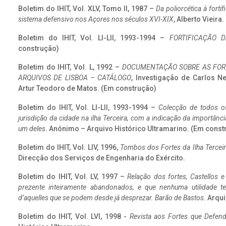
Boletim do IHIT, Vol. XLV, Tomo II, 1987 –
Da poliorcética à fort
sistema defensivo nos Açores nos séculos XVI-XIX
, Alberto Vieira
Boletim do IHIT, Vol. LI-LII, 1993-1994 –
FORTIFICAÇÃO D
construção)
Boletim do IHIT, Vol. L, 1992 –
DOCUMENTAÇÃO SOBRE AS FORT
ARQUIVOS DE LISBOA – CATÁLOGO
, Investigação de Carlos N
Artur Teodoro de Matos. (Em construção)
Boletim do IHIT, Vol. LI-LII, 1993-1994 –
Colecção de todos os
jurisdição da cidade na ilha Terceira, com a indicação da importâ
um deles
. Anónimo – Arquivo Histórico Ultramarino. (Em const
Boletim do IHIT, Vol. LIV, 1996,
Tombos dos Fortes da Ilha Terceir
Direcção dos Serviços de Engenharia do Exército.
Boletim do IHIT, Vol. LV, 1997 –
Relação dos fortes, Castellos e
prezente inteiramente abandonados, e que nenhuma utilidade 
d’aquelles que se podem desde já desprezar. Barão de Bastos
. Arqui
Boletim do IHIT, Vol. LVI, 1998 -
Revista aos Fortes que Defend