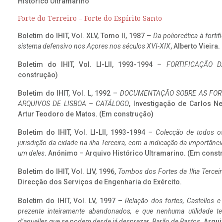
Histórico Ultramarino
Forte do Terreiro – Forte do Espírito Santo
Boletim do IHIT, Vol. XLV, Tomo II, 1987 –
Da poliorcética à fort
sistema defensivo nos Açores nos séculos XVI-XIX
, Alberto Vieira
Boletim do IHIT, Vol. LI-LII, 1993-1994 –
FORTIFICAÇÃO D
construção)
Boletim do IHIT, Vol. L, 1992 –
DOCUMENTAÇÃO SOBRE AS FORT
ARQUIVOS DE LISBOA – CATÁLOGO
, Investigação de Carlos N
Artur Teodoro de Matos. (Em construção)
Boletim do IHIT, Vol. LI-LII, 1993-1994 –
Colecção de todos os
jurisdição da cidade na ilha Terceira, com a indicação da importâ
um deles
. Anónimo – Arquivo Histórico Ultramarino. (Em const
Boletim do IHIT, Vol. LIV, 1996,
Tombos dos Fortes da Ilha Terceir
Direcção dos Serviços de Engenharia do Exército.
Boletim do IHIT, Vol. LV, 1997 –
Relação dos fortes, Castellos e
prezente inteiramente abandonados, e que nenhuma utilidade 
d’aquelles que se podem desde já desprezar. Barão de Bastos
. Arqui