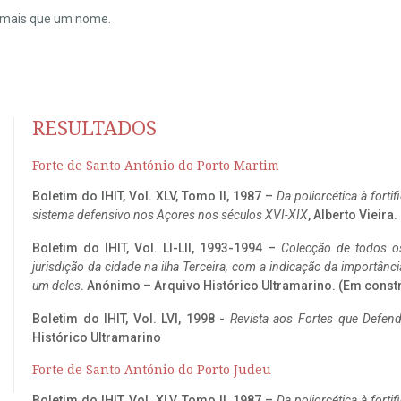
do mais que um nome.
RESULTADOS
Forte de Santo António do Porto Martim
Boletim do IHIT, Vol. XLV, Tomo II, 1987 –
Da poliorcética à fort
sistema defensivo nos Açores nos séculos XVI-XIX
, Alberto Vieira
Boletim do IHIT, Vol. LI-LII, 1993-1994 –
Colecção de todos os
jurisdição da cidade na ilha Terceira, com a indicação da importâ
um deles
. Anónimo – Arquivo Histórico Ultramarino. (Em const
Boletim do IHIT, Vol. LVI, 1998 -
Revista aos Fortes que Defend
Histórico Ultramarino
Forte de Santo António do Porto Judeu
Boletim do IHIT, Vol. XLV, Tomo II, 1987 –
Da poliorcética à fort