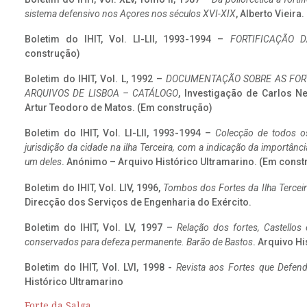
sistema defensivo nos Açores nos séculos XVI-XIX
, Alberto Vieira
Boletim do IHIT, Vol. LI-LII, 1993-1994 –
FORTIFICAÇÃO D
construção)
Boletim do IHIT, Vol. L, 1992 –
DOCUMENTAÇÃO SOBRE AS FORT
ARQUIVOS DE LISBOA – CATÁLOGO
, Investigação de Carlos N
Artur Teodoro de Matos. (Em construção)
Boletim do IHIT, Vol. LI-LII, 1993-1994 –
Colecção de todos os
jurisdição da cidade na ilha Terceira, com a indicação da importâ
um deles
. Anónimo – Arquivo Histórico Ultramarino. (Em const
Boletim do IHIT, Vol. LIV, 1996,
Tombos dos Fortes da Ilha Terceir
Direcção dos Serviços de Engenharia do Exército.
Boletim do IHIT, Vol. LV, 1997 –
Relação dos fortes, Castellos
conservados para defeza permanente. Barão de Bastos
. Arquivo Hi
Boletim do IHIT, Vol. LVI, 1998 -
Revista aos Fortes que Defend
Histórico Ultramarino
Forte da Salga