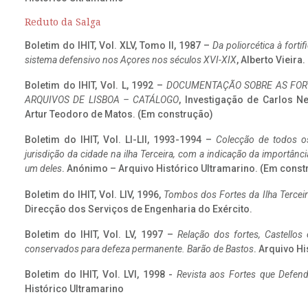
Reduto da Salga
Boletim do IHIT, Vol. XLV, Tomo II, 1987 –
Da poliorcética à fort
sistema defensivo nos Açores nos séculos XVI-XIX
, Alberto Vieira
Boletim do IHIT, Vol. L, 1992 –
DOCUMENTAÇÃO SOBRE AS FORT
ARQUIVOS DE LISBOA – CATÁLOGO
, Investigação de Carlos N
Artur Teodoro de Matos. (Em construção)
Boletim do IHIT, Vol. LI-LII, 1993-1994 –
Colecção de todos os
jurisdição da cidade na ilha Terceira, com a indicação da importâ
um deles
. Anónimo – Arquivo Histórico Ultramarino. (Em const
Boletim do IHIT, Vol. LIV, 1996,
Tombos dos Fortes da Ilha Terceir
Direcção dos Serviços de Engenharia do Exército.
Boletim do IHIT, Vol. LV, 1997 –
Relação dos fortes, Castellos
conservados para defeza permanente. Barão de Bastos
. Arquivo Hi
Boletim do IHIT, Vol. LVI, 1998 -
Revista aos Fortes que Defend
Histórico Ultramarino