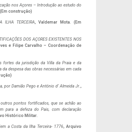
ificação nos Açores – Introdução ao estudo do
. (Em construção)
A ILHA TERCEIRA
, Valdemar Mota. (Em
IFICAÇÕES DOS AÇORES EXISTENTES NOS
eves e Filipe Carvalho – Coordenação de
 fortes da jurisdição da Villa da Praia e da
ncia da despesa das obras necessárias em cada
rução)
a,
por Damião Pego e António d’ Almeida Jr
.,
 outros pontos fortificados, que se achão ao
tem para a defeza do Pais, com declaração
vo Histórico Militar.
em a Costa da Ilha Terceira- 1776
, Arquivo