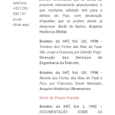
telefone
prezente inteiramente abandonados, e
+351 295
que nenhuma utilidade tem para a
090 137
defeza do Pais, com declaração
ou ao
d’aquelles que se podem desde já
clicar
aqui
desprezar. Barão de Bastos
. Arquivo
.
Histórico Militar.
Boletim do IHIT, Vol. LVI, 1998 -
Tombos dos Fortes das Ilhas do Faial,
São Jorge e Graciosa,
por Damião Pego
.
Direcção dos Serviços de
Engenharia do Exército.
Boletim do IHIT, Vol. LVI, 1998 -
Revista aos Fortes das Ilhas do Faial e
Pico, por Francisco Xavier Machado
,
Arquivo Histórico Ultramarino
Forte da Ponta Furada
Boletim do IHIT, Vol. L, 1992 –
DOCUMENTAÇÃO SOBRE AS