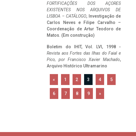
FORTIFICAÇÕES DOS AÇORES
EXISTENTES NOS ARQUIVOS DE
LISBOA – CATÁLOGO
, Investigação de
Carlos Neves e Filipe Carvalho –
Coordenação de Artur Teodoro de
Matos. (Em construção)
Boletim do IHIT, Vol. LVI, 1998 -
Revista aos Fortes das Ilhas do Faial e
Pico, por Francisco Xavier Machado
,
Arquivo Histórico Ultramarino
«
1
2
3
4
5
6
7
8
9
»