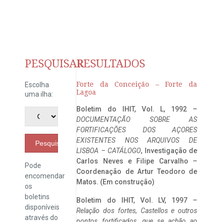
PESQUISAR
RESULTADOS
Forte da Conceição – Forte da
Escolha
Lagoa
uma ilha:
Boletim do IHIT, Vol. L, 1992 –
DOCUMENTAÇÃO SOBRE AS
FORTIFICAÇÕES DOS AÇORES
EXISTENTES NOS ARQUIVOS DE
Pesquisar
LISBOA – CATÁLOGO
, Investigação de
Carlos Neves e Filipe Carvalho –
Pode
Coordenação de Artur Teodoro de
encomendar
Matos. (Em construção)
os
boletins
Boletim do IHIT, Vol. LV, 1997 –
disponíveis
Relação dos fortes, Castellos e outros
através do
pontos fortificados, que se achão ao