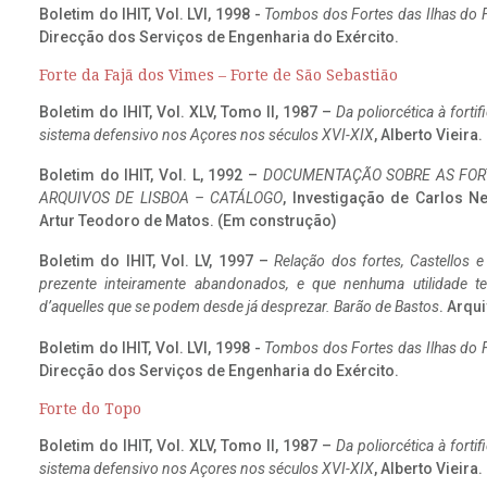
Boletim do IHIT, Vol. LVI, 1998 -
Tombos dos Fortes das Ilhas do F
Direcção dos Serviços de Engenharia do Exército.
Forte da Fajã dos Vimes – Forte de São Sebastião
Boletim do IHIT, Vol. XLV, Tomo II, 1987 –
Da poliorcética à fort
sistema defensivo nos Açores nos séculos XVI-XIX
, Alberto Vieira
Boletim do IHIT, Vol. L, 1992 –
DOCUMENTAÇÃO SOBRE AS FORT
ARQUIVOS DE LISBOA – CATÁLOGO
, Investigação de Carlos N
Artur Teodoro de Matos. (Em construção)
Boletim do IHIT, Vol. LV, 1997 –
Relação dos fortes, Castellos e
prezente inteiramente abandonados, e que nenhuma utilidade 
d’aquelles que se podem desde já desprezar. Barão de Bastos
. Arqui
Boletim do IHIT, Vol. LVI, 1998 -
Tombos dos Fortes das Ilhas do F
Direcção dos Serviços de Engenharia do Exército.
Forte do Topo
Boletim do IHIT, Vol. XLV, Tomo II, 1987 –
Da poliorcética à fort
sistema defensivo nos Açores nos séculos XVI-XIX
, Alberto Vieira