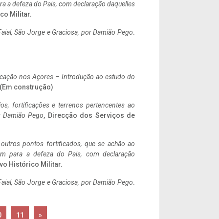
a a defeza do Pais, com declaração daquelles
co Militar.
aial, São Jorge e Graciosa,
por Damião Pego
.
ificação nos Açores – Introdução ao estudo do
. (Em construção)
ios, fortificações e terrenos pertencentes ao
r Damião Pego
, Direcção dos Serviços de
 outros pontos fortificados, que se achão ao
tem para a defeza do Pais, com declaração
vo Histórico Militar.
aial, São Jorge e Graciosa,
por Damião Pego
.
0
11
»