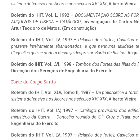
sistema defensivo nos Açores nos séculos XVI-XIX
, Alberto Vieira
Boletim do IHIT, Vol. L, 1992 –
DOCUMENTAÇÃO SOBRE AS FORT
ARQUIVOS DE LISBOA – CATÁLOGO
, Investigação de Carlos N
Artur Teodoro de Matos. (Em construção)
Boletim do IHIT, Vol. LV, 1997 –
Relação dos fortes, Castellos e
prezente inteiramente abandonados, e que nenhuma utilidade 
d’aquelles que se podem desde já desprezar. Barão de Bastos
. Arqui
Boletim do IHIT, Vol. LVI, 1998 -
Tombos dos Fortes das Ilhas do F
Direcção dos Serviços de Engenharia do Exército.
Forte do Corpo Santo
Boletim do IHIT, Vol. XLV, Tomo II, 1987 –
Da poliorcética à fort
sistema defensivo nos Açores nos séculos XVI-XIX
, Alberto Vieira
Boletim do IHIT, Vol. LV, 1997 –
Catálogo provisório dos edific
ta
ministério da Guerra – Concelho reunido de S.
Cruz e Praia, po
Engenharia do Exército.
Boletim do IHIT, Vol. LV, 1997 –
Relação dos fortes, Castellos e