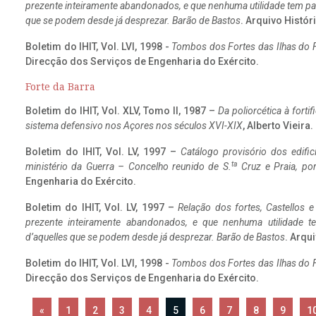
prezente inteiramente abandonados, e que nenhuma utilidade tem par
que se podem desde já desprezar. Barão de Bastos
. Arquivo Históri
Boletim do IHIT, Vol. LVI, 1998 -
Tombos dos Fortes das Ilhas do F
Direcção dos Serviços de Engenharia do Exército.
Forte da Barra
Boletim do IHIT, Vol. XLV, Tomo II, 1987 –
Da poliorcética à fort
sistema defensivo nos Açores nos séculos XVI-XIX
, Alberto Vieira
Boletim do IHIT, Vol. LV, 1997 –
Catálogo provisório dos edific
ta
ministério da Guerra – Concelho reunido de S.
Cruz e Praia, po
Engenharia do Exército.
Boletim do IHIT, Vol. LV, 1997 –
Relação dos fortes, Castellos e
prezente inteiramente abandonados, e que nenhuma utilidade 
d’aquelles que se podem desde já desprezar. Barão de Bastos
. Arqui
Boletim do IHIT, Vol. LVI, 1998 -
Tombos dos Fortes das Ilhas do F
Direcção dos Serviços de Engenharia do Exército.
«
1
2
3
4
5
6
7
8
9
1