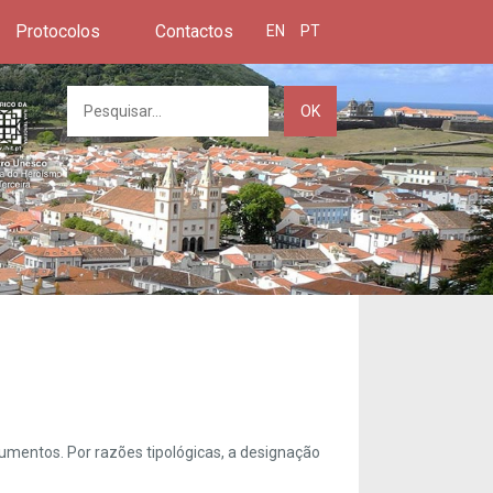
Protocolos
Contactos
EN
PT
OK
umentos. Por razões tipológicas, a designação