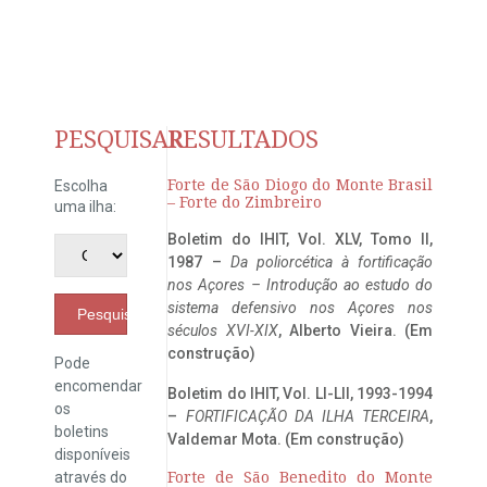
PESQUISAR
RESULTADOS
Forte de São Diogo do Monte Brasil
Escolha
– Forte do Zimbreiro
uma ilha:
Boletim do IHIT, Vol. XLV, Tomo II,
1987 –
Da poliorcética à fortificação
nos Açores – Introdução ao estudo do
sistema defensivo nos Açores nos
Pesquisar
séculos XVI-XIX
, Alberto Vieira. (Em
construção)
Pode
encomendar
Boletim do IHIT, Vol. LI-LII, 1993-1994
os
–
FORTIFICAÇÃO DA ILHA TERCEIRA
,
boletins
Valdemar Mota. (Em construção)
disponíveis
através do
Forte de São Benedito do Monte