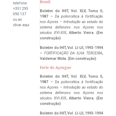
Brasil
telefone
+351 295
Boletim do IHIT, Vol. XLV, Tomo II,
090 137
1987 –
Da poliorcética à fortificação
ou ao
nos Açores – Introdução ao estudo do
clicar
aqui
sistema defensivo nos Açores nos
.
séculos XVI-XIX
, Alberto Vieira. (Em
construção)
Boletim do IHIT, Vol. LI-LII, 1993-1994
–
FORTIFICAÇÃO DA ILHA TERCEIRA
,
Valdemar Mota. (Em construção)
Forte do Açougue
Boletim do IHIT, Vol. XLV, Tomo II,
1987 –
Da poliorcética à fortificação
nos Açores – Introdução ao estudo do
sistema defensivo nos Açores nos
séculos XVI-XIX
, Alberto Vieira. (Em
construção)
Boletim do IHIT, Vol. LI-LII, 1993-1994