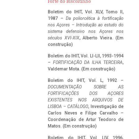
Forte do Biscoitinho
Boletim do IHIT, Vol. XLV, Tomo II,
1987 –
Da poliorcética à fortificação
nos Açores – Introdução ao estudo do
sistema defensivo nos Açores nos
séculos XVI-XIX
, Alberto Vieira. (Em
construção)
Boletim do IHIT, Vol. LI-LII, 1993-1994
–
FORTIFICAÇÃO DA ILHA TERCEIRA
,
Valdemar Mota. (Em construção)
Boletim do IHIT, Vol. L, 1992 –
DOCUMENTAÇÃO SOBRE AS
FORTIFICAÇÕES DOS AÇORES
EXISTENTES NOS ARQUIVOS DE
LISBOA – CATÁLOGO
, Investigação de
Carlos Neves e Filipe Carvalho –
Coordenação de Artur Teodoro de
Matos. (Em construção)
Boletim do IHIT, Vol. LIV, 1996,