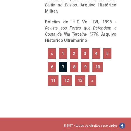
Barão de Bastos
. Arquivo Histórico
Militar.
Boletim do IHIT, Vol. LVI, 1998 -
Revista aos Fortes que Defendem a
Costa da Ilha Terceira- 1776
, Arquivo
Histórico Ultramarino
«
1
2
3
4
5
6
7
8
9
10
11
12
13
»
© IHIT - todos os direitos reservados.