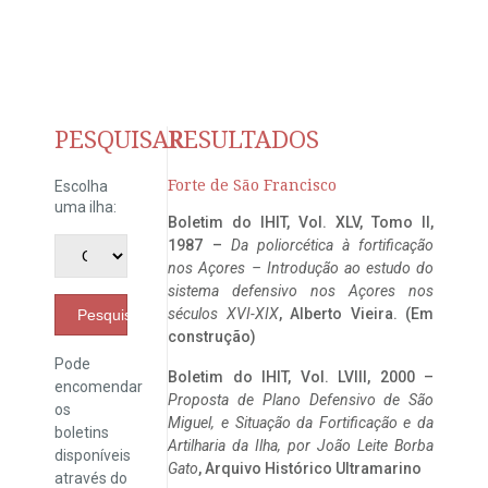
PESQUISAR
RESULTADOS
Forte de São Francisco
Escolha
uma ilha:
Boletim do IHIT, Vol. XLV, Tomo II,
1987 –
Da poliorcética à fortificação
nos Açores – Introdução ao estudo do
sistema defensivo nos Açores nos
séculos XVI-XIX
, Alberto Vieira. (Em
Pesquisar
construção)
Pode
Boletim do IHIT, Vol. LVIII, 2000 –
encomendar
Proposta de Plano Defensivo de São
os
Miguel, e Situação da Fortificação e da
boletins
Artilharia da Ilha, por João Leite Borba
disponíveis
Gato
, Arquivo Histórico Ultramarino
através do