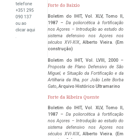
telefone
Forte do Baixio
+351 295
Boletim do IHIT, Vol. XLV, Tomo II,
090 137
1987 –
Da poliorcética à fortificação
ou ao
nos Açores – Introdução ao estudo do
clicar
aqui
sistema defensivo nos Açores nos
.
séculos XVI-XIX
, Alberto Vieira. (Em
construção)
Boletim do IHIT, Vol. LVIII, 2000 –
Proposta de Plano Defensivo de São
Miguel, e Situação da Fortificação e da
Artilharia da Ilha, por João Leite Borba
Gato
, Arquivo Histórico Ultramarino
Forte da Ribeira Quente
Boletim do IHIT, Vol. XLV, Tomo II,
1987 –
Da poliorcética à fortificação
nos Açores – Introdução ao estudo do
sistema defensivo nos Açores nos
séculos XVI-XIX
, Alberto Vieira. (Em