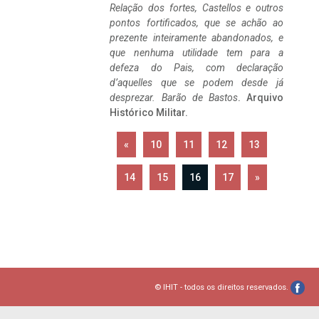
Relação dos fortes, Castellos e outros
pontos fortificados, que se achão ao
prezente inteiramente abandonados, e
que nenhuma utilidade tem para a
defeza do Pais, com declaração
d’aquelles que se podem desde já
desprezar. Barão de Bastos
. Arquivo
Histórico Militar.
«
10
11
12
13
14
15
16
17
»
© IHIT - todos os direitos reservados.