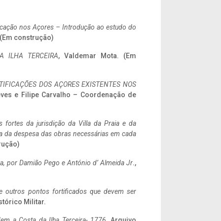
ificação nos Açores – Introdução ao estudo do
. (Em construção)
A ILHA TERCEIRA
, Valdemar Mota. (Em
IFICAÇÕES DOS AÇORES EXISTENTES NOS
eves e Filipe Carvalho – Coordenação de
 fortes da jurisdição da Villa da Praia e da
ncia da despesa das obras necessárias em cada
rução)
a,
por Damião Pego e António d’ Almeida Jr
.,
 e outros pontos fortificados que devem ser
stórico Militar.
em a Costa da Ilha Terceira- 1776
, Arquivo