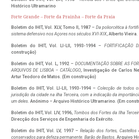
Histórico Ultramarino
Forte Grande – Forte da Prainha – Forte da Praia
Boletim do IHIT, Vol. XLV, Tomo II, 1987 –
Da poliorcética à fort
sistema defensivo nos Açores nos séculos XVI-XIX
, Alberto Vieira
Boletim do IHIT, Vol. LI-LII, 1993-1994 –
FORTIFICAÇÃO D
construção)
Boletim do IHIT, Vol. L, 1992 –
DOCUMENTAÇÃO SOBRE AS FORT
ARQUIVOS DE LISBOA – CATÁLOGO
, Investigação de Carlos N
Artur Teodoro de Matos. (Em construção)
Boletim do IHIT, Vol. LI-LII, 1993-1994 –
Colecção de todos os
jurisdição da cidade na ilha Terceira, com a indicação da importâ
um deles
. Anónimo – Arquivo Histórico Ultramarino. (Em const
Boletim do IHIT, Vol. LIV, 1996,
Tombos dos Fortes da Ilha Terceir
Direcção dos Serviços de Engenharia do Exército.
Boletim do IHIT, Vol. LV, 1997 –
Relação dos fortes, Castellos
conservados para defeza permanente. Barão de Bastos
. Arquivo Hi