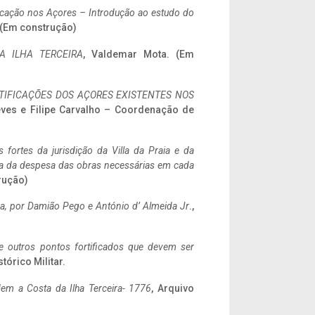
ificação nos Açores – Introdução ao estudo do
. (Em construção)
A ILHA TERCEIRA
, Valdemar Mota. (Em
IFICAÇÕES DOS AÇORES EXISTENTES NOS
eves e Filipe Carvalho – Coordenação de
 fortes da jurisdição da Villa da Praia e da
ncia da despesa das obras necessárias em cada
rução)
a,
por Damião Pego e António d’ Almeida Jr
.,
 e outros pontos fortificados que devem ser
stórico Militar.
em a Costa da Ilha Terceira- 1776
, Arquivo