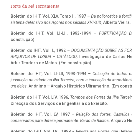
Forte da Má Ferramenta
Boletim do IHIT, Vol. XLV, Tomo II, 1987 –
Da poliorcética à fort
sistema defensivo nos Açores nos séculos XVI-XIX
, Alberto Vieira
Boletim do IHIT, Vol. LI-LII, 1993-1994 –
FORTIFICAÇÃO D
construção)
Boletim do IHIT, Vol. L, 1992 –
DOCUMENTAÇÃO SOBRE AS FORT
ARQUIVOS DE LISBOA – CATÁLOGO
, Investigação de Carlos N
Artur Teodoro de Matos. (Em construção)
Boletim do IHIT, Vol. LI-LII, 1993-1994 –
Colecção de todos os
jurisdição da cidade na ilha Terceira, com a indicação da importâ
um deles
. Anónimo – Arquivo Histórico Ultramarino. (Em const
Boletim do IHIT, Vol. LIV, 1996,
Tombos dos Fortes da Ilha Terceir
Direcção dos Serviços de Engenharia do Exército.
Boletim do IHIT, Vol. LV, 1997 –
Relação dos fortes, Castellos
conservados para defeza permanente. Barão de Bastos
. Arquivo Hi
Boletim do IHIT, Vol. LVI, 1998 -
Revista aos Fortes que Defend