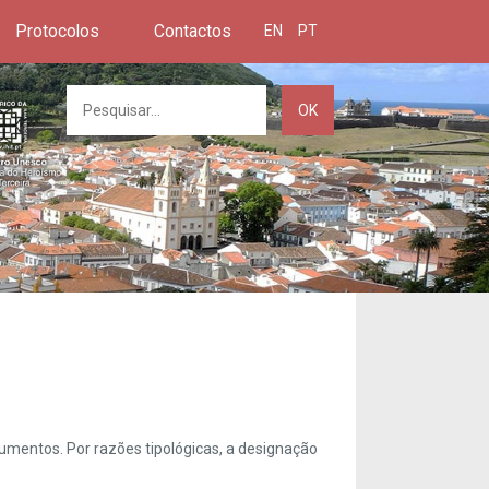
Protocolos
Contactos
EN
PT
OK
umentos. Por razões tipológicas, a designação