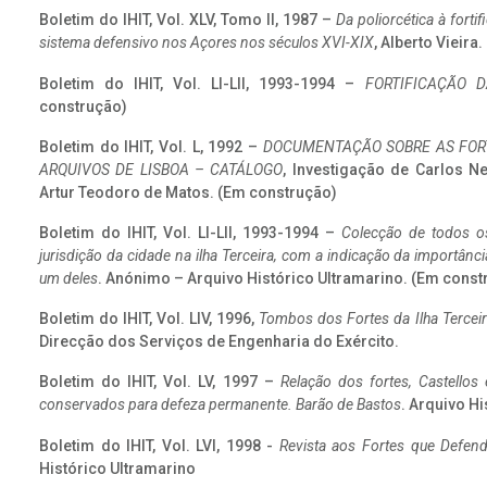
Boletim do IHIT, Vol. XLV, Tomo II, 1987 –
Da poliorcética à fort
sistema defensivo nos Açores nos séculos XVI-XIX
, Alberto Vieira
Boletim do IHIT, Vol. LI-LII, 1993-1994 –
FORTIFICAÇÃO D
construção)
Boletim do IHIT, Vol. L, 1992 –
DOCUMENTAÇÃO SOBRE AS FORT
ARQUIVOS DE LISBOA – CATÁLOGO
, Investigação de Carlos N
Artur Teodoro de Matos. (Em construção)
Boletim do IHIT, Vol. LI-LII, 1993-1994 –
Colecção de todos os
jurisdição da cidade na ilha Terceira, com a indicação da importâ
um deles
. Anónimo – Arquivo Histórico Ultramarino. (Em const
Boletim do IHIT, Vol. LIV, 1996,
Tombos dos Fortes da Ilha Terceir
Direcção dos Serviços de Engenharia do Exército.
Boletim do IHIT, Vol. LV, 1997 –
Relação dos fortes, Castellos
conservados para defeza permanente. Barão de Bastos
. Arquivo Hi
Boletim do IHIT, Vol. LVI, 1998 -
Revista aos Fortes que Defend
Histórico Ultramarino