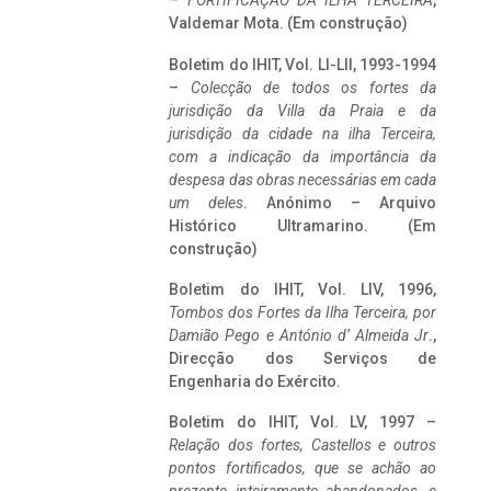
–
FORTIFICAÇÃO DA ILHA TERCEIRA
,
Valdemar Mota. (Em construção)
Boletim do IHIT, Vol. LI-LII, 1993-1994
–
Colecção de todos os fortes da
jurisdição da Villa da Praia e da
jurisdição da cidade na ilha Terceira,
com a indicação da importância da
despesa das obras necessárias em cada
um deles
. Anónimo – Arquivo
Histórico Ultramarino. (Em
construção)
Boletim do IHIT, Vol. LIV, 1996,
Tombos dos Fortes da Ilha Terceira,
por
Damião Pego e António d’ Almeida Jr
.,
Direcção dos Serviços de
Engenharia do Exército.
Boletim do IHIT, Vol. LV, 1997 –
Relação dos fortes, Castellos e outros
pontos fortificados, que se achão ao