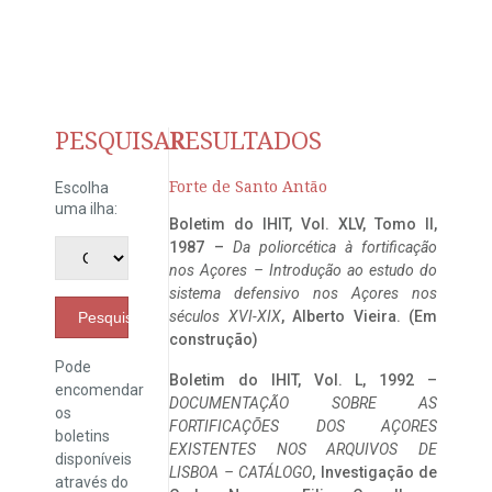
PESQUISAR
RESULTADOS
Forte de Santo Antão
Escolha
uma ilha:
Boletim do IHIT, Vol. XLV, Tomo II,
1987 –
Da poliorcética à fortificação
nos Açores – Introdução ao estudo do
sistema defensivo nos Açores nos
séculos XVI-XIX
, Alberto Vieira. (Em
Pesquisar
construção)
Pode
Boletim do IHIT, Vol. L, 1992 –
encomendar
DOCUMENTAÇÃO SOBRE AS
os
FORTIFICAÇÕES DOS AÇORES
boletins
EXISTENTES NOS ARQUIVOS DE
disponíveis
LISBOA – CATÁLOGO
, Investigação de
através do