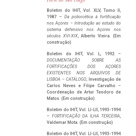
Forte de São Tiago
Boletim do IHIT, Vol. XLV, Tomo II,
1987 –
Da poliorcética à fortificação
nos Açores – Introdução ao estudo do
sistema defensivo nos Açores nos
séculos XVI-XIX
, Alberto Vieira. (Em
construção)
Boletim do IHIT, Vol. L, 1992 –
DOCUMENTAÇÃO SOBRE AS
FORTIFICAÇÕES DOS AÇORES
EXISTENTES NOS ARQUIVOS DE
LISBOA – CATÁLOGO
, Investigação de
Carlos Neves e Filipe Carvalho –
Coordenação de Artur Teodoro de
Matos. (Em construção)
Boletim do IHIT, Vol. LI-LII, 1993-1994
–
FORTIFICAÇÃO DA ILHA TERCEIRA
,
Valdemar Mota. (Em construção)
Boletim do IHIT, Vol. LI-LII, 1993-1994