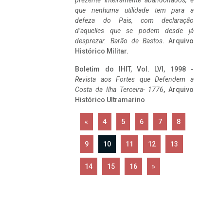
prezente inteiramente abandonados, e
que nenhuma utilidade tem para a
defeza do Pais, com declaração
d’aquelles que se podem desde já
desprezar. Barão de Bastos
. Arquivo
Histórico Militar.
Boletim do IHIT, Vol. LVI, 1998 -
Revista aos Fortes que Defendem a
Costa da Ilha Terceira- 1776
, Arquivo
Histórico Ultramarino
«
4
5
6
7
8
9
10
11
12
13
14
15
16
»