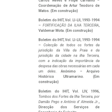
Carlos Neves e Filipe Carvalho –
Coordenação de Artur Teodoro de
Matos. (Em construção)
Boletim do IHIT, Vol. LI-LII, 1993-1994
–
FORTIFICAÇÃO DA ILHA TERCEIRA
,
Valdemar Mota. (Em construção)
Boletim do IHIT, Vol. LI-LII, 1993-1994
–
Colecção de todos os fortes da
jurisdição da Villa da Praia e da
jurisdição da cidade na ilha Terceira,
com a indicação da importância da
despesa das obras necessárias em cada
um deles
. Anónimo – Arquivo
Histórico Ultramarino. (Em
construção)
Boletim do IHIT, Vol. LIV, 1996,
Tombos dos Fortes da Ilha Terceira,
por
Damião Pego e António d’ Almeida Jr
.,
Direcção dos Serviços de