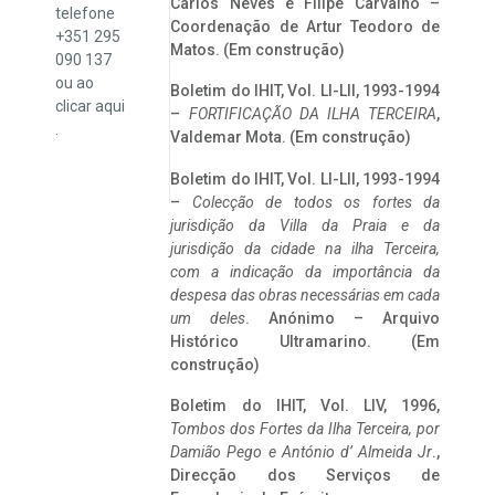
Carlos Neves e Filipe Carvalho –
telefone
Coordenação de Artur Teodoro de
+351 295
Matos. (Em construção)
090 137
ou ao
Boletim do IHIT, Vol. LI-LII, 1993-1994
clicar
aqui
–
FORTIFICAÇÃO DA ILHA TERCEIRA
,
.
Valdemar Mota. (Em construção)
Boletim do IHIT, Vol. LI-LII, 1993-1994
–
Colecção de todos os fortes da
jurisdição da Villa da Praia e da
jurisdição da cidade na ilha Terceira,
com a indicação da importância da
despesa das obras necessárias em cada
um deles
. Anónimo – Arquivo
Histórico Ultramarino. (Em
construção)
Boletim do IHIT, Vol. LIV, 1996,
Tombos dos Fortes da Ilha Terceira,
por
Damião Pego e António d’ Almeida Jr
.,
Direcção dos Serviços de