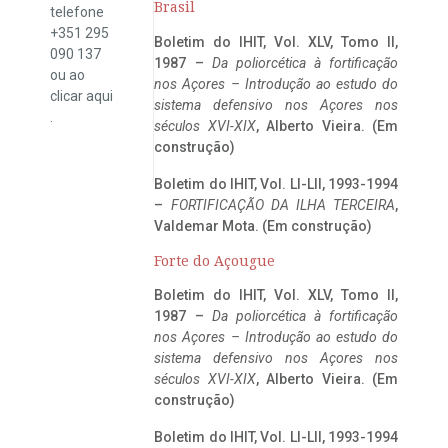
Brasil
telefone
+351 295
Boletim do IHIT, Vol. XLV, Tomo II,
090 137
1987 –
Da poliorcética à fortificação
ou ao
nos Açores – Introdução ao estudo do
clicar
aqui
sistema defensivo nos Açores nos
.
séculos XVI-XIX
, Alberto Vieira. (Em
construção)
Boletim do IHIT, Vol. LI-LII, 1993-1994
–
FORTIFICAÇÃO DA ILHA TERCEIRA
,
Valdemar Mota. (Em construção)
Forte do Açougue
Boletim do IHIT, Vol. XLV, Tomo II,
1987 –
Da poliorcética à fortificação
nos Açores – Introdução ao estudo do
sistema defensivo nos Açores nos
séculos XVI-XIX
, Alberto Vieira. (Em
construção)
Boletim do IHIT, Vol. LI-LII, 1993-1994