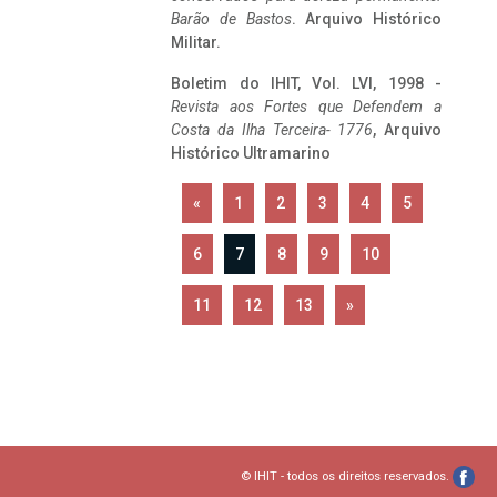
Barão de Bastos
. Arquivo Histórico
Militar.
Boletim do IHIT, Vol. LVI, 1998 -
Revista aos Fortes que Defendem a
Costa da Ilha Terceira- 1776
, Arquivo
Histórico Ultramarino
«
1
2
3
4
5
6
7
8
9
10
11
12
13
»
© IHIT - todos os direitos reservados.