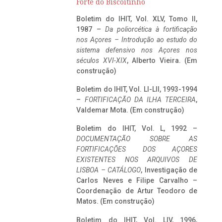
Forte do Biscoitinho
Boletim do IHIT, Vol. XLV, Tomo II,
1987 –
Da poliorcética à fortificação
nos Açores – Introdução ao estudo do
sistema defensivo nos Açores nos
séculos XVI-XIX
, Alberto Vieira. (Em
construção)
Boletim do IHIT, Vol. LI-LII, 1993-1994
–
FORTIFICAÇÃO DA ILHA TERCEIRA
,
Valdemar Mota. (Em construção)
Boletim do IHIT, Vol. L, 1992 –
DOCUMENTAÇÃO SOBRE AS
FORTIFICAÇÕES DOS AÇORES
EXISTENTES NOS ARQUIVOS DE
LISBOA – CATÁLOGO
, Investigação de
Carlos Neves e Filipe Carvalho –
Coordenação de Artur Teodoro de
Matos. (Em construção)
Boletim do IHIT, Vol. LIV, 1996,