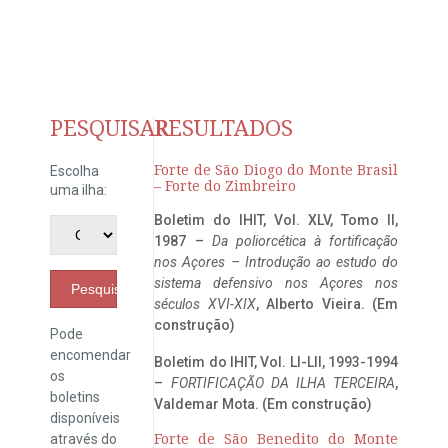
PESQUISAR
RESULTADOS
Forte de São Diogo do Monte Brasil
Escolha
– Forte do Zimbreiro
uma ilha:
Boletim do IHIT, Vol. XLV, Tomo II,
1987 –
Da poliorcética à fortificação
nos Açores – Introdução ao estudo do
sistema defensivo nos Açores nos
Pesquisar
séculos XVI-XIX
, Alberto Vieira. (Em
construção)
Pode
encomendar
Boletim do IHIT, Vol. LI-LII, 1993-1994
os
–
FORTIFICAÇÃO DA ILHA TERCEIRA
,
boletins
Valdemar Mota. (Em construção)
disponíveis
através do
Forte de São Benedito do Monte