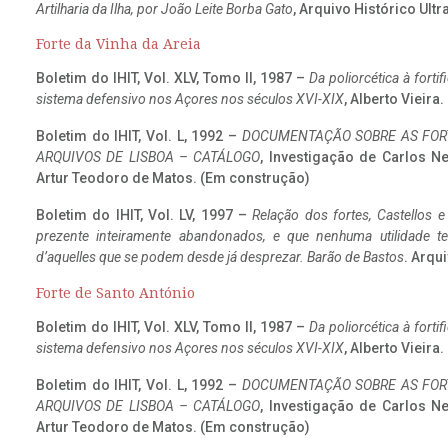
Artilharia da Ilha, por João Leite Borba Gato
, Arquivo Histórico Ult
Forte da Vinha da Areia
Boletim do IHIT, Vol. XLV, Tomo II, 1987 –
Da poliorcética à fort
sistema defensivo nos Açores nos séculos XVI-XIX
, Alberto Vieira
Boletim do IHIT, Vol. L, 1992 –
DOCUMENTAÇÃO SOBRE AS FORT
ARQUIVOS DE LISBOA – CATÁLOGO
, Investigação de Carlos N
Artur Teodoro de Matos. (Em construção)
Boletim do IHIT, Vol. LV, 1997 –
Relação dos fortes, Castellos e
prezente inteiramente abandonados, e que nenhuma utilidade 
d’aquelles que se podem desde já desprezar. Barão de Bastos
. Arqui
Forte de Santo António
Boletim do IHIT, Vol. XLV, Tomo II, 1987 –
Da poliorcética à fort
sistema defensivo nos Açores nos séculos XVI-XIX
, Alberto Vieira
Boletim do IHIT, Vol. L, 1992 –
DOCUMENTAÇÃO SOBRE AS FORT
ARQUIVOS DE LISBOA – CATÁLOGO
, Investigação de Carlos N
Artur Teodoro de Matos. (Em construção)