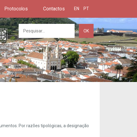
Protocolos
Contactos
EN
PT
OK
umentos. Por razões tipológicas, a designação