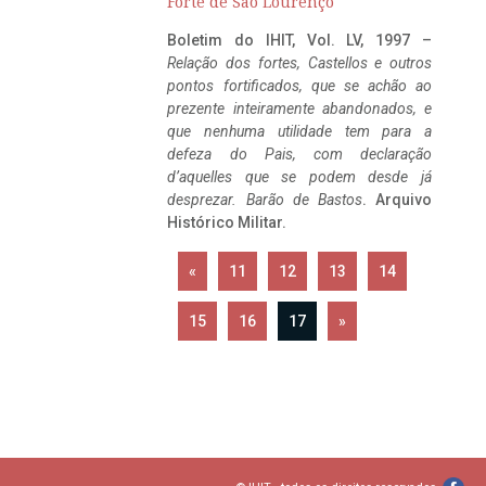
Forte de São Lourenço
Boletim do IHIT, Vol. LV, 1997 –
Relação dos fortes, Castellos e outros
pontos fortificados, que se achão ao
prezente inteiramente abandonados, e
que nenhuma utilidade tem para a
defeza do Pais, com declaração
d’aquelles que se podem desde já
desprezar. Barão de Bastos
. Arquivo
Histórico Militar.
«
11
12
13
14
15
16
17
»