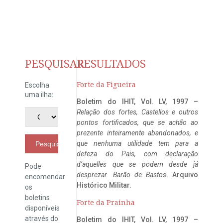
PESQUISAR
RESULTADOS
Forte da Figueira
Escolha
uma ilha:
Boletim do IHIT, Vol. LV, 1997 –
Relação dos fortes, Castellos e outros
pontos fortificados, que se achão ao
prezente inteiramente abandonados, e
que nenhuma utilidade tem para a
Pesquisar
defeza do Pais, com declaração
d’aquelles que se podem desde já
Pode
desprezar. Barão de Bastos
. Arquivo
encomendar
Histórico Militar.
os
boletins
Forte da Prainha
disponíveis
através do
Boletim do IHIT, Vol. LV, 1997 –