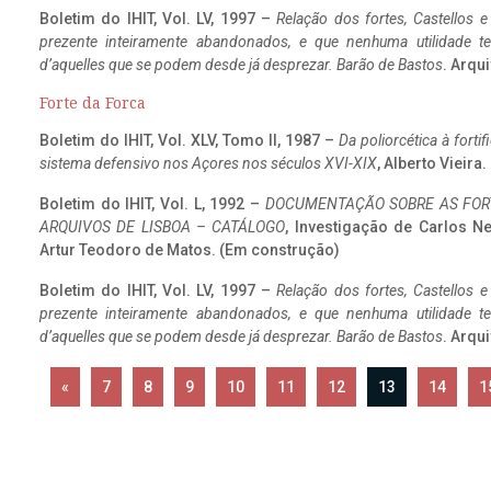
Boletim do IHIT, Vol. LV, 1997 –
Relação dos fortes, Castellos e
prezente inteiramente abandonados, e que nenhuma utilidade 
d’aquelles que se podem desde já desprezar. Barão de Bastos
. Arqui
Forte da Forca
Boletim do IHIT, Vol. XLV, Tomo II, 1987 –
Da poliorcética à fort
sistema defensivo nos Açores nos séculos XVI-XIX
, Alberto Vieira
Boletim do IHIT, Vol. L, 1992 –
DOCUMENTAÇÃO SOBRE AS FORT
ARQUIVOS DE LISBOA – CATÁLOGO
, Investigação de Carlos N
Artur Teodoro de Matos. (Em construção)
Boletim do IHIT, Vol. LV, 1997 –
Relação dos fortes, Castellos e
prezente inteiramente abandonados, e que nenhuma utilidade 
d’aquelles que se podem desde já desprezar. Barão de Bastos
. Arqui
«
7
8
9
10
11
12
13
14
1