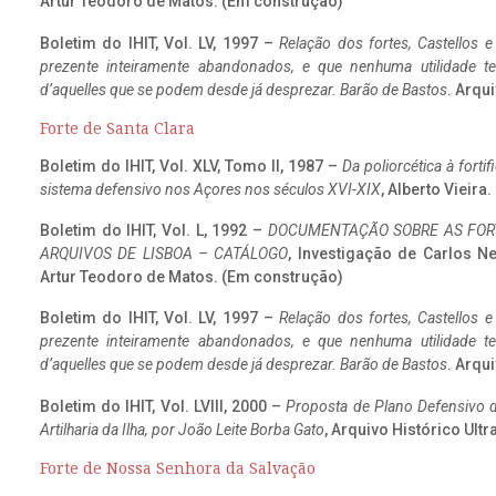
Artur Teodoro de Matos. (Em construção)
Boletim do IHIT, Vol. LV, 1997 –
Relação dos fortes, Castellos e
prezente inteiramente abandonados, e que nenhuma utilidade 
d’aquelles que se podem desde já desprezar. Barão de Bastos
. Arqui
Forte de Santa Clara
Boletim do IHIT, Vol. XLV, Tomo II, 1987 –
Da poliorcética à fort
sistema defensivo nos Açores nos séculos XVI-XIX
, Alberto Vieir
Boletim do IHIT, Vol. L, 1992 –
DOCUMENTAÇÃO SOBRE AS FORT
ARQUIVOS DE LISBOA – CATÁLOGO
, Investigação de Carlos N
Artur Teodoro de Matos. (Em construção)
Boletim do IHIT, Vol. LV, 1997 –
Relação dos fortes, Castellos e
prezente inteiramente abandonados, e que nenhuma utilidade 
d’aquelles que se podem desde já desprezar. Barão de Bastos
. Arqui
Boletim do IHIT, Vol. LVIII, 2000 –
Proposta de Plano Defensivo de
Artilharia da Ilha, por João Leite Borba Gato
, Arquivo Histórico Ult
Forte de Nossa Senhora da Salvação