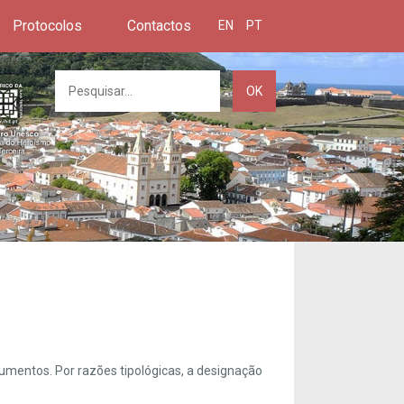
Protocolos
Contactos
EN
PT
OK
umentos. Por razões tipológicas, a designação