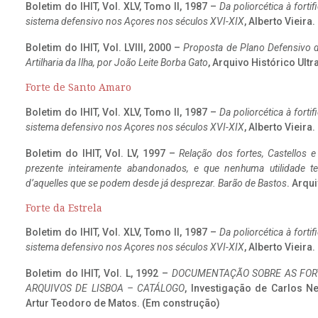
Boletim do IHIT, Vol. XLV, Tomo II, 1987 –
Da poliorcética à fort
sistema defensivo nos Açores nos séculos XVI-XIX
, Alberto Vieira
Boletim do IHIT, Vol. LVIII, 2000 –
Proposta de Plano Defensivo de
Artilharia da Ilha, por João Leite Borba Gato
, Arquivo Histórico Ult
Forte de Santo Amaro
Boletim do IHIT, Vol. XLV, Tomo II, 1987 –
Da poliorcética à fort
sistema defensivo nos Açores nos séculos XVI-XIX
, Alberto Vieira
Boletim do IHIT, Vol. LV, 1997 –
Relação dos fortes, Castellos e
prezente inteiramente abandonados, e que nenhuma utilidade 
d’aquelles que se podem desde já desprezar. Barão de Bastos
. Arqui
Forte da Estrela
Boletim do IHIT, Vol. XLV, Tomo II, 1987 –
Da poliorcética à fort
sistema defensivo nos Açores nos séculos XVI-XIX
, Alberto Vieira
Boletim do IHIT, Vol. L, 1992 –
DOCUMENTAÇÃO SOBRE AS FORT
ARQUIVOS DE LISBOA – CATÁLOGO
, Investigação de Carlos N
Artur Teodoro de Matos. (Em construção)