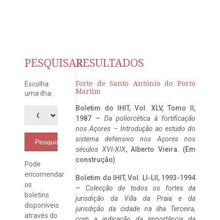
PESQUISAR
RESULTADOS
Forte de Santo António do Porto
Escolha
Martim
uma ilha:
Boletim do IHIT, Vol. XLV, Tomo II,
1987 –
Da poliorcética à fortificação
nos Açores – Introdução ao estudo do
sistema defensivo nos Açores nos
Pesquisar
séculos XVI-XIX
, Alberto Vieira. (Em
construção)
Pode
encomendar
Boletim do IHIT, Vol. LI-LII, 1993-1994
os
–
Colecção de todos os fortes da
boletins
jurisdição da Villa da Praia e da
disponíveis
jurisdição da cidade na ilha Terceira,
através do
com a indicação da importância da