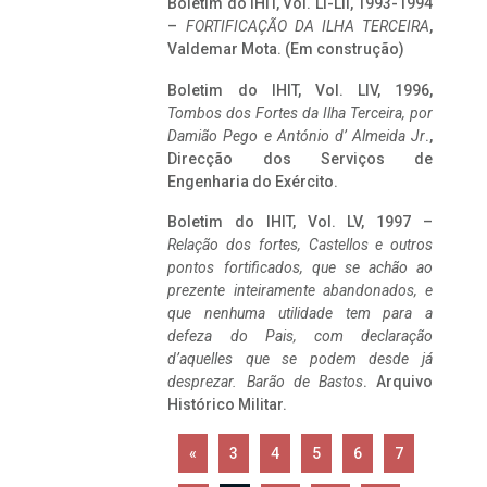
Boletim do IHIT, Vol. LI-LII, 1993-1994
–
FORTIFICAÇÃO DA ILHA TERCEIRA
,
Valdemar Mota. (Em construção)
Boletim do IHIT, Vol. LIV, 1996,
Tombos dos Fortes da Ilha Terceira,
por
Damião Pego e António d’ Almeida Jr
.,
Direcção dos Serviços de
Engenharia do Exército.
Boletim do IHIT, Vol. LV, 1997 –
Relação dos fortes, Castellos e outros
pontos fortificados, que se achão ao
prezente inteiramente abandonados, e
que nenhuma utilidade tem para a
defeza do Pais, com declaração
d’aquelles que se podem desde já
desprezar. Barão de Bastos
. Arquivo
Histórico Militar.
«
3
4
5
6
7