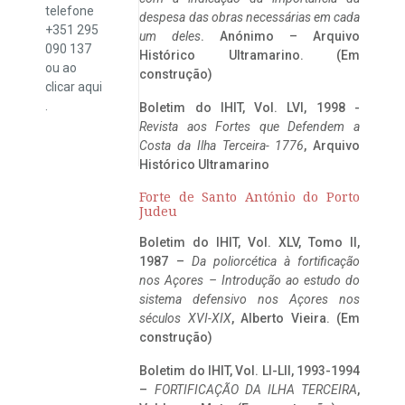
telefone
despesa das obras necessárias em cada
+351 295
um deles
. Anónimo – Arquivo
090 137
Histórico Ultramarino. (Em
ou ao
construção)
clicar
aqui
.
Boletim do IHIT, Vol. LVI, 1998 -
Revista aos Fortes que Defendem a
Costa da Ilha Terceira- 1776
, Arquivo
Histórico Ultramarino
Forte de Santo António do Porto
Judeu
Boletim do IHIT, Vol. XLV, Tomo II,
1987 –
Da poliorcética à fortificação
nos Açores – Introdução ao estudo do
sistema defensivo nos Açores nos
séculos XVI-XIX
, Alberto Vieira. (Em
construção)
Boletim do IHIT, Vol. LI-LII, 1993-1994
–
FORTIFICAÇÃO DA ILHA TERCEIRA
,