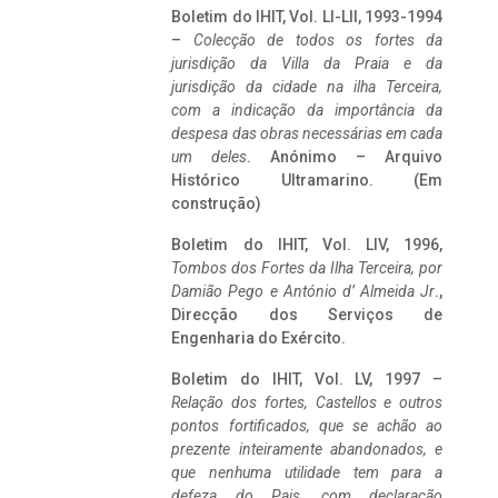
Boletim do IHIT, Vol. LI-LII, 1993-1994
–
Colecção de todos os fortes da
jurisdição da Villa da Praia e da
jurisdição da cidade na ilha Terceira,
com a indicação da importância da
despesa das obras necessárias em cada
um deles
. Anónimo – Arquivo
Histórico Ultramarino. (Em
construção)
Boletim do IHIT, Vol. LIV, 1996,
Tombos dos Fortes da Ilha Terceira,
por
Damião Pego e António d’ Almeida Jr
.,
Direcção dos Serviços de
Engenharia do Exército.
Boletim do IHIT, Vol. LV, 1997 –
Relação dos fortes, Castellos e outros
pontos fortificados, que se achão ao
prezente inteiramente abandonados, e
que nenhuma utilidade tem para a
defeza do Pais, com declaração