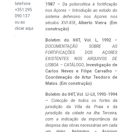
telefone
1987 –
Da poliorcética à fortificação
+351 295
nos Açores – Introdução ao estudo do
090 137
sistema defensivo nos Açores nos
ou ao
séculos XVI-XIX
, Alberto Vieira. (Em
clicar
aqui
construção)
.
Boletim do IHIT, Vol. L, 1992 –
DOCUMENTAÇÃO SOBRE AS
FORTIFICAÇÕES DOS AÇORES
EXISTENTES NOS ARQUIVOS DE
LISBOA – CATÁLOGO
, Investigação de
Carlos Neves e Filipe Carvalho –
Coordenação de Artur Teodoro de
Matos. (Em construção)
Boletim do IHIT, Vol. LI-LII, 1993-1994
–
Colecção de todos os fortes da
jurisdição da Villa da Praia e da
jurisdição da cidade na ilha Terceira,
com a indicação da importância da
despesa das obras necessárias em cada
um deles
. Anónimo – Arquivo