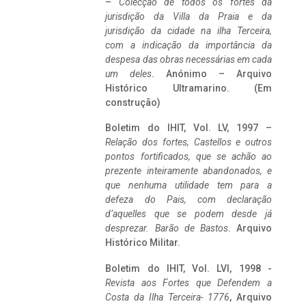
–
Colecção de todos os fortes da
jurisdição da Villa da Praia e da
jurisdição da cidade na ilha Terceira,
com a indicação da importância da
despesa das obras necessárias em cada
um deles
. Anónimo – Arquivo
Histórico Ultramarino. (Em
construção)
Boletim do IHIT, Vol. LV, 1997 –
Relação dos fortes, Castellos e outros
pontos fortificados, que se achão ao
prezente inteiramente abandonados, e
que nenhuma utilidade tem para a
defeza do Pais, com declaração
d’aquelles que se podem desde já
desprezar. Barão de Bastos
. Arquivo
Histórico Militar.
Boletim do IHIT, Vol. LVI, 1998 -
Revista aos Fortes que Defendem a
Costa da Ilha Terceira- 1776
, Arquivo