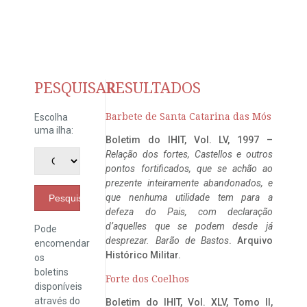
PESQUISAR
RESULTADOS
Barbete de Santa Catarina das Mós
Escolha
uma ilha:
Boletim do IHIT, Vol. LV, 1997 –
Relação dos fortes, Castellos e outros
pontos fortificados, que se achão ao
prezente inteiramente abandonados, e
que nenhuma utilidade tem para a
Pesquisar
defeza do Pais, com declaração
d’aquelles que se podem desde já
Pode
desprezar. Barão de Bastos
. Arquivo
encomendar
Histórico Militar.
os
boletins
Forte dos Coelhos
disponíveis
através do
Boletim do IHIT, Vol. XLV, Tomo II,