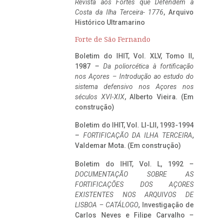
Revista aos Fortes que Defendem a
Costa da Ilha Terceira- 1776
, Arquivo
Histórico Ultramarino
Forte de São Fernando
Boletim do IHIT, Vol. XLV, Tomo II,
1987 –
Da poliorcética à fortificação
nos Açores – Introdução ao estudo do
sistema defensivo nos Açores nos
séculos XVI-XIX
, Alberto Vieira. (Em
construção)
Boletim do IHIT, Vol. LI-LII, 1993-1994
–
FORTIFICAÇÃO DA ILHA TERCEIRA
,
Valdemar Mota. (Em construção)
Boletim do IHIT, Vol. L, 1992 –
DOCUMENTAÇÃO SOBRE AS
FORTIFICAÇÕES DOS AÇORES
EXISTENTES NOS ARQUIVOS DE
LISBOA – CATÁLOGO
, Investigação de
Carlos Neves e Filipe Carvalho –