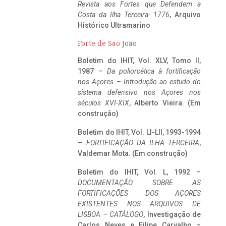
Revista aos Fortes que Defendem a
Costa da Ilha Terceira- 1776
, Arquivo
Histórico Ultramarino
Forte de São João
Boletim do IHIT, Vol. XLV, Tomo II,
1987 –
Da poliorcética à fortificação
nos Açores – Introdução ao estudo do
sistema defensivo nos Açores nos
séculos XVI-XIX
, Alberto Vieira. (Em
construção)
Boletim do IHIT, Vol. LI-LII, 1993-1994
–
FORTIFICAÇÃO DA ILHA TERCEIRA
,
Valdemar Mota. (Em construção)
Boletim do IHIT, Vol. L, 1992 –
DOCUMENTAÇÃO SOBRE AS
FORTIFICAÇÕES DOS AÇORES
EXISTENTES NOS ARQUIVOS DE
LISBOA – CATÁLOGO
, Investigação de
Carlos Neves e Filipe Carvalho –