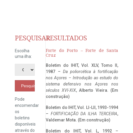
PESQUISAR
RESULTADOS
Forte do Porto – Forte de Santa
Escolha
Cruz
uma ilha:
Boletim do IHIT, Vol. XLV, Tomo II,
1987 –
Da poliorcética à fortificação
nos Açores – Introdução ao estudo do
sistema defensivo nos Açores nos
Pesquisar
séculos XVI-XIX
, Alberto Vieira. (Em
construção)
Pode
encomendar
Boletim do IHIT, Vol. LI-LII, 1993-1994
os
–
FORTIFICAÇÃO DA ILHA TERCEIRA
,
boletins
Valdemar Mota. (Em construção)
disponíveis
através do
Boletim do IHIT, Vol. L, 1992 –