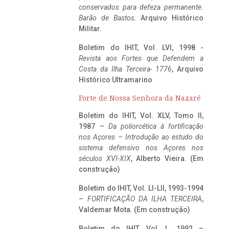
conservados para defeza permanente.
Barão de Bastos
. Arquivo Histórico
Militar.
Boletim do IHIT, Vol. LVI, 1998 -
Revista aos Fortes que Defendem a
Costa da Ilha Terceira- 1776
, Arquivo
Histórico Ultramarino
Forte de Nossa Senhora da Nazaré
Boletim do IHIT, Vol. XLV, Tomo II,
1987 –
Da poliorcética à fortificação
nos Açores – Introdução ao estudo do
sistema defensivo nos Açores nos
séculos XVI-XIX
, Alberto Vieira. (Em
construção)
Boletim do IHIT, Vol. LI-LII, 1993-1994
–
FORTIFICAÇÃO DA ILHA TERCEIRA
,
Valdemar Mota. (Em construção)
Boletim do IHIT, Vol. L, 1992 –