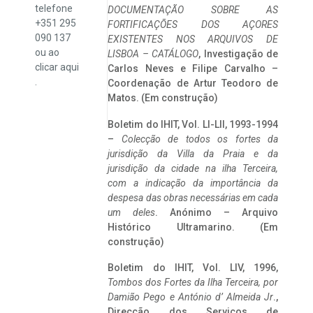
telefone
DOCUMENTAÇÃO SOBRE AS
+351 295
FORTIFICAÇÕES DOS AÇORES
090 137
EXISTENTES NOS ARQUIVOS DE
ou ao
LISBOA – CATÁLOGO
, Investigação de
clicar
aqui
Carlos Neves e Filipe Carvalho –
.
Coordenação de Artur Teodoro de
Matos. (Em construção)
Boletim do IHIT, Vol. LI-LII, 1993-1994
–
Colecção de todos os fortes da
jurisdição da Villa da Praia e da
jurisdição da cidade na ilha Terceira,
com a indicação da importância da
despesa das obras necessárias em cada
um deles
. Anónimo – Arquivo
Histórico Ultramarino. (Em
construção)
Boletim do IHIT, Vol. LIV, 1996,
Tombos dos Fortes da Ilha Terceira,
por
Damião Pego e António d’ Almeida Jr
.,
Direcção dos Serviços de