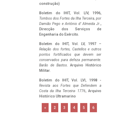
construção)
Boletim do IHIT, Vol. LIV, 1996,
Tombos dos Fortes da Ilha Terceira,
por
Damião Pego e António d’ Almeida Jr
.,
Direcção dos Serviços de
Engenharia do Exército.
Boletim do IHIT, Vol. LV, 1997 –
Relação dos fortes, Castellos e outros
pontos fortificados que devem ser
conservados para defeza permanente.
Barão de Bastos
. Arquivo Histórico
Militar.
Boletim do IHIT, Vol. LVI, 1998 -
Revista aos Fortes que Defendem a
Costa da Ilha Terceira- 1776
, Arquivo
Histórico Ultramarino
«
2
3
4
5
6