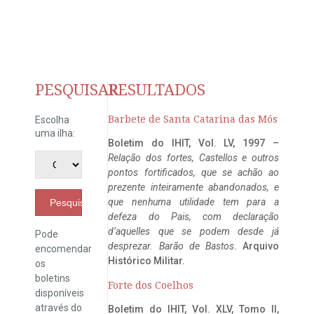
PESQUISAR
RESULTADOS
Barbete de Santa Catarina das Mós
Escolha
uma ilha:
Boletim do IHIT, Vol. LV, 1997 –
Relação dos fortes, Castellos e outros
pontos fortificados, que se achão ao
prezente inteiramente abandonados, e
que nenhuma utilidade tem para a
Pesquisar
defeza do Pais, com declaração
d’aquelles que se podem desde já
Pode
desprezar. Barão de Bastos
. Arquivo
encomendar
Histórico Militar.
os
boletins
Forte dos Coelhos
disponíveis
através do
Boletim do IHIT, Vol. XLV, Tomo II,