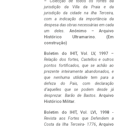
–
Colecção de todos os fortes da
jurisdição da Villa da Praia e da
jurisdição da cidade na ilha Terceira,
com a indicação da importância da
despesa das obras necessárias em cada
um deles
. Anónimo – Arquivo
Histórico Ultramarino. (Em
construção)
Boletim do IHIT, Vol. LV, 1997 –
Relação dos fortes, Castellos e outros
pontos fortificados, que se achão ao
prezente inteiramente abandonados, e
que nenhuma utilidade tem para a
defeza do Pais, com declaração
d’aquelles que se podem desde já
desprezar. Barão de Bastos
. Arquivo
Histórico Militar.
Boletim do IHIT, Vol. LVI, 1998 -
Revista aos Fortes que Defendem a
Costa da Ilha Terceira- 1776
, Arquivo