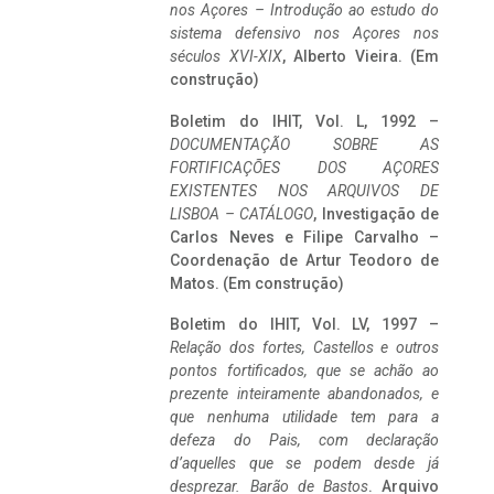
nos Açores – Introdução ao estudo do
sistema defensivo nos Açores nos
séculos XVI-XIX
, Alberto Vieira. (Em
construção)
Boletim do IHIT, Vol. L, 1992 –
DOCUMENTAÇÃO SOBRE AS
FORTIFICAÇÕES DOS AÇORES
EXISTENTES NOS ARQUIVOS DE
LISBOA – CATÁLOGO
, Investigação de
Carlos Neves e Filipe Carvalho –
Coordenação de Artur Teodoro de
Matos. (Em construção)
Boletim do IHIT, Vol. LV, 1997 –
Relação dos fortes, Castellos e outros
pontos fortificados, que se achão ao
prezente inteiramente abandonados, e
que nenhuma utilidade tem para a
defeza do Pais, com declaração
d’aquelles que se podem desde já
desprezar. Barão de Bastos
. Arquivo