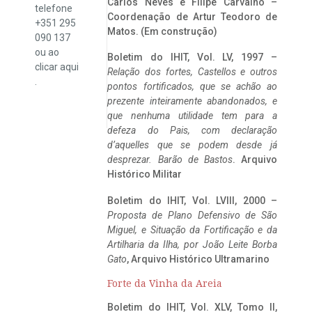
Carlos Neves e Filipe Carvalho –
telefone
Coordenação de Artur Teodoro de
+351 295
Matos. (Em construção)
090 137
ou ao
Boletim do IHIT, Vol. LV, 1997 –
clicar
aqui
Relação dos fortes, Castellos e outros
.
pontos fortificados, que se achão ao
prezente inteiramente abandonados, e
que nenhuma utilidade tem para a
defeza do Pais, com declaração
d’aquelles que se podem desde já
desprezar. Barão de Bastos
. Arquivo
Histórico Militar
Boletim do IHIT, Vol. LVIII, 2000 –
Proposta de Plano Defensivo de São
Miguel, e Situação da Fortificação e da
Artilharia da Ilha, por João Leite Borba
Gato
, Arquivo Histórico Ultramarino
Forte da Vinha da Areia
Boletim do IHIT, Vol. XLV, Tomo II,