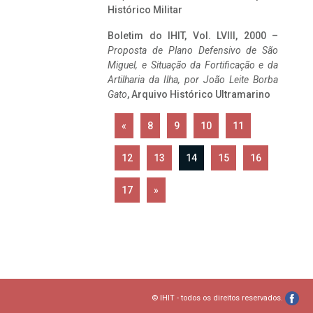
Histórico Militar
Boletim do IHIT, Vol. LVIII, 2000 –
Proposta de Plano Defensivo de São
Miguel, e Situação da Fortificação e da
Artilharia da Ilha, por João Leite Borba
Gato
, Arquivo Histórico Ultramarino
«
8
9
10
11
12
13
14
15
16
17
»
© IHIT - todos os direitos reservados.