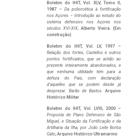
Boletim do IHIT, Vol. XLV, Tomo II,
1987 –
Da poliorcética à fortificação
nos Açores – Introdução ao estudo do
sistema defensivo nos Açores nos
séculos XVI-XIX
, Alberto Vieira. (Em
construção)
Boletim do IHIT, Vol. LV, 1997 –
Relação dos fortes, Castellos e outros
pontos fortificados, que se achão ao
prezente inteiramente abandonados, e
que nenhuma utilidade tem para a
defeza do Pais, com declaração
d’aquelles que se podem desde já
desprezar. Barão de Bastos
. Arquivo
Histórico Militar
Boletim do IHIT, Vol. LVIII, 2000 –
Proposta de Plano Defensivo de São
Miguel, e Situação da Fortificação e da
Artilharia da Ilha, por João Leite Borba
Gato
, Arquivo Histórico Ultramarino