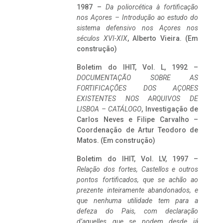
1987 –
Da poliorcética à fortificação
nos Açores – Introdução ao estudo do
sistema defensivo nos Açores nos
séculos XVI-XIX
, Alberto Vieira. (Em
construção)
Boletim do IHIT, Vol. L, 1992 –
DOCUMENTAÇÃO SOBRE AS
FORTIFICAÇÕES DOS AÇORES
EXISTENTES NOS ARQUIVOS DE
LISBOA – CATÁLOGO
, Investigação de
Carlos Neves e Filipe Carvalho –
Coordenação de Artur Teodoro de
Matos. (Em construção)
Boletim do IHIT, Vol. LV, 1997 –
Relação dos fortes, Castellos e outros
pontos fortificados, que se achão ao
prezente inteiramente abandonados, e
que nenhuma utilidade tem para a
defeza do Pais, com declaração
d’aquelles que se podem desde já