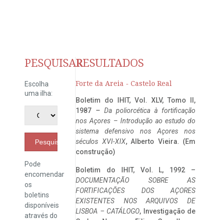
PESQUISAR
RESULTADOS
Forte da Areia - Castelo Real
Escolha
uma ilha:
Boletim do IHIT, Vol. XLV, Tomo II,
1987 –
Da poliorcética à fortificação
nos Açores – Introdução ao estudo do
sistema defensivo nos Açores nos
séculos XVI-XIX
, Alberto Vieira. (Em
Pesquisar
construção)
Pode
Boletim do IHIT, Vol. L, 1992 –
encomendar
DOCUMENTAÇÃO SOBRE AS
os
FORTIFICAÇÕES DOS AÇORES
boletins
EXISTENTES NOS ARQUIVOS DE
disponíveis
LISBOA – CATÁLOGO
, Investigação de
através do