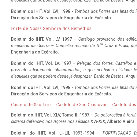
d’aquelles que se podem desde já desprezar. Barão de Bastos
. Arqui
Boletim do IHIT, Vol. LVI, 1998 -
Tombos dos Fortes das Ilhas do F
Direcção dos Serviços de Engenharia do Exército.
Forte de Nossa Senhora dos Remédios
Boletim do IHIT, Vol. LV, 1997 –
Catálogo provisório dos edific
ta
ministério da Guerra – Concelho reunido de S.
Cruz e Praia, po
Engenharia do Exército.
Boletim do IHIT, Vol. LV, 1997 –
Relação dos fortes, Castellos e
prezente inteiramente abandonados, e que nenhuma utilidade 
d’aquelles que se podem desde já desprezar. Barão de Bastos
. Arqui
Boletim do IHIT, Vol. LVI, 1998 -
Tombos dos Fortes das Ilhas do F
Direcção dos Serviços de Engenharia do Exército.
Castelo de São Luís – Castelo de São Cristóvão – Castelo do
Boletim do IHIT, Vol. XLV, Tomo II, 1987 –
Da poliorcética à fort
sistema defensivo nos Açores nos séculos XVI-XIX
, Alberto Vieira
Boletim do IHIT, Vol. LI-LII, 1993-1994 –
FORTIFICAÇÃO D