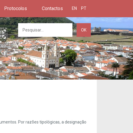
Protocolos
Contactos
EN
PT
OK
umentos. Por razões tipológicas, a designação