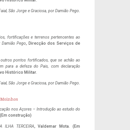
vo Histórico Militar.
aial, São Jorge e Graciosa,
por Damião Pego
.
ios, fortificações e terrenos pertencentes ao
r Damião Pego
, Direcção dos Serviços de
 outros pontos fortificados, que se achão ao
tem para a defeza do Pais, com declaração
vo Histórico Militar.
aial, São Jorge e Graciosa,
por Damião Pego
.
s Moinhos
ificação nos Açores – Introdução ao estudo do
. (Em construção)
A ILHA TERCEIRA
, Valdemar Mota. (Em