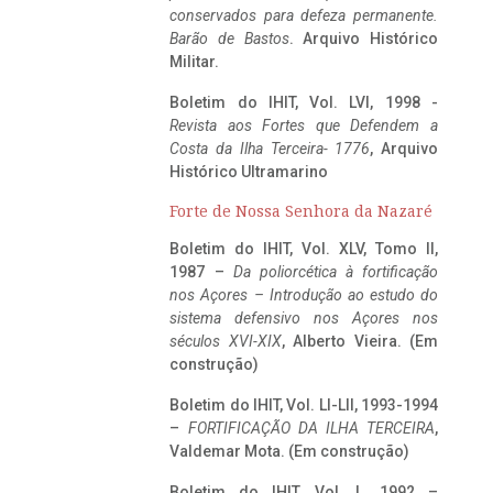
conservados para defeza permanente.
Barão de Bastos
. Arquivo Histórico
Militar.
Boletim do IHIT, Vol. LVI, 1998 -
Revista aos Fortes que Defendem a
Costa da Ilha Terceira- 1776
, Arquivo
Histórico Ultramarino
Forte de Nossa Senhora da Nazaré
Boletim do IHIT, Vol. XLV, Tomo II,
1987 –
Da poliorcética à fortificação
nos Açores – Introdução ao estudo do
sistema defensivo nos Açores nos
séculos XVI-XIX
, Alberto Vieira. (Em
construção)
Boletim do IHIT, Vol. LI-LII, 1993-1994
–
FORTIFICAÇÃO DA ILHA TERCEIRA
,
Valdemar Mota. (Em construção)
Boletim do IHIT, Vol. L, 1992 –