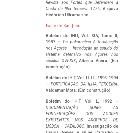
Revista aos Fortes que Defendem a
Costa da Ilha Terceira- 1776
, Arquivo
Histórico Ultramarino
Forte de São João
Boletim do IHIT, Vol. XLV, Tomo II,
1987 –
Da poliorcética à fortificação
nos Açores – Introdução ao estudo do
sistema defensivo nos Açores nos
séculos XVI-XIX
, Alberto Vieira. (Em
construção)
Boletim do IHIT, Vol. LI-LII, 1993-1994
–
FORTIFICAÇÃO DA ILHA TERCEIRA
,
Valdemar Mota. (Em construção)
Boletim do IHIT, Vol. L, 1992 –
DOCUMENTAÇÃO SOBRE AS
FORTIFICAÇÕES DOS AÇORES
EXISTENTES NOS ARQUIVOS DE
LISBOA – CATÁLOGO
, Investigação de
Carlos Neves e Filipe Carvalho –