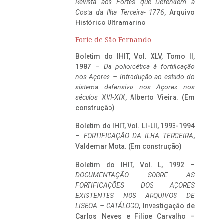
Revista aos Fortes que Defendem a
Costa da Ilha Terceira- 1776
, Arquivo
Histórico Ultramarino
Forte de São Fernando
Boletim do IHIT, Vol. XLV, Tomo II,
1987 –
Da poliorcética à fortificação
nos Açores – Introdução ao estudo do
sistema defensivo nos Açores nos
séculos XVI-XIX
, Alberto Vieira. (Em
construção)
Boletim do IHIT, Vol. LI-LII, 1993-1994
–
FORTIFICAÇÃO DA ILHA TERCEIRA
,
Valdemar Mota. (Em construção)
Boletim do IHIT, Vol. L, 1992 –
DOCUMENTAÇÃO SOBRE AS
FORTIFICAÇÕES DOS AÇORES
EXISTENTES NOS ARQUIVOS DE
LISBOA – CATÁLOGO
, Investigação de
Carlos Neves e Filipe Carvalho –