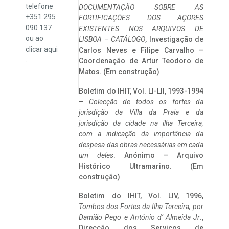
telefone
DOCUMENTAÇÃO SOBRE AS
+351 295
FORTIFICAÇÕES DOS AÇORES
090 137
EXISTENTES NOS ARQUIVOS DE
ou ao
LISBOA – CATÁLOGO
, Investigação de
clicar
aqui
Carlos Neves e Filipe Carvalho –
.
Coordenação de Artur Teodoro de
Matos. (Em construção)
Boletim do IHIT, Vol. LI-LII, 1993-1994
–
Colecção de todos os fortes da
jurisdição da Villa da Praia e da
jurisdição da cidade na ilha Terceira,
com a indicação da importância da
despesa das obras necessárias em cada
um deles
. Anónimo – Arquivo
Histórico Ultramarino. (Em
construção)
Boletim do IHIT, Vol. LIV, 1996,
Tombos dos Fortes da Ilha Terceira,
por
Damião Pego e António d’ Almeida Jr
.,
Direcção dos Serviços de