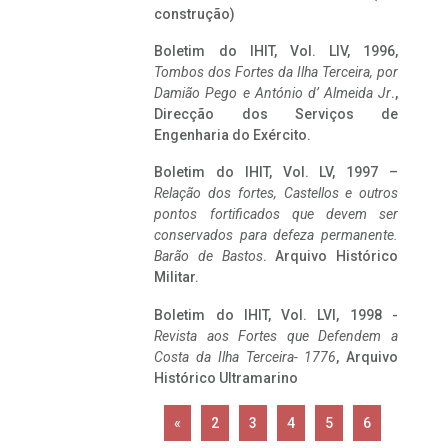
construção)
Boletim do IHIT, Vol. LIV, 1996,
Tombos dos Fortes da Ilha Terceira,
por
Damião Pego e António d’ Almeida Jr
.,
Direcção dos Serviços de
Engenharia do Exército.
Boletim do IHIT, Vol. LV, 1997 –
Relação dos fortes, Castellos e outros
pontos fortificados que devem ser
conservados para defeza permanente.
Barão de Bastos
. Arquivo Histórico
Militar.
Boletim do IHIT, Vol. LVI, 1998 -
Revista aos Fortes que Defendem a
Costa da Ilha Terceira- 1776
, Arquivo
Histórico Ultramarino
«
2
3
4
5
6