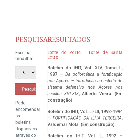
PESQUISAR
RESULTADOS
Forte do Porto – Forte de Santa
Escolha
Cruz
uma ilha:
Boletim do IHIT, Vol. XLV, Tomo II,
1987 –
Da poliorcética à fortificação
nos Açores – Introdução ao estudo do
sistema defensivo nos Açores nos
Pesquisar
séculos XVI-XIX
, Alberto Vieira. (Em
construção)
Pode
encomendar
Boletim do IHIT, Vol. LI-LII, 1993-1994
os
–
FORTIFICAÇÃO DA ILHA TERCEIRA
,
boletins
Valdemar Mota. (Em construção)
disponíveis
através do
Boletim do IHIT, Vol. L, 1992 –