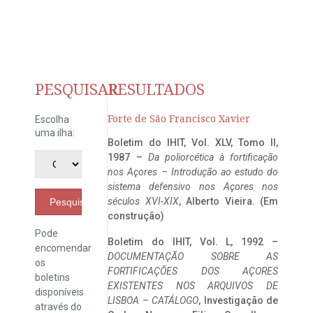
PESQUISAR
RESULTADOS
Forte de São Francisco Xavier
Escolha
uma ilha:
Boletim do IHIT, Vol. XLV, Tomo II,
1987 –
Da poliorcética à fortificação
nos Açores – Introdução ao estudo do
sistema defensivo nos Açores nos
séculos XVI-XIX
, Alberto Vieira. (Em
Pesquisar
construção)
Pode
Boletim do IHIT, Vol. L, 1992 –
encomendar
DOCUMENTAÇÃO SOBRE AS
os
FORTIFICAÇÕES DOS AÇORES
boletins
EXISTENTES NOS ARQUIVOS DE
disponíveis
LISBOA – CATÁLOGO
, Investigação de
através do