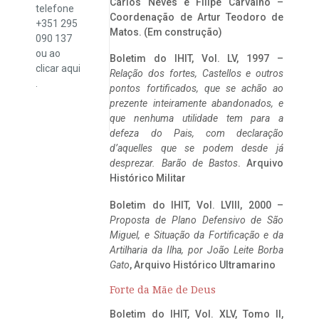
Carlos Neves e Filipe Carvalho –
telefone
Coordenação de Artur Teodoro de
+351 295
Matos. (Em construção)
090 137
ou ao
Boletim do IHIT, Vol. LV, 1997 –
clicar
aqui
Relação dos fortes, Castellos e outros
.
pontos fortificados, que se achão ao
prezente inteiramente abandonados, e
que nenhuma utilidade tem para a
defeza do Pais, com declaração
d’aquelles que se podem desde já
desprezar. Barão de Bastos
. Arquivo
Histórico Militar
Boletim do IHIT, Vol. LVIII, 2000 –
Proposta de Plano Defensivo de São
Miguel, e Situação da Fortificação e da
Artilharia da Ilha, por João Leite Borba
Gato
, Arquivo Histórico Ultramarino
Forte da Mãe de Deus
Boletim do IHIT, Vol. XLV, Tomo II,