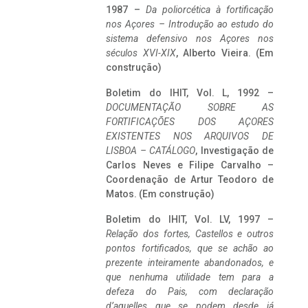
1987 –
Da poliorcética à fortificação
nos Açores – Introdução ao estudo do
sistema defensivo nos Açores nos
séculos XVI-XIX
, Alberto Vieira. (Em
construção)
Boletim do IHIT, Vol. L, 1992 –
DOCUMENTAÇÃO SOBRE AS
FORTIFICAÇÕES DOS AÇORES
EXISTENTES NOS ARQUIVOS DE
LISBOA – CATÁLOGO
, Investigação de
Carlos Neves e Filipe Carvalho –
Coordenação de Artur Teodoro de
Matos. (Em construção)
Boletim do IHIT, Vol. LV, 1997 –
Relação dos fortes, Castellos e outros
pontos fortificados, que se achão ao
prezente inteiramente abandonados, e
que nenhuma utilidade tem para a
defeza do Pais, com declaração
d’aquelles que se podem desde já