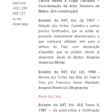
Carlos Neves e Filipe Carvalho –
telefone
Coordenação de Artur Teodoro de
+351 295
Matos. (Em construção)
090 137
ou ao
Boletim do IHIT, Vol. LV, 1997 –
clicar
aqui
Relação dos fortes, Castellos e outros
.
pontos fortificados, que se achão ao
prezente inteiramente abandonados, e
que nenhuma utilidade tem para a
defeza do Pais, com declaração
d’aquelles que se podem desde já
desprezar. Barão de Bastos
. Arquivo
Histórico Militar.
Boletim do IHIT, Vol. LVI, 1998 -
Revista aos Fortes das Ilhas do Faial e
Pico, por Francisco Xavier Machado
,
Arquivo Histórico Ultramarino
Forte do Cais
Boletim do IHIT, Vol. XLV, Tomo II,
1987 –
Da poliorcética à fortificação