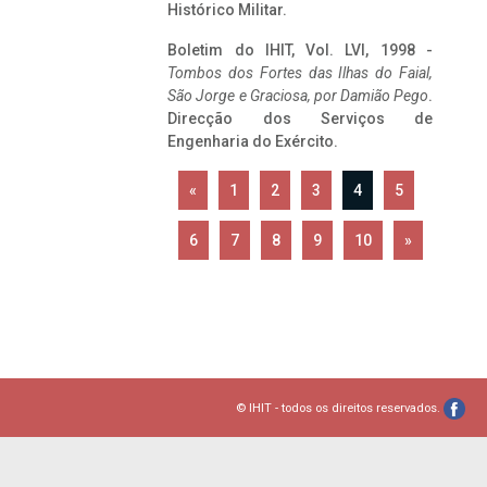
Histórico Militar.
Boletim do IHIT, Vol. LVI, 1998 -
Tombos dos Fortes das Ilhas do Faial,
São Jorge e Graciosa,
por Damião Pego
.
Direcção dos Serviços de
Engenharia do Exército.
«
1
2
3
4
5
6
7
8
9
10
»
© IHIT - todos os direitos reservados.