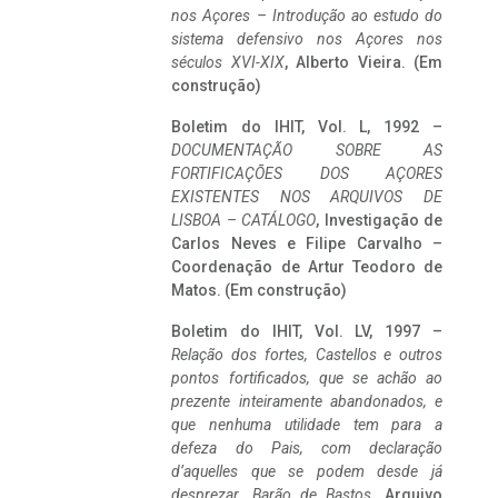
nos Açores – Introdução ao estudo do
sistema defensivo nos Açores nos
séculos XVI-XIX
, Alberto Vieira. (Em
construção)
Boletim do IHIT, Vol. L, 1992 –
DOCUMENTAÇÃO SOBRE AS
FORTIFICAÇÕES DOS AÇORES
EXISTENTES NOS ARQUIVOS DE
LISBOA – CATÁLOGO
, Investigação de
Carlos Neves e Filipe Carvalho –
Coordenação de Artur Teodoro de
Matos. (Em construção)
Boletim do IHIT, Vol. LV, 1997 –
Relação dos fortes, Castellos e outros
pontos fortificados, que se achão ao
prezente inteiramente abandonados, e
que nenhuma utilidade tem para a
defeza do Pais, com declaração
d’aquelles que se podem desde já
desprezar. Barão de Bastos
. Arquivo