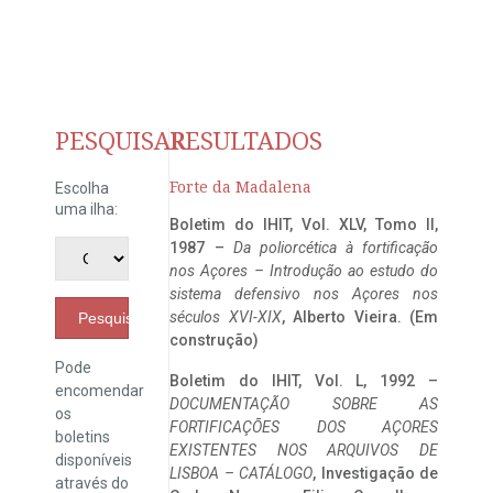
PESQUISAR
RESULTADOS
Forte da Madalena
Escolha
uma ilha:
Boletim do IHIT, Vol. XLV, Tomo II,
1987 –
Da poliorcética à fortificação
nos Açores – Introdução ao estudo do
sistema defensivo nos Açores nos
séculos XVI-XIX
, Alberto Vieira. (Em
Pesquisar
construção)
Pode
Boletim do IHIT, Vol. L, 1992 –
encomendar
DOCUMENTAÇÃO SOBRE AS
os
FORTIFICAÇÕES DOS AÇORES
boletins
EXISTENTES NOS ARQUIVOS DE
disponíveis
LISBOA – CATÁLOGO
, Investigação de
através do