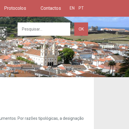
Protocolos
Contactos
EN
PT
OK
umentos. Por razões tipológicas, a designação