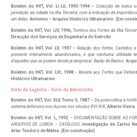
Boletim do IHIT, Vol. LI-LII, 1993-1994 –
Colecção de todos os
jurisdição da cidade na ilha Terceira, com a indicação da importâ
um deles
. Anónimo – Arquivo Histórico Ultramarino. (Em const
Boletim do IHIT, Vol. LIV, 1996,
Tombos dos Fortes da Ilha Terceir
Direcção dos Serviços de Engenharia do Exército.
Boletim do IHIT, Vol. LV, 1997 –
Relação dos fortes, Castellos e
prezente inteiramente abandonados, e que nenhuma utilidade 
d’aquelles que se podem desde já desprezar. Barão de Bastos
. Arqui
Boletim do IHIT, Vol. LVI, 1998 -
Revista aos Fortes que Defend
Histórico Ultramarino
Forte da Laginha – Forte da Ribeirinha
Boletim do IHIT, Vol. XLV, Tomo II, 1987 –
Da poliorcética à fort
sistema defensivo nos Açores nos séculos XVI-XIX
, Alberto Vieira
Boletim do IHIT, Vol. L, 1992 –
DOCUMENTAÇÃO SOBRE AS FORT
ARQUIVOS DE LISBOA – CATÁLOGO
, Investigação de Carlos N
Artur Teodoro de Matos. (Em construção)