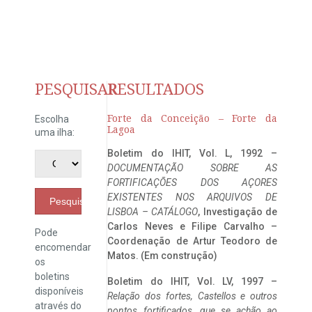
PESQUISAR
RESULTADOS
Forte da Conceição – Forte da
Escolha
Lagoa
uma ilha:
Boletim do IHIT, Vol. L, 1992 –
DOCUMENTAÇÃO SOBRE AS
FORTIFICAÇÕES DOS AÇORES
EXISTENTES NOS ARQUIVOS DE
Pesquisar
LISBOA – CATÁLOGO
, Investigação de
Carlos Neves e Filipe Carvalho –
Pode
Coordenação de Artur Teodoro de
encomendar
Matos. (Em construção)
os
boletins
Boletim do IHIT, Vol. LV, 1997 –
disponíveis
Relação dos fortes, Castellos e outros
através do
pontos fortificados, que se achão ao