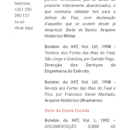
telefone
prezente inteiramente abandonados, e
+351 295
que nenhuma utilidade tem para a
090 137
defeza do Pais, com declaração
ou ao
d’aquelles que se podem desde já
clicar
aqui
desprezar. Barão de Bastos
. Arquivo
.
Histórico Militar.
Boletim do IHIT, Vol. LVI, 1998 -
Tombos dos Fortes das Ilhas do Faial,
São Jorge e Graciosa,
por Damião Pego
.
Direcção dos Serviços de
Engenharia do Exército.
Boletim do IHIT, Vol. LVI, 1998 -
Revista aos Fortes das Ilhas do Faial e
Pico, por Francisco Xavier Machado
,
Arquivo Histórico Ultramarino
Forte da Ponta Furada
Boletim do IHIT, Vol. L, 1992 –
DOCUMENTAÇÃO SOBRE AS