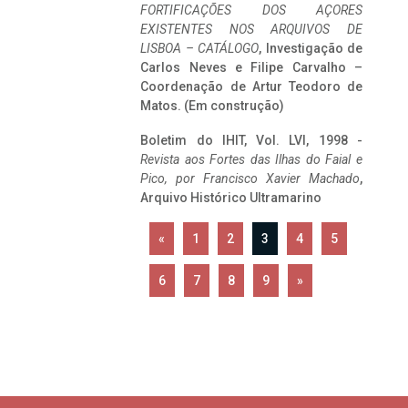
FORTIFICAÇÕES DOS AÇORES
EXISTENTES NOS ARQUIVOS DE
LISBOA – CATÁLOGO
, Investigação de
Carlos Neves e Filipe Carvalho –
Coordenação de Artur Teodoro de
Matos. (Em construção)
Boletim do IHIT, Vol. LVI, 1998 -
Revista aos Fortes das Ilhas do Faial e
Pico, por Francisco Xavier Machado
,
Arquivo Histórico Ultramarino
«
1
2
3
4
5
6
7
8
9
»