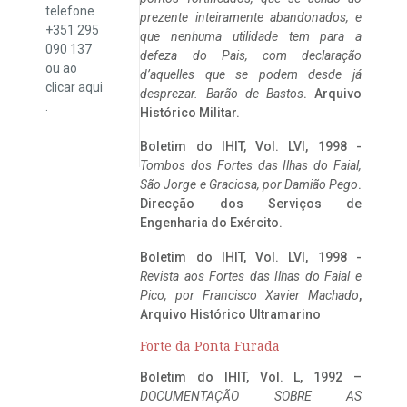
telefone
prezente inteiramente abandonados, e
+351 295
que nenhuma utilidade tem para a
090 137
defeza do Pais, com declaração
ou ao
d’aquelles que se podem desde já
clicar
aqui
desprezar. Barão de Bastos
. Arquivo
.
Histórico Militar.
Boletim do IHIT, Vol. LVI, 1998 -
Tombos dos Fortes das Ilhas do Faial,
São Jorge e Graciosa,
por Damião Pego
.
Direcção dos Serviços de
Engenharia do Exército.
Boletim do IHIT, Vol. LVI, 1998 -
Revista aos Fortes das Ilhas do Faial e
Pico, por Francisco Xavier Machado
,
Arquivo Histórico Ultramarino
Forte da Ponta Furada
Boletim do IHIT, Vol. L, 1992 –
DOCUMENTAÇÃO SOBRE AS