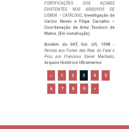
FORTIFICAÇÕES DOS AÇORES
EXISTENTES NOS ARQUIVOS DE
LISBOA – CATÁLOGO
, Investigação de
Carlos Neves e Filipe Carvalho –
Coordenação de Artur Teodoro de
Matos. (Em construção)
Boletim do IHIT, Vol. LVI, 1998 -
Revista aos Fortes das Ilhas do Faial e
Pico, por Francisco Xavier Machado
,
Arquivo Histórico Ultramarino
«
1
2
3
4
5
6
7
8
9
»