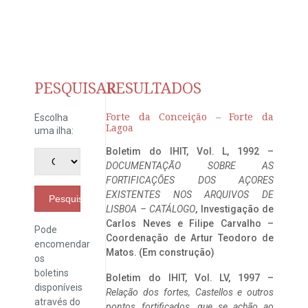
PESQUISAR
RESULTADOS
Forte da Conceição – Forte da
Escolha
Lagoa
uma ilha:
Boletim do IHIT, Vol. L, 1992 –
DOCUMENTAÇÃO SOBRE AS
FORTIFICAÇÕES DOS AÇORES
EXISTENTES NOS ARQUIVOS DE
Pesquisar
LISBOA – CATÁLOGO
, Investigação de
Carlos Neves e Filipe Carvalho –
Pode
Coordenação de Artur Teodoro de
encomendar
Matos. (Em construção)
os
boletins
Boletim do IHIT, Vol. LV, 1997 –
disponíveis
Relação dos fortes, Castellos e outros
através do
pontos fortificados, que se achão ao