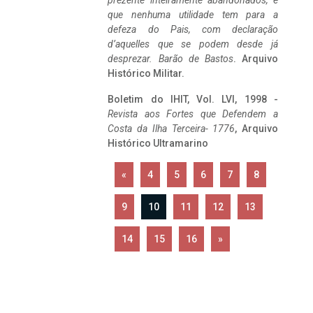
prezente inteiramente abandonados, e
que nenhuma utilidade tem para a
defeza do Pais, com declaração
d’aquelles que se podem desde já
desprezar. Barão de Bastos
. Arquivo
Histórico Militar.
Boletim do IHIT, Vol. LVI, 1998 -
Revista aos Fortes que Defendem a
Costa da Ilha Terceira- 1776
, Arquivo
Histórico Ultramarino
«
4
5
6
7
8
9
10
11
12
13
14
15
16
»