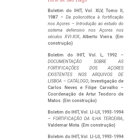
Forte de São Tiago
Boletim do IHIT, Vol. XLV, Tomo II,
1987 –
Da poliorcética à fortificação
nos Açores – Introdução ao estudo do
sistema defensivo nos Açores nos
séculos XVI-XIX
, Alberto Vieira. (Em
construção)
Boletim do IHIT, Vol. L, 1992 –
DOCUMENTAÇÃO SOBRE AS
FORTIFICAÇÕES DOS AÇORES
EXISTENTES NOS ARQUIVOS DE
LISBOA – CATÁLOGO
, Investigação de
Carlos Neves e Filipe Carvalho –
Coordenação de Artur Teodoro de
Matos. (Em construção)
Boletim do IHIT, Vol. LI-LII, 1993-1994
–
FORTIFICAÇÃO DA ILHA TERCEIRA
,
Valdemar Mota. (Em construção)
Boletim do IHIT, Vol. LI-LII, 1993-1994