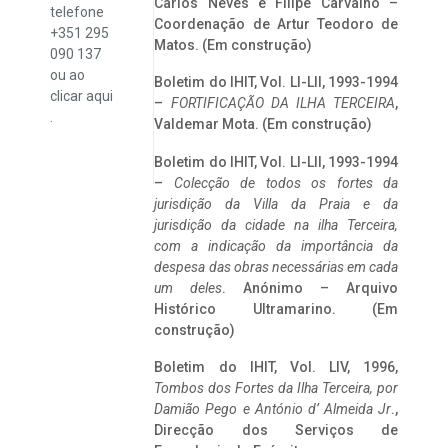
Carlos Neves e Filipe Carvalho –
telefone
Coordenação de Artur Teodoro de
+351 295
Matos. (Em construção)
090 137
ou ao
Boletim do IHIT, Vol. LI-LII, 1993-1994
clicar
aqui
–
FORTIFICAÇÃO DA ILHA TERCEIRA
,
.
Valdemar Mota. (Em construção)
Boletim do IHIT, Vol. LI-LII, 1993-1994
–
Colecção de todos os fortes da
jurisdição da Villa da Praia e da
jurisdição da cidade na ilha Terceira,
com a indicação da importância da
despesa das obras necessárias em cada
um deles
. Anónimo – Arquivo
Histórico Ultramarino. (Em
construção)
Boletim do IHIT, Vol. LIV, 1996,
Tombos dos Fortes da Ilha Terceira,
por
Damião Pego e António d’ Almeida Jr
.,
Direcção dos Serviços de