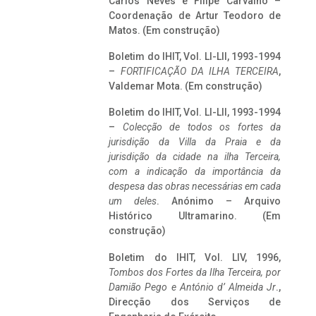
Carlos Neves e Filipe Carvalho –
Coordenação de Artur Teodoro de
Matos. (Em construção)
Boletim do IHIT, Vol. LI-LII, 1993-1994
–
FORTIFICAÇÃO DA ILHA TERCEIRA
,
Valdemar Mota. (Em construção)
Boletim do IHIT, Vol. LI-LII, 1993-1994
–
Colecção de todos os fortes da
jurisdição da Villa da Praia e da
jurisdição da cidade na ilha Terceira,
com a indicação da importância da
despesa das obras necessárias em cada
um deles
. Anónimo – Arquivo
Histórico Ultramarino. (Em
construção)
Boletim do IHIT, Vol. LIV, 1996,
Tombos dos Fortes da Ilha Terceira,
por
Damião Pego e António d’ Almeida Jr
.,
Direcção dos Serviços de