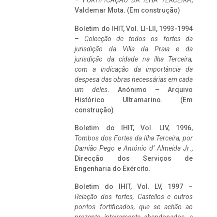
–
FORTIFICAÇÃO DA ILHA TERCEIRA
,
Valdemar Mota. (Em construção)
Boletim do IHIT, Vol. LI-LII, 1993-1994
–
Colecção de todos os fortes da
jurisdição da Villa da Praia e da
jurisdição da cidade na ilha Terceira,
com a indicação da importância da
despesa das obras necessárias em cada
um deles
. Anónimo – Arquivo
Histórico Ultramarino. (Em
construção)
Boletim do IHIT, Vol. LIV, 1996,
Tombos dos Fortes da Ilha Terceira,
por
Damião Pego e António d’ Almeida Jr
.,
Direcção dos Serviços de
Engenharia do Exército.
Boletim do IHIT, Vol. LV, 1997 –
Relação dos fortes, Castellos e outros
pontos fortificados, que se achão ao