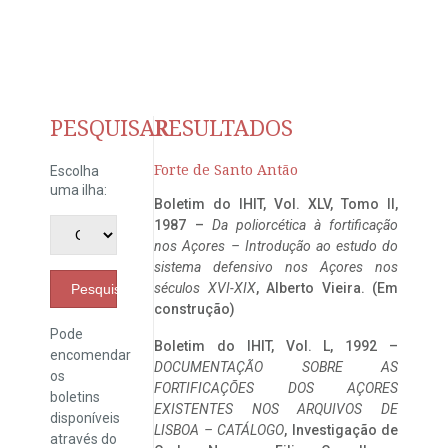
PESQUISAR
RESULTADOS
Forte de Santo Antão
Escolha
uma ilha:
Boletim do IHIT, Vol. XLV, Tomo II,
1987 –
Da poliorcética à fortificação
nos Açores – Introdução ao estudo do
sistema defensivo nos Açores nos
séculos XVI-XIX
, Alberto Vieira. (Em
Pesquisar
construção)
Pode
Boletim do IHIT, Vol. L, 1992 –
encomendar
DOCUMENTAÇÃO SOBRE AS
os
FORTIFICAÇÕES DOS AÇORES
boletins
EXISTENTES NOS ARQUIVOS DE
disponíveis
LISBOA – CATÁLOGO
, Investigação de
através do