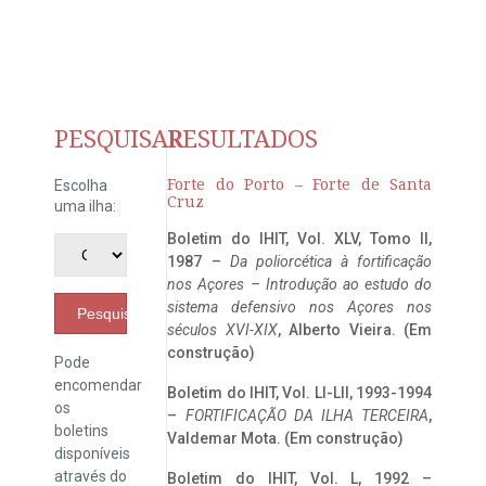
PESQUISAR
RESULTADOS
Forte do Porto – Forte de Santa
Escolha
Cruz
uma ilha:
Boletim do IHIT, Vol. XLV, Tomo II,
1987 –
Da poliorcética à fortificação
nos Açores – Introdução ao estudo do
sistema defensivo nos Açores nos
Pesquisar
séculos XVI-XIX
, Alberto Vieira. (Em
construção)
Pode
encomendar
Boletim do IHIT, Vol. LI-LII, 1993-1994
os
–
FORTIFICAÇÃO DA ILHA TERCEIRA
,
boletins
Valdemar Mota. (Em construção)
disponíveis
através do
Boletim do IHIT, Vol. L, 1992 –