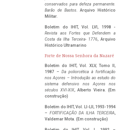
conservados para defeza permanente.
Barão de Bastos
. Arquivo Histórico
Militar.
Boletim do IHIT, Vol. LVI, 1998 -
Revista aos Fortes que Defendem a
Costa da Ilha Terceira- 1776
, Arquivo
Histórico Ultramarino
Forte de Nossa Senhora da Nazaré
Boletim do IHIT, Vol. XLV, Tomo II,
1987 –
Da poliorcética à fortificação
nos Açores – Introdução ao estudo do
sistema defensivo nos Açores nos
séculos XVI-XIX
, Alberto Vieira. (Em
construção)
Boletim do IHIT, Vol. LI-LII, 1993-1994
–
FORTIFICAÇÃO DA ILHA TERCEIRA
,
Valdemar Mota. (Em construção)
Boletim do IHIT, Vol. L, 1992 –