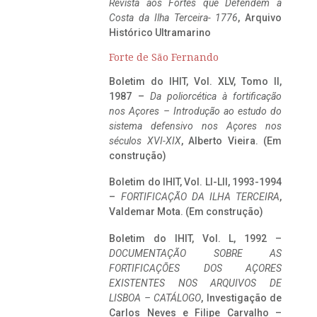
Revista aos Fortes que Defendem a
Costa da Ilha Terceira- 1776
, Arquivo
Histórico Ultramarino
Forte de São Fernando
Boletim do IHIT, Vol. XLV, Tomo II,
1987 –
Da poliorcética à fortificação
nos Açores – Introdução ao estudo do
sistema defensivo nos Açores nos
séculos XVI-XIX
, Alberto Vieira. (Em
construção)
Boletim do IHIT, Vol. LI-LII, 1993-1994
–
FORTIFICAÇÃO DA ILHA TERCEIRA
,
Valdemar Mota. (Em construção)
Boletim do IHIT, Vol. L, 1992 –
DOCUMENTAÇÃO SOBRE AS
FORTIFICAÇÕES DOS AÇORES
EXISTENTES NOS ARQUIVOS DE
LISBOA – CATÁLOGO
, Investigação de
Carlos Neves e Filipe Carvalho –