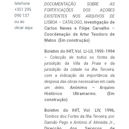
telefone
DOCUMENTAÇÃO SOBRE AS
+351 295
FORTIFICAÇÕES DOS AÇORES
090 137
EXISTENTES NOS ARQUIVOS DE
ou ao
LISBOA – CATÁLOGO
, Investigação de
clicar
aqui
Carlos Neves e Filipe Carvalho –
.
Coordenação de Artur Teodoro de
Matos. (Em construção)
Boletim do IHIT, Vol. LI-LII, 1993-1994
–
Colecção de todos os fortes da
jurisdição da Villa da Praia e da
jurisdição da cidade na ilha Terceira,
com a indicação da importância da
despesa das obras necessárias em cada
um deles
. Anónimo – Arquivo
Histórico Ultramarino. (Em
construção)
Boletim do IHIT, Vol. LIV, 1996,
Tombos dos Fortes da Ilha Terceira,
por
Damião Pego e António d’ Almeida Jr
.,
Direcção dos Serviços de