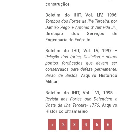
construção)
Boletim do IHIT, Vol. LIV, 1996,
Tombos dos Fortes da Ilha Terceira,
por
Damião Pego e António d’ Almeida Jr
.,
Direcção dos Serviços de
Engenharia do Exército.
Boletim do IHIT, Vol. LV, 1997 –
Relação dos fortes, Castellos e outros
pontos fortificados que devem ser
conservados para defeza permanente.
Barão de Bastos
. Arquivo Histórico
Militar.
Boletim do IHIT, Vol. LVI, 1998 -
Revista aos Fortes que Defendem a
Costa da Ilha Terceira- 1776
, Arquivo
Histórico Ultramarino
«
2
3
4
5
6