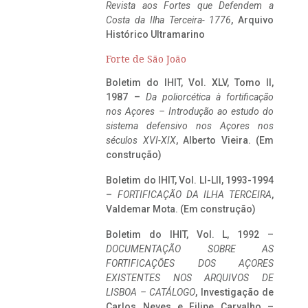
Revista aos Fortes que Defendem a
Costa da Ilha Terceira- 1776
, Arquivo
Histórico Ultramarino
Forte de São João
Boletim do IHIT, Vol. XLV, Tomo II,
1987 –
Da poliorcética à fortificação
nos Açores – Introdução ao estudo do
sistema defensivo nos Açores nos
séculos XVI-XIX
, Alberto Vieira. (Em
construção)
Boletim do IHIT, Vol. LI-LII, 1993-1994
–
FORTIFICAÇÃO DA ILHA TERCEIRA
,
Valdemar Mota. (Em construção)
Boletim do IHIT, Vol. L, 1992 –
DOCUMENTAÇÃO SOBRE AS
FORTIFICAÇÕES DOS AÇORES
EXISTENTES NOS ARQUIVOS DE
LISBOA – CATÁLOGO
, Investigação de
Carlos Neves e Filipe Carvalho –