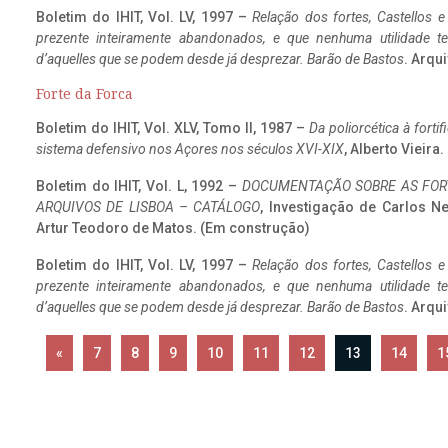
Boletim do IHIT, Vol. LV, 1997 –
Relação dos fortes, Castellos e
prezente inteiramente abandonados, e que nenhuma utilidade 
d’aquelles que se podem desde já desprezar. Barão de Bastos
. Arqui
Forte da Forca
Boletim do IHIT, Vol. XLV, Tomo II, 1987 –
Da poliorcética à fort
sistema defensivo nos Açores nos séculos XVI-XIX
, Alberto Vieira
Boletim do IHIT, Vol. L, 1992 –
DOCUMENTAÇÃO SOBRE AS FORT
ARQUIVOS DE LISBOA – CATÁLOGO
, Investigação de Carlos N
Artur Teodoro de Matos. (Em construção)
Boletim do IHIT, Vol. LV, 1997 –
Relação dos fortes, Castellos e
prezente inteiramente abandonados, e que nenhuma utilidade 
d’aquelles que se podem desde já desprezar. Barão de Bastos
. Arqui
«
7
8
9
10
11
12
13
14
1