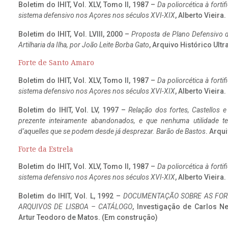
Boletim do IHIT, Vol. XLV, Tomo II, 1987 –
Da poliorcética à fort
sistema defensivo nos Açores nos séculos XVI-XIX
, Alberto Vieira
Boletim do IHIT, Vol. LVIII, 2000 –
Proposta de Plano Defensivo de
Artilharia da Ilha, por João Leite Borba Gato
, Arquivo Histórico Ult
Forte de Santo Amaro
Boletim do IHIT, Vol. XLV, Tomo II, 1987 –
Da poliorcética à fort
sistema defensivo nos Açores nos séculos XVI-XIX
, Alberto Vieira
Boletim do IHIT, Vol. LV, 1997 –
Relação dos fortes, Castellos e
prezente inteiramente abandonados, e que nenhuma utilidade 
d’aquelles que se podem desde já desprezar. Barão de Bastos
. Arqui
Forte da Estrela
Boletim do IHIT, Vol. XLV, Tomo II, 1987 –
Da poliorcética à fort
sistema defensivo nos Açores nos séculos XVI-XIX
, Alberto Vieira
Boletim do IHIT, Vol. L, 1992 –
DOCUMENTAÇÃO SOBRE AS FORT
ARQUIVOS DE LISBOA – CATÁLOGO
, Investigação de Carlos N
Artur Teodoro de Matos. (Em construção)