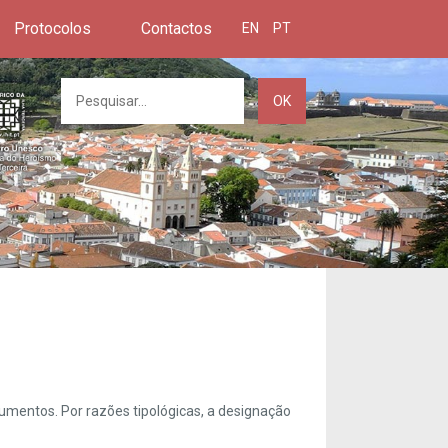
Protocolos
Contactos
EN
PT
OK
umentos. Por razões tipológicas, a designação