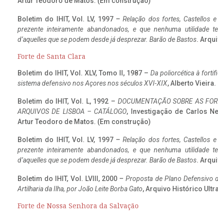
Artur Teodoro de Matos. (Em construção)
Boletim do IHIT, Vol. LV, 1997 –
Relação dos fortes, Castellos e
prezente inteiramente abandonados, e que nenhuma utilidade 
d’aquelles que se podem desde já desprezar. Barão de Bastos
. Arqui
Forte de Santa Clara
Boletim do IHIT, Vol. XLV, Tomo II, 1987 –
Da poliorcética à fort
sistema defensivo nos Açores nos séculos XVI-XIX
, Alberto Vieir
Boletim do IHIT, Vol. L, 1992 –
DOCUMENTAÇÃO SOBRE AS FORT
ARQUIVOS DE LISBOA – CATÁLOGO
, Investigação de Carlos N
Artur Teodoro de Matos. (Em construção)
Boletim do IHIT, Vol. LV, 1997 –
Relação dos fortes, Castellos e
prezente inteiramente abandonados, e que nenhuma utilidade 
d’aquelles que se podem desde já desprezar. Barão de Bastos
. Arqui
Boletim do IHIT, Vol. LVIII, 2000 –
Proposta de Plano Defensivo de
Artilharia da Ilha, por João Leite Borba Gato
, Arquivo Histórico Ult
Forte de Nossa Senhora da Salvação