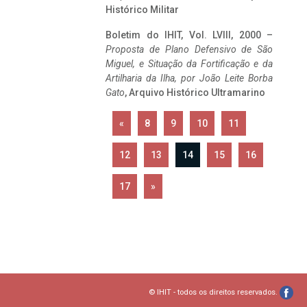
Histórico Militar
Boletim do IHIT, Vol. LVIII, 2000 –
Proposta de Plano Defensivo de São
Miguel, e Situação da Fortificação e da
Artilharia da Ilha, por João Leite Borba
Gato
, Arquivo Histórico Ultramarino
«
8
9
10
11
12
13
14
15
16
17
»
© IHIT - todos os direitos reservados.