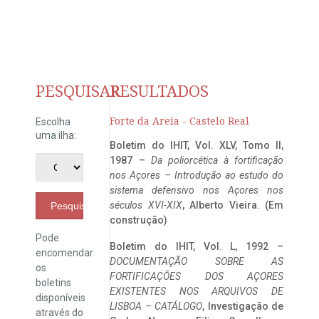
PESQUISAR
RESULTADOS
Forte da Areia - Castelo Real
Escolha
uma ilha:
Boletim do IHIT, Vol. XLV, Tomo II,
1987 –
Da poliorcética à fortificação
nos Açores – Introdução ao estudo do
sistema defensivo nos Açores nos
séculos XVI-XIX
, Alberto Vieira. (Em
Pesquisar
construção)
Pode
Boletim do IHIT, Vol. L, 1992 –
encomendar
DOCUMENTAÇÃO SOBRE AS
os
FORTIFICAÇÕES DOS AÇORES
boletins
EXISTENTES NOS ARQUIVOS DE
disponíveis
LISBOA – CATÁLOGO
, Investigação de
através do