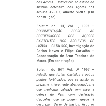
nos Açores – Introdução ao estudo do
sistema defensivo nos Açores nos
séculos XVI-XIX
, Alberto Vieira. (Em
construção)
Boletim do IHIT, Vol. L, 1992 –
DOCUMENTAÇÃO SOBRE AS
FORTIFICAÇÕES DOS AÇORES
EXISTENTES NOS ARQUIVOS DE
LISBOA – CATÁLOGO
, Investigação de
Carlos Neves e Filipe Carvalho –
Coordenação de Artur Teodoro de
Matos. (Em construção)
Boletim do IHIT, Vol. LV, 1997 –
Relação dos fortes, Castellos e outros
pontos fortificados, que se achão ao
prezente inteiramente abandonados, e
que nenhuma utilidade tem para a
defeza do Pais, com declaração
d’aquelles que se podem desde já
desprezar. Barão de Bastos
. Arquivo