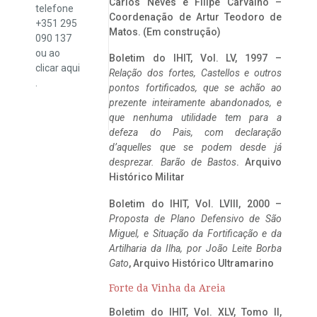
Carlos Neves e Filipe Carvalho –
telefone
Coordenação de Artur Teodoro de
+351 295
Matos. (Em construção)
090 137
ou ao
Boletim do IHIT, Vol. LV, 1997 –
clicar
aqui
Relação dos fortes, Castellos e outros
.
pontos fortificados, que se achão ao
prezente inteiramente abandonados, e
que nenhuma utilidade tem para a
defeza do Pais, com declaração
d’aquelles que se podem desde já
desprezar. Barão de Bastos
. Arquivo
Histórico Militar
Boletim do IHIT, Vol. LVIII, 2000 –
Proposta de Plano Defensivo de São
Miguel, e Situação da Fortificação e da
Artilharia da Ilha, por João Leite Borba
Gato
, Arquivo Histórico Ultramarino
Forte da Vinha da Areia
Boletim do IHIT, Vol. XLV, Tomo II,