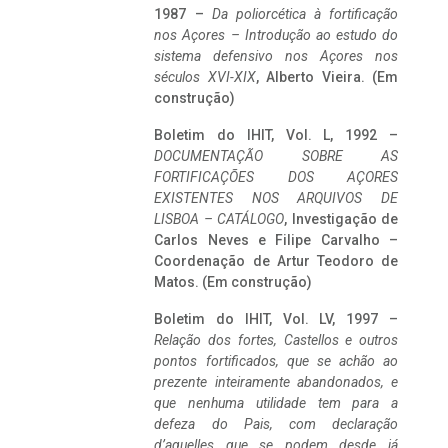
1987 –
Da poliorcética à fortificação
nos Açores – Introdução ao estudo do
sistema defensivo nos Açores nos
séculos XVI-XIX
, Alberto Vieira. (Em
construção)
Boletim do IHIT, Vol. L, 1992 –
DOCUMENTAÇÃO SOBRE AS
FORTIFICAÇÕES DOS AÇORES
EXISTENTES NOS ARQUIVOS DE
LISBOA – CATÁLOGO
, Investigação de
Carlos Neves e Filipe Carvalho –
Coordenação de Artur Teodoro de
Matos. (Em construção)
Boletim do IHIT, Vol. LV, 1997 –
Relação dos fortes, Castellos e outros
pontos fortificados, que se achão ao
prezente inteiramente abandonados, e
que nenhuma utilidade tem para a
defeza do Pais, com declaração
d’aquelles que se podem desde já