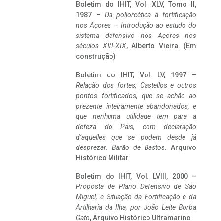
Boletim do IHIT, Vol. XLV, Tomo II,
1987 –
Da poliorcética à fortificação
nos Açores – Introdução ao estudo do
sistema defensivo nos Açores nos
séculos XVI-XIX
, Alberto Vieira. (Em
construção)
Boletim do IHIT, Vol. LV, 1997 –
Relação dos fortes, Castellos e outros
pontos fortificados, que se achão ao
prezente inteiramente abandonados, e
que nenhuma utilidade tem para a
defeza do Pais, com declaração
d’aquelles que se podem desde já
desprezar. Barão de Bastos
. Arquivo
Histórico Militar
Boletim do IHIT, Vol. LVIII, 2000 –
Proposta de Plano Defensivo de São
Miguel, e Situação da Fortificação e da
Artilharia da Ilha, por João Leite Borba
Gato
, Arquivo Histórico Ultramarino